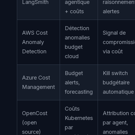
LangSmith
agentique
raisonnemen
+ coûts
alertes
Détection
AWS Cost
Signal de
anomalies
Anomaly
compromissi
budget
Detection
via coût
cloud
Budget
Kill switch
Azure Cost
alerts,
budgétaire
Management
forecasting
automatique
Coûts
OpenCost
Attribution c
Kubernetes
(open
par agent,
par
source)
anomalies