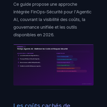
Ce guide propose une approche
intégrée FinOps-Sécurité pour l'Agentic
AI, couvrant la visibilité des coûts, la
gouvernance unifiée et les outils
disponibles en 2026.
SÉCURITÉ IA
FinOps Agentic AI : Maîtriser les Coûts et Risques Sécurité
ARCHITECTURE / COMPOSANTS
CONCEPTS CLÉS
Les coûts cachés de l'Agentic AI en…
Coûts d'
inférence LLM
:
Pourquoi FinOps et Sécurité Agentic…
Coûts de mémoire vectorielle :
Gouvernance unifiée FinOps-Sécurité…
Coûts de compute cloud :
Coûts d'appels API tiers :
Outils de contrôle FinOps pour agents…
Coûts de sécurité supplémentaires :
Les anomalies de coût comme signal de…
ayinedjimi-consultants.fr
Les coûts cachés de