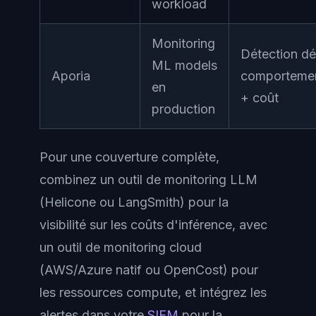
workload
Monitoring
Détection dé
ML models
Aporia
comportemen
en
+ coût
production
Pour une couverture complète,
combinez un outil de monitoring LLM
(Helicone ou LangSmith) pour la
visibilité sur les coûts d'inférence, avec
un outil de monitoring cloud
(AWS/Azure natif ou OpenCost) pour
les ressources compute, et intégrez les
alertes dans votre
SIEM
pour la