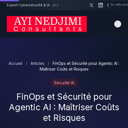
Aller au contenu principal
12 min res
Expert Cybersécurité & IA
v9.0
Un projet cybersécurité ?
Devis
Expert dispo · Réponse 24h
Accueil
/
Articles
/
FinOps et Sécurité pour Agentic AI :
Maîtriser Coûts et Risques
Sécurité IA
FinOps et Sécurité pour
Agentic AI : Maîtriser Coûts
et Risques