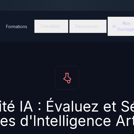
Nos
Checklists
Ressources
Formations
Ouvrage
té IA : Évaluez et 
s d'Intelligence Arti