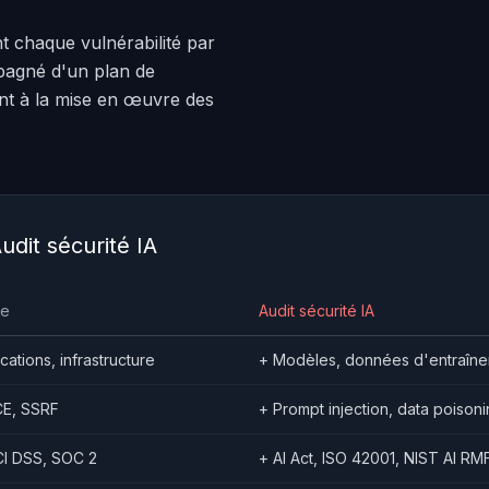
ant chaque vulnérabilité par
mpagné d'un plan de
nt à la mise en œuvre des
udit sécurité IA
ue
Audit sécurité IA
cations, infrastructure
+ Modèles, données d'entraîn
CE, SSRF
+ Prompt injection, data poison
CI DSS, SOC 2
+ AI Act, ISO 42001, NIST AI RM