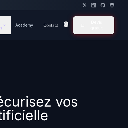
Devis
Academy
Contact
s
gratuit
Sécurisez vos
ficielle