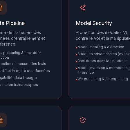
ta Pipeline
Model Security
îne de traitement des
Protection des modèles ML
nées d'entraînement et
contre le vol et la manipulati
nférence.
Model stealing & extraction
▸
ta poisoning & backdoor
Attaques adversariales (evasi
▸
ection
Backdoors dans les modèles
▸
ection et mesure des biais
Model inversion & membershi
▸
lité et intégrité des données
inference
çabilité (data lineage)
Watermarking & fingerprinting
▸
aration train/test/prod