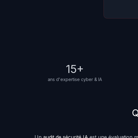
15+
ans d'expertise cyber & IA
Q
Un
audit de sécurité IA
est une évaluation m