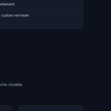
nsentement
t, custom red-team
ouche modèle