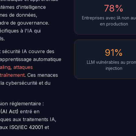
78%
tèmes d'intelligence
lines de données,
Entreprises avec IA non au
cadre de gouvernance.
en production
écifiques à l'IA qui
ls.
91%
t sécurité IA couvre des
'apprentissage automatique
LLM vulnérables au pro
aling
,
attaques
injection
ntraînement
. Ces menaces
 la cybersécurité et du
ion réglementaire :
(AI Act)
entré en
ques aux traitements IA,
onaux
ISO/IEC 42001
et