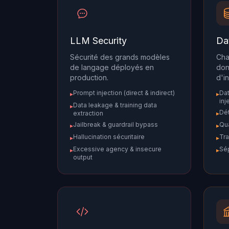
LLM Security
Da
Sécurité des grands modèles
Cha
de langage déployés en
don
production.
d'i
Prompt injection (direct & indirect)
Da
▸
▸
inj
Data leakage & training data
▸
Dét
extraction
▸
Jailbreak & guardrail bypass
Qua
▸
▸
Hallucination sécuritaire
Tra
▸
▸
Excessive agency & insecure
Sép
▸
▸
output