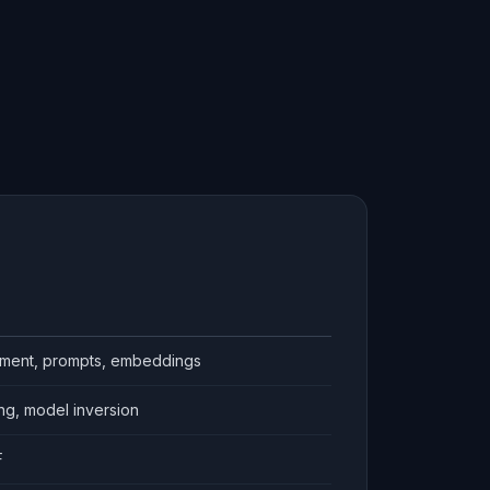
ement, prompts, embeddings
ing, model inversion
F