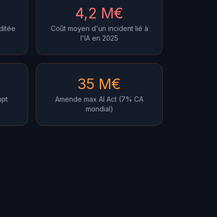
4,2 M€
ditée
Coût moyen d'un incident lié à
l'IA en 2025
35 M€
mpt
Amende max AI Act (7% CA
mondial)