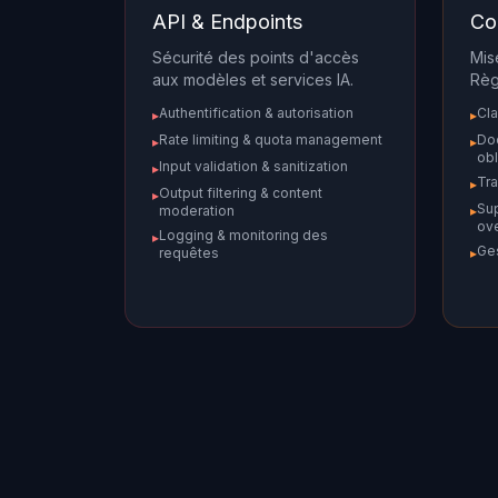
API & Endpoints
Co
Sécurité des points d'accès
Mis
aux modèles et services IA.
Règ
Authentification & autorisation
Cla
▸
▸
Rate limiting & quota management
Do
▸
▸
obl
Input validation & sanitization
▸
Tra
▸
Output filtering & content
▸
Su
moderation
▸
ove
Logging & monitoring des
▸
Ges
requêtes
▸