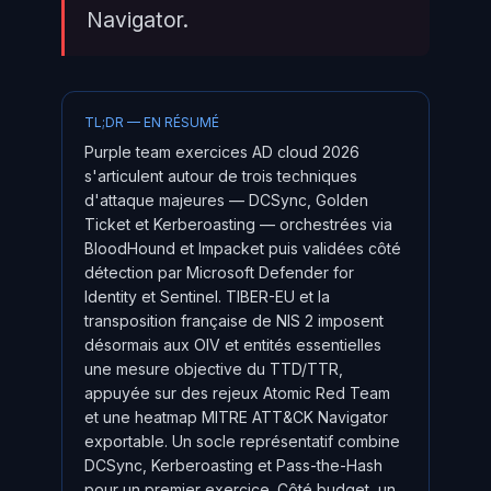
Navigator.
TL;DR — EN RÉSUMÉ
Purple team exercices AD cloud 2026
s'articulent autour de trois techniques
d'attaque majeures — DCSync, Golden
Ticket et Kerberoasting — orchestrées via
BloodHound et Impacket puis validées côté
détection par Microsoft Defender for
Identity et Sentinel. TIBER-EU et la
transposition française de NIS 2 imposent
désormais aux OIV et entités essentielles
une mesure objective du TTD/TTR,
appuyée sur des rejeux Atomic Red Team
et une heatmap MITRE ATT&CK Navigator
exportable. Un socle représentatif combine
DCSync, Kerberoasting et Pass-the-Hash
pour un premier exercice. Côté budget, un