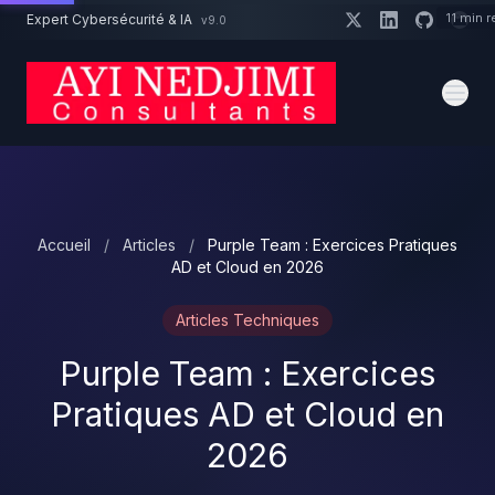
Aller au contenu principal
11 min 
Expert Cybersécurité & IA
v9.0
Un projet cybersécurité ?
Devis
Expert dispo · Réponse 24h
Accueil
/
Articles
/
Purple Team : Exercices Pratiques
AD et Cloud en 2026
Articles Techniques
Purple Team : Exercices
Pratiques AD et Cloud en
2026