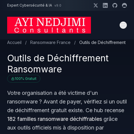
Aller au contenu principal
Expert Cybersécurité & IA
v9.0
Un projet cybersécurité ?
Devis
Expert dispo · Réponse 24h
Accueil
/
Ransomware France
/
Outils de Déchiffrement
Outils de Déchiffrement
Ransomware
100% Gratuit
Votre organisation a été victime d'un
ransomware ? Avant de payer, vérifiez si un outil
de déchiffrement gratuit existe. Ce hub recense
182 familles ransomware déchiffrables
grâce
aux outils officiels mis à disposition par