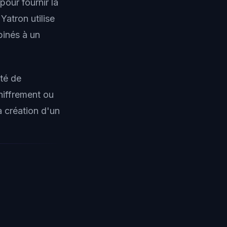
pour fournir la
atron utilise
inés à un
té de
chiffrement ou
a création d'un