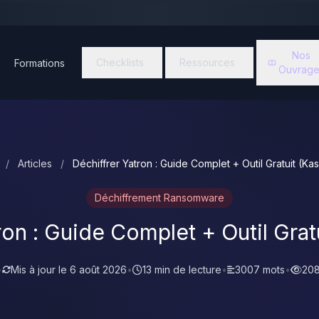
Nos
Checklists
Ressources
Formations
Ouvrage
/
Articles
/
Déchiffrer Yatron : Guide Complet + Outil Gratuit (Ka
Déchiffrement Ransomware
ron : Guide Complet + Outil Grat
•
Mis à jour le
6 août 2026
•
13 min de lecture
•
3007 mots
•
208