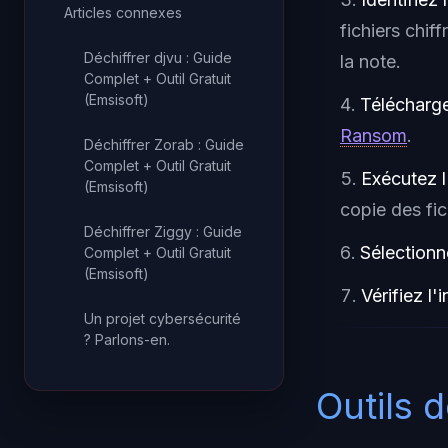
Articles connexes
fichiers chif
Déchiffrer djvu : Guide
la note.
Complet + Outil Gratuit
(Emsisoft)
Téléchargez
Ransom
.
Déchiffrer Zorab : Guide
Complet + Outil Gratuit
Exécutez l
(Emsisoft)
copie des fic
Déchiffrer Ziggy : Guide
Sélectionn
Complet + Outil Gratuit
(Emsisoft)
Vérifiez l'i
Un projet cybersécurité
? Parlons-en.
Outils 