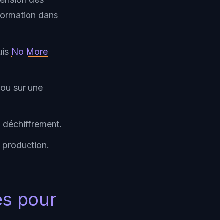
information dans
uis
No More
 ou sur une
e déchiffrement.
n production.
es pour