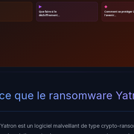
▶
◆
Que faire si le
Comment se protéger 
déchiffrement…
l'avenir…
ce que le ransomware Yat
atron est un logiciel malveillant de type crypto-rans