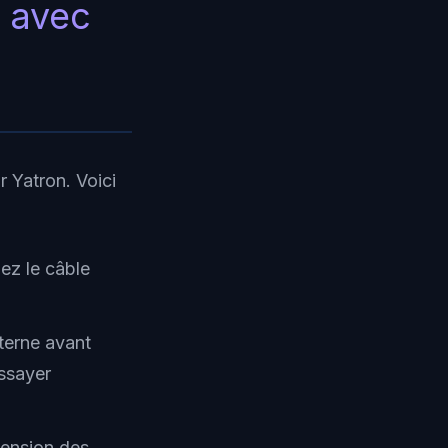
r avec
r Yatron. Voici
ez le câble
xterne avant
essayer
tension des