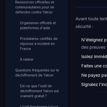
Ressources officielles et
communautaires pour se
défendre contre Yatron
Avant toute ten
Organismes officiels et
sécurité :
plateformes d'aide
Prestataires certifiés de
N'éteignez p
réponse à incident en
des preuves 
France
Isolez imméd
À retenir
Faites une c
Questions fréquentes sur le
Ne payez pas
déchiffrement de Yatron
Signalez l'in
Est-ce que l'outil de
déchiffrement Yatron est
vraiment gratuit ?
L'outil fonctionne-t-il sur