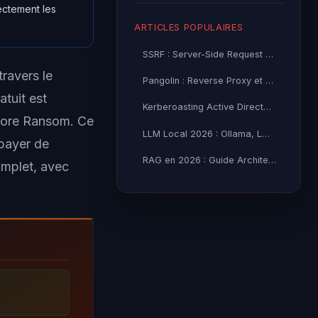
rectement les
ARTICLES POPULAIRES
SSRF : Server-Side Request Forgery — Exploitation Avancée
travers le
Pangolin : Reverse Proxy et Tunnel Self-Hosted — Guide
atuit est
Kerberoasting Active Directory : Attaque et Défense 2026
 More Ransom. Ce
LLM Local 2026 : Ollama, LM Studio ou vLLM — Quel Outil selon
 payer de
RAG en 2026 : Guide Architecture, Vectorisation & Chunking
omplet, avec