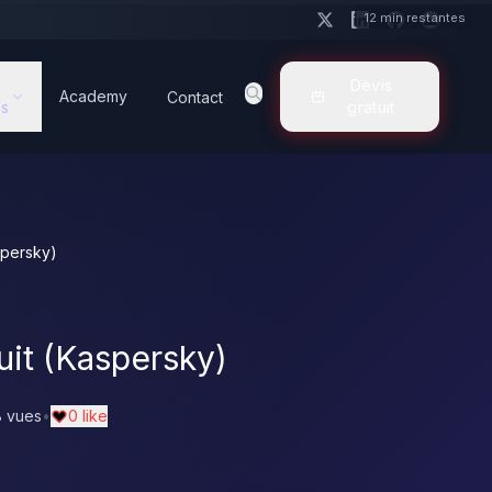
12 min restantes
Devis
Academy
Contact
s
gratuit
spersky)
uit (Kaspersky)
 vues
•
0 like