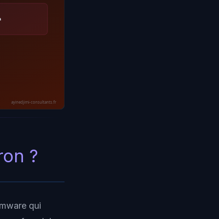
à
ayinedjimi-consultants.fr
ron ?
omware qui