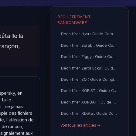
DÉCHIFFREMENT
RANSOMWARE
Déchiffrer djvu : Guide Complet + Outil Gratuit (Emsisoft)
taille la
 rançon,
Déchiffrer Zorab : Guide Complet + Outil Gratuit (Emsisoft)
Déchiffrer Ziggy : Guide Complet + Outil Gratuit (Emsisoft)
Déchiffrer ZeroFucks : Guide Complet + Outil Gratuit (Emsisoft)
Déchiffrer ZQ : Guide Complet + Outil Gratuit (Emsisoft)
Déchiffrer XORIST : Guide Complet + Outil Gratuit (TM, Emsisoft)
spersky, en
faille
Déchiffrer XORBAT : Guide Complet + Outil Gratuit (TM)
 : ne jamais
pie des fichiers
Déchiffrer XData : Guide Complet + Outil Gratuit (Kaspersky)
e, l'utilisation de
Voir tous les articles →
e de rançon,
e signalement aux