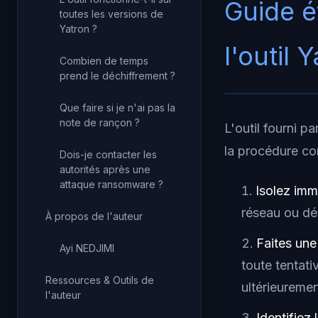
Guide é
toutes les versions de
Yatron ?
l'outil 
Combien de temps
prend le déchiffrement ?
Que faire si je n'ai pas la
note de rançon ?
L'outil fourni p
la procédure co
Dois-je contacter les
autorités après une
attaque ransomware ?
Isolez im
réseau ou dé
À propos de l'auteur
Faites un
Ayi NEDJIMI
toute tentat
Ressources & Outils de
ultérieuremen
l'auteur
Identifiez 