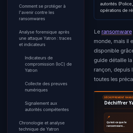
autorités (Polic
Comment se protéger à
opérations de ré
l'avenir contre les
ransomwares
Le
ransomware
Analyse forensique après
une attaque Yatron : traces
monde, mais il e
et indicateurs
disponible grâc
Indicateurs de
guide détaille 
compromission (IoC) de
rançon, depuis l
Yatron
toutes les préca
Collecte des preuves
numériques
DÉCHIFFREMENT RAN
Déchiffrer 
Signalement aux
autorités compétentes
📌
Chronologie et analyse
Qu'est-ce que le
ransomware…
technique de Yatron