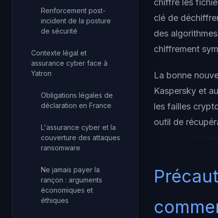
chiffre les fich
Renforcement post-
clé de déchiffr
incident de la posture
de sécurité
des algorithmes
chiffrement symé
Contexte légal et
assurance cyber face à
Yatron
La bonne nouvel
Kaspersky et au 
Obligations légales de
déclaration en France
les failles cryp
outil de récupér
L'assurance cyber et la
couverture des attaques
ransomware
Ne jamais payer la
Précaut
rançon : arguments
économiques et
éthiques
comme