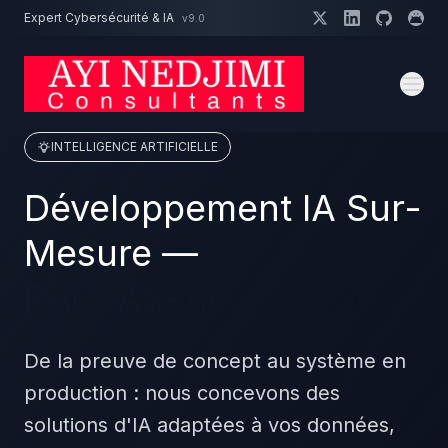
Aller au contenu principal
Expert Cybersécurité & IA
v9.0
Un projet cybersécurité ?
Devis
Expert dispo · Réponse 24h
INTELLIGENCE ARTIFICIELLE
Développement IA Sur-
Mesure —
RAG, Agents, Vision
De la preuve de concept au système en
production : nous concevons des
solutions d'IA adaptées à vos données,