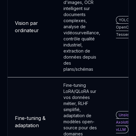
d'images, OCR
intelligent sur
documents
YOLOv11 
complexes,
Vision par
analyse de
OpenCV ·
ordinateur
vidéosurveillance,
Tesseract
contrôle qualité
industriel,
extraction de
données depuis
des
plans/schémas
Fine-tuning
LoRA/QLoRA sur
vos données
métier, RLHF
simplifié,
Unsloth ·
adaptation de
Fine-tuning &
modèles open-
Axolotl ·
adaptation
source pour des
vLLM
domaines