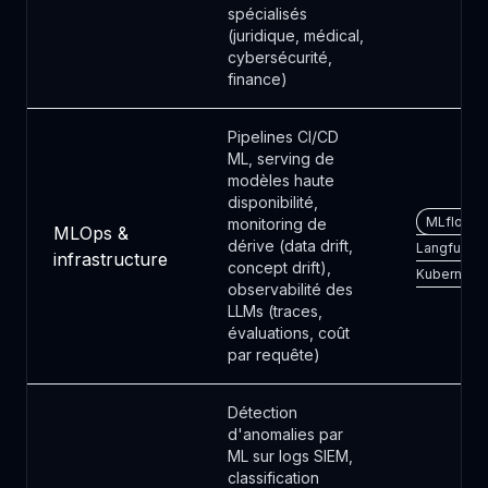
spécialisés
(juridique, médical,
cybersécurité,
finance)
Pipelines CI/CD
ML, serving de
modèles haute
disponibilité,
MLflow ·
monitoring de
MLOps &
dérive (data drift,
Langfuse ·
infrastructure
concept drift),
Kubernete
observabilité des
LLMs (traces,
évaluations, coût
par requête)
Détection
d'anomalies par
ML sur logs SIEM,
classification