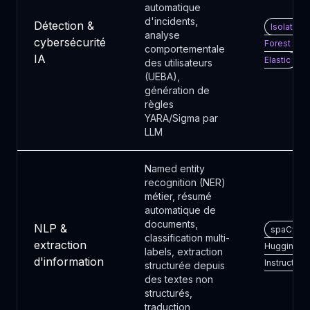
automatique
d'incidents,
Détection &
Isolation
analyse
cybersécurité
Forest · BE
comportementale
IA
Elastic
des utilisateurs
(UEBA),
génération de
règles
YARA/Sigma par
LLM
Named entity
recognition (NER)
métier, résumé
automatique de
documents,
NLP &
spaCy ·
classification multi-
extraction
HuggingFac
labels, extraction
d'information
Instructor
structurée depuis
des textes non
structurés,
traduction