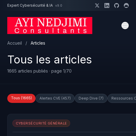
Aller au contenu principal
Expert Cybersécurité & IA
v9.0
Un projet cybersécurité ?
Devis
Expert dispo · Réponse 24h
Accueil
/
Articles
Tous les articles
1665 articles publiés · page 1/70
Tous (1665)
Alertes CVE (457)
Deep Dive (7)
Ressources O
CYBERSÉCURITÉ GÉNÉRALE