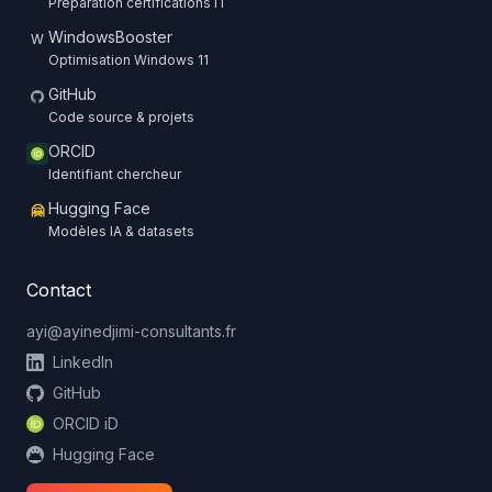
Préparation certifications IT
WindowsBooster
W
Optimisation Windows 11
GitHub
Code source & projets
ORCID
Identifiant chercheur
Hugging Face
🤗
Modèles IA & datasets
Contact
ayi@ayinedjimi-consultants.fr
LinkedIn
GitHub
ORCID iD
Hugging Face