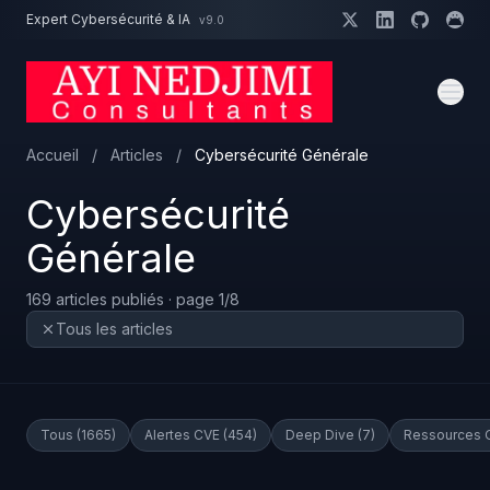
Aller au contenu principal
Expert Cybersécurité & IA
v9.0
Un projet cybersécurité ?
Devis
Expert dispo · Réponse 24h
Accueil
/
Articles
/
Cybersécurité Générale
Cybersécurité
Générale
169 articles publiés · page 1/8
Tous les articles
Tous (1665)
Alertes CVE (454)
Deep Dive (7)
Ressources O