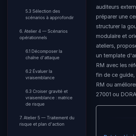
auditeurs exter
5.3 Sélection des
préparer une ce
scénarios à approfondir
structurer la g
6. Atelier 4 — Scénarios
modulaire et or
opérationnels
ateliers, propose
6.1 Décomposer la
un template d'a
chaîne d'attaque
RM avec les réf
6.2 Évaluer la
fin de ce guide
vraisemblance
RM ou améliorer
6.3 Croiser gravité et
27001 ou DORA
vraisemblance : matrice
de risque
7. Atelier 5 — Traitement du
risque et plan d'action