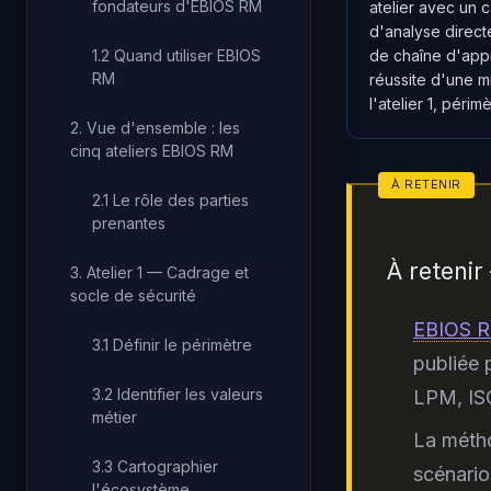
fondateurs d'EBIOS RM
atelier avec un c
d'analyse direct
1.2 Quand utiliser EBIOS
de chaîne d'appr
RM
réussite d'une mi
l'atelier 1, périm
2. Vue d'ensemble : les
cinq ateliers EBIOS RM
2.1 Le rôle des parties
prenantes
À reteni
3. Atelier 1 — Cadrage et
socle de sécurité
EBIOS R
3.1 Définir le périmètre
publiée 
3.2 Identifier les valeurs
LPM, ISO
métier
La métho
3.3 Cartographier
scénario
l'écosystème