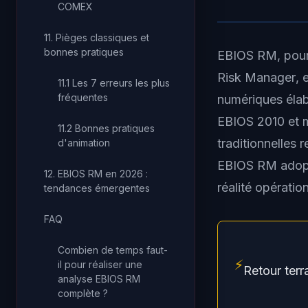
COMEX
11. Pièges classiques et
bonnes pratiques
EBIOS RM, pou
Risk Manager
, 
11.1 Les 7 erreurs les plus
fréquentes
numériques élab
EBIOS 2010 et m
11.2 Bonnes pratiques
traditionnelles 
d'animation
EBIOS RM adop
12. EBIOS RM en 2026 :
réalité opératio
tendances émergentes
FAQ
Combien de temps faut-
⚡
il pour réaliser une
Retour terr
analyse EBIOS RM
complète ?