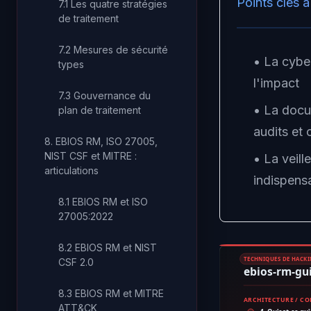
Points clés à
7.1 Les quatre stratégies
de traitement
7.2 Mesures de sécurité
• La cyber
types
l'impact
7.3 Gouvernance du
• La docu
plan de traitement
audits et 
8. EBIOS RM, ISO 27005,
NIST CSF et MITRE :
• La veill
articulations
indispens
8.1 EBIOS RM et ISO
27005:2022
8.2 EBIOS RM et NIST
TECHNIQUES DE HACK
CSF 2.0
ebios-rm-gu
8.3 EBIOS RM et MITRE
ARCHITECTURE / C
ATT&CK