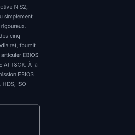
ective NIS2,
 ou simplement
rigoureux,
des cinq
diaire), fournit
articuler EBIOS
RE ATT&CK. À la
 mission EBIOS
2, HDS, ISO