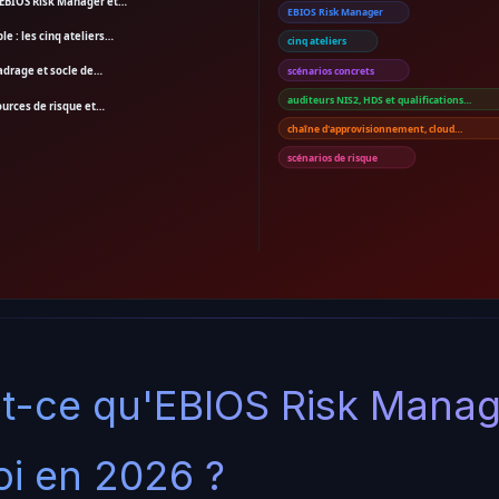
u'EBIOS Risk Manager et…
EBIOS Risk Manager
le : les cinq ateliers…
cinq ateliers
Cadrage et socle de…
scénarios concrets
auditeurs NIS2, HDS et qualifications…
Sources de risque et…
chaîne d'approvisionnement, cloud…
scénarios de risque
st-ce qu'EBIOS Risk Manag
i en 2026 ?