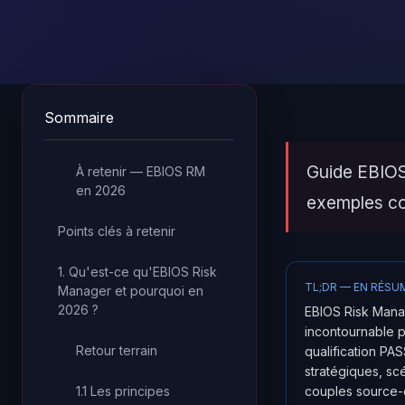
Sommaire
Guide EBIOS
À retenir — EBIOS RM
en 2026
exemples co
Points clés à retenir
1. Qu'est-ce qu'EBIOS Risk
TL;DR — EN RÉSU
Manager et pourquoi en
2026 ?
EBIOS Risk Manag
incontournable p
Retour terrain
qualification PA
stratégiques, sc
1.1 Les principes
couples source-o