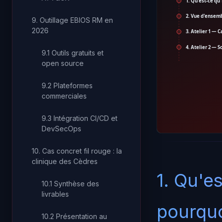
1. Qu'est-ce q
2. Vue d'ensemb
9. Outillage EBIOS RM en
2026
3. Atelier 1 — 
4. Atelier 2 — 
9.1 Outils gratuits et
open source
9.2 Plateformes
commerciales
9.3 Intégration CI/CD et
DevSecOps
10. Cas concret fil rouge : la
clinique des Cèdres
1. Qu'e
10.1 Synthèse des
livrables
pourquo
10.2 Présentation au