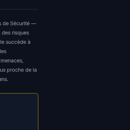
fs de Sécurité —
t des risques
lle succède à
des
et menaces,
us proche de la
ans.