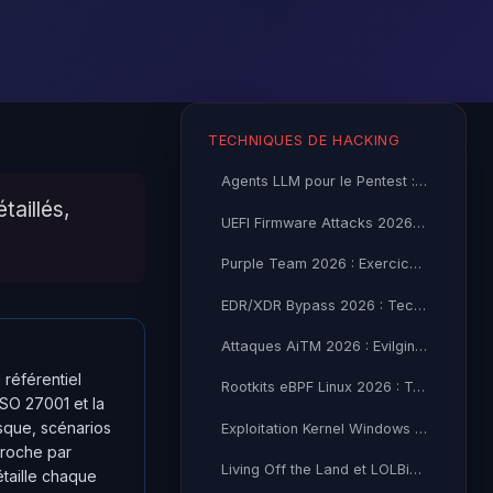
TECHNIQUES DE HACKING
Agents LLM pour le Pentest : 10 Outils Open Source 2026
aillés,
UEFI Firmware Attacks 2026 : Bootkits et Persistance
Purple Team 2026 : Exercices AD et Cloud en Pratique
EDR/XDR Bypass 2026 : Techniques Red Team Avancées
Attaques AiTM 2026 : Evilginx, Modlishka et MFA Bypass
 référentiel
Rootkits eBPF Linux 2026 : Techniques Furtives et Détection
ISO 27001 et la
isque, scénarios
Exploitation Kernel Windows 2026 : Drivers et Bypass KASLR
proche par
Living Off the Land et LOLBins 2026 : Guide de Détection SOC
taille chaque