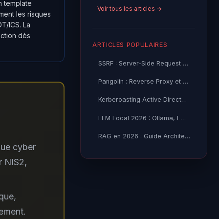
un template
Voir tous les articles →
ment les risques
T/ICS. La
ection dès
ARTICLES POPULAIRES
SSRF : Server-Side Request Forgery — Exploitation Avancée
Pangolin : Reverse Proxy et Tunnel Self-Hosted — Guide
Kerberoasting Active Directory : Attaque et Défense 2026
LLM Local 2026 : Ollama, LM Studio ou vLLM — Quel Outil selon
RAG en 2026 : Guide Architecture, Vectorisation & Chunking
que cyber
r NIS2,
que,
tement.