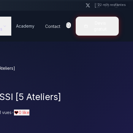
22 min restantes
Devis
Academy
Contact
s
gratuit
teliers]
I [5 Ateliers]
1 vues
•
0 like