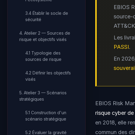
EBIOS R
3.4 Établir le socle de
source-o
sécurité
ATT&CK
4. Atelier 2 — Sources de
Les livr
risque et objectifs visés
PASSI
.
4.1 Typologie des
En 2026,
sources de risque
souverai
4.2 Définir les objectifs
visés
5. Atelier 3 — Scénarios
stratégiques
EBIOS Risk Man
risque cyber de
5.1 Construction d'un
scénario stratégique
en 2018, elle r
commun des dire
5.2 Évaluer la gravité