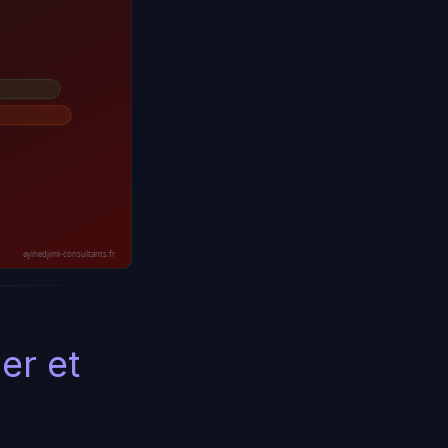
ayinedjimi-consultants.fr
er et