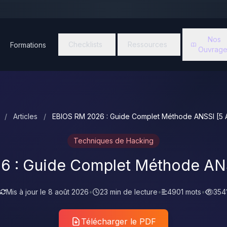
Nos
Checklists
Ressources
Formations
Ouvrage
/
Articles
/
EBIOS RM 2026 : Guide Complet Méthode ANSSI [5 A
Techniques de Hacking
 : Guide Complet Méthode ANSS
Mis à jour le
8 août 2026
•
23 min de lecture
•
4901 mots
•
354
Télécharger le PDF