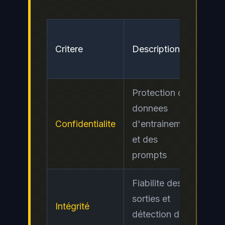
Ni
Critere
Description
de
ris
Protection des
donnees
Confidentialite
d'entrainement
Ele
et des
prompts
Fiabilite des
sorties et
Intégrité
Cri
détection des