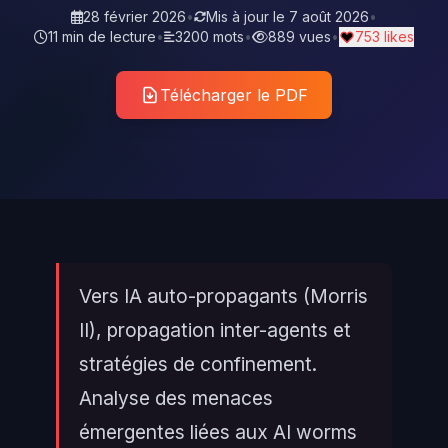
28 février 2026
•
Mis à jour le
7 août 2026
•
11 min de lecture
•
3200 mots
•
889 vues
•
753 likes
Télécharger le PDF
Vers IA auto-propagants (Morris
II), propagation inter-agents et
stratégies de confinement.
Analyse des menaces
émergentes liées aux AI worms