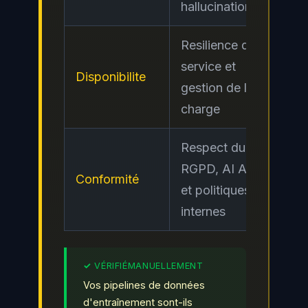
hallucinations
Resilience du
service et
Disponibilite
Mo
gestion de la
charge
Respect du
RGPD, AI Act
Conformité
Ele
et politiques
internes
Vos pipelines de données
d'entraînement sont-ils