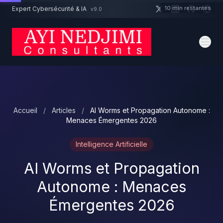
Aller au contenu principal
10 min restantes
Expert Cybersécurité & IA
v9.0
Un projet cybersécurité ?
Devis
Expert dispo · Réponse 24h
Accueil
/
Articles
/
AI Worms et Propagation Autonome :
Menaces Émergentes 2026
Intelligence Artificielle
AI Worms et Propagation
Autonome : Menaces
Émergentes 2026