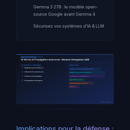
Gemma 3 27B : le modèle open-
source Google avant Gemma 4
Sécurisez vos systèmes d'IA & LLM
INTELLIGENCE ARTIFICIELLE
AI Worms et Propagation Autonome : Menaces Émergentes 2026
ARCHITECTURE / COMPOSANTS
CONCEPTS CLÉS
Implications pour la défense …
Isolation et sandboxing des agents IA…
2 Morris II et la recherche de…
Validation des prompts et détection…
3 Vecteurs de propagation
Journalisation et auditabilité des…
agents IA autonomes
4 Propagation inter-agents
surface d'attaque
inter-agents
Définition :
ayinedjimi-consultants.fr
Implications pour la défense :