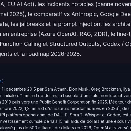
, EU AI Act), les incidents notables (panne nove
mai 2025), le comparatif vs Anthropic, Google De
ta, les jailbreaks et la prompt injection, les archit
n en entreprise (Azure OpenAI, RAG, ZDR), le fine-
Function Calling et Structured Outputs, Codex / Op
ents et la roadmap 2026-2028.
MÉ
 11 décembre 2015 par Sam Altman, Elon Musk, Greg Brockman, Ilya S
 initiale d'1 milliard de dollars, a basculé d'un statut non lucratif ve
 2019 puis vers une Public Benefit Corporation fin 2025. L'éditeur
embre 2022, 1,2 milliard d'utilisateurs hebdomadaires en 2026), de
'API platform.openai.com, de DALL-E, Sora 2, Whisper et Codex, est
investissement cumulé de 13 à 15 milliards de dollars et une exclusiv
alorisé plus de 500 milliards de dollars en 2026, OpenAI a traversé 