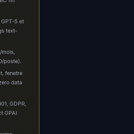
BC fin
I GPT-5 et
s text-
/mois,
D/poste).
, fenetre
zero data
001, GDPR,
ct GPAI