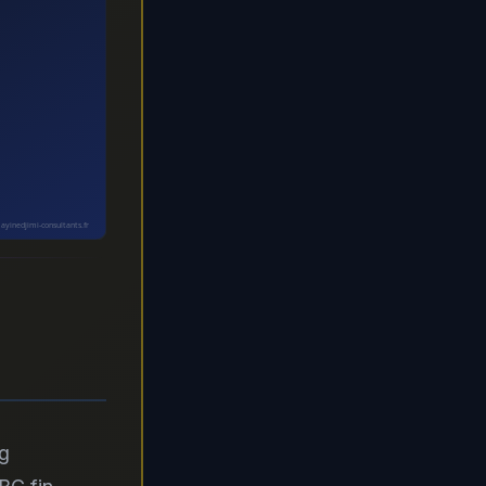
ayinedjimi-consultants.fr
eg