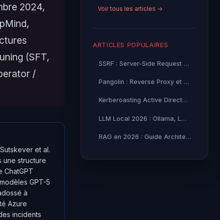
mbre 2024,
Voir tous les articles →
epMind,
ectures
ARTICLES POPULAIRES
tuning (SFT,
SSRF : Server-Side Request Forgery — Exploitation Avancée
erator /
Pangolin : Reverse Proxy et Tunnel Self-Hosted — Guide
Kerberoasting Active Directory : Attaque et Défense 2026
LLM Local 2026 : Ollama, LM Studio ou vLLM — Quel Outil selon
RAG en 2026 : Guide Architecture, Vectorisation & Chunking
utskever et al.
rs une structure
 de ChatGPT
s modèles GPT-5
 adossé à
ité Azure
des incidents