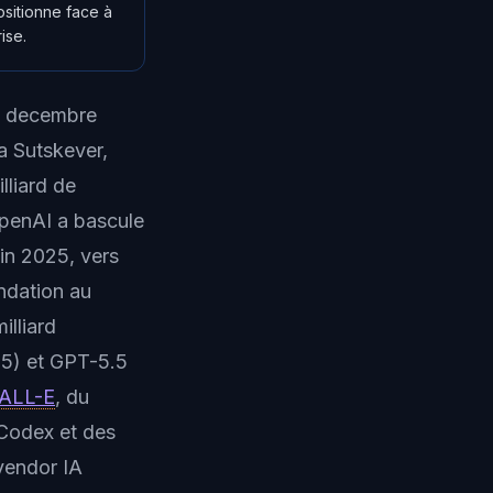
sitionne face à
ise.
11 decembre
a Sutskever,
lliard de
 OpenAI a bascule
in 2025, vers
ndation au
illiard
25) et GPT-5.5
ALL-E
, du
 Codex et des
vendor IA