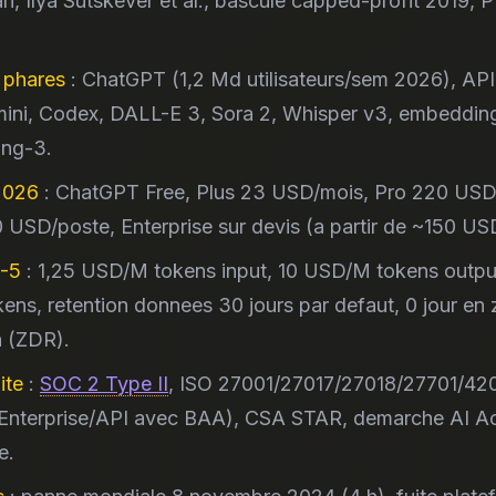
, Ilya Sutskever et al., bascule capped-profit 2019, P
 phares
: ChatGPT (1,2 Md utilisateurs/sem 2026), AP
ini, Codex, DALL-E 3, Sora 2, Whisper v3, embedding
ng-3.
2026
: ChatGPT Free, Plus 23 USD/mois, Pro 220 USD
USD/poste, Enterprise sur devis (a partir de ~150 US
-5
: 1,25 USD/M tokens input, 10 USD/M tokens output
ens, retention donnees 30 jours par defaut, 0 jour en 
n (ZDR).
ite
:
SOC 2 Type II
, ISO 27001/27017/27018/27701/42
Enterprise/API avec BAA), CSA STAR, demarche AI A
e.