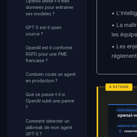
OpenAI utilise-t-il mes
donnees pour entrainer
• L'intell
ses modeles ?
• La maît
GPT-5 est-il open
source ?
les équipe
• Les enje
OpenAI est-il conforme
RGPD pour une PME
réglement
francaise ?
Combien coute un agent
en production ?
Que se passe-t-il si
OpenAI subit une panne
?
INTELLIGENCE A
openai-v
Comment detecter un
ARCHITECTURE
jailbreak de mon agent
L'essentie
GPT-5 ?