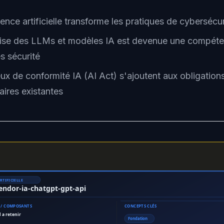
igence artificielle transforme les pratiques de cyberséc
rise des LLMs et modèles IA est devenue une compéte
s sécurité
ux de conformité IA (AI Act) s'ajoutent aux obligation
aires existantes
RTIFICIELLE
endor-ia-chatgpt-gpt-api
 / COMPOSANTS
CONCEPTS CLÉS
l a retenir
Fondation