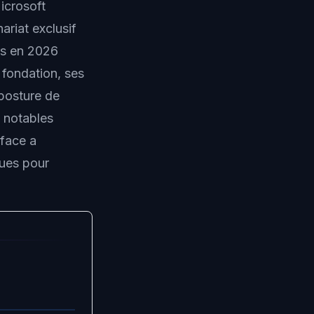
Microsoft
ariat exclusif
ars en 2026
a fondation, ses
 posture de
s notables
face a
ques pour