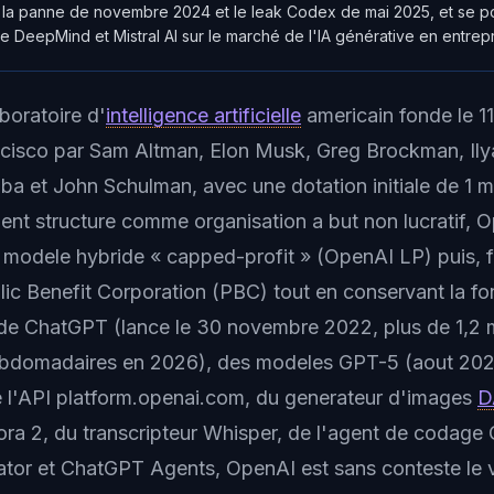
la panne de novembre 2024 et le leak Codex de mai 2025, et se po
e DeepMind et Mistral AI sur le marché de l'IA générative en entrepr
boratoire d'
intelligence artificielle
americain fonde le 
cisco par Sam Altman, Elon Musk, Greg Brockman, Ily
a et John Schulman, avec une dotation initiale de 1 mi
ement structure comme organisation a but non lucratif,
 modele hybride « capped-profit » (OpenAI LP) puis, f
lic Benefit Corporation (PBC) tout en conservant la fo
r de ChatGPT (lance le 30 novembre 2022, plus de 1,2 m
 hebdomadaires en 2026), des modeles GPT-5 (aout 20
 l'API platform.openai.com, du generateur d'images
D
ra 2, du transcripteur Whisper, de l'agent de codage
ator et ChatGPT Agents, OpenAI est sans conteste le 