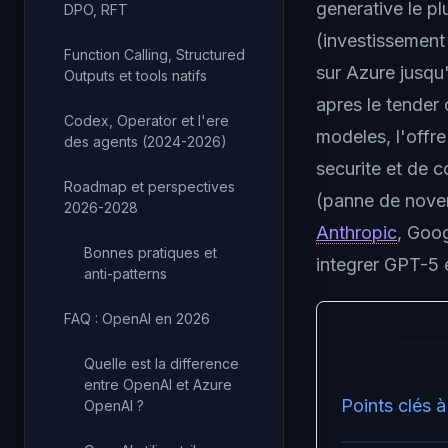
generative le pl
DPO, RFT
(investissement 
Function Calling, Structured
sur Azure jusqu'
Outputs et tools natifs
apres le tender 
Codex, Operator et l'ere
modeles, l'offr
des agents (2024-2026)
securite et de
Roadmap et perspectives
(panne de nove
2026-2028
Anthropic
, Goog
Bonnes pratiques et
integrer GPT-5 
anti-patterns
FAQ : OpenAI en 2026
Quelle est la difference
entre OpenAI et Azure
Points clés à
OpenAI ?