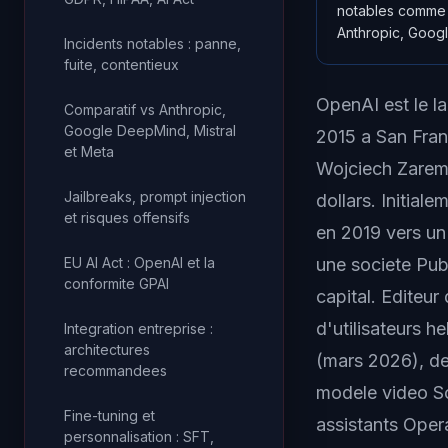
notables comme 
Anthropic, Googl
Incidents notables : panne,
fuite, contentieux
OpenAI est le la
Comparatif vs Anthropic,
Google DeepMind, Mistral
2015 a San Fran
et Meta
Wojciech Zaremb
Jailbreaks, prompt injection
dollars. Initial
et risques offensifs
en 2019 vers un
EU AI Act : OpenAI et la
une societe Pub
conformite GPAI
capital. Editeu
d'utilisateurs
Integration entreprise :
architectures
(mars 2026), de
recommandees
modele video So
Fine-tuning et
assistants Oper
personnalisation : SFT,