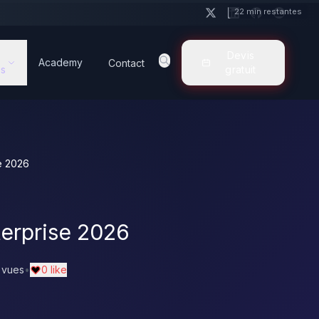
22 min restantes
Devis
Academy
Contact
s
gratuit
e 2026
terprise 2026
 vues
•
0 like