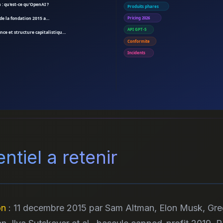
 : qu'est-ce qu'OpenAI ?
Produits phares
 de la fondation 2015 a…
Pricing 2026
API GPT-5
ce et structure capitalistiqu…
Conformite
Incidents
ntiel a retenir
on
: 11 decembre 2015 par Sam Altman, Elon Musk, Gr