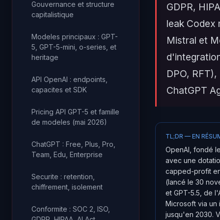
Gouvernance et structure
GDPR, HIPAA
capitalistique
leak Codex 
Modeles principaux : GPT-
Mistral et Me
5, GPT-5-mini, o-series, et
d'integratio
heritage
DPO, RFT), 
API OpenAI : endpoints,
ChatGPT Ag
capacites et SDK
Pricing API GPT-5 et famille
de modeles (mai 2026)
TL;DR — EN RÉSU
ChatGPT : Free, Plus, Pro,
OpenAI, fondé le
Team, Edu, Enterprise
avec une dotation
capped-profit en
Securite : retention,
(lancé le 30 nov
chiffrement, isolement
et GPT-5.5, de l
Microsoft via un 
Conformite : SOC 2, ISO,
jusqu'en 2030. V
GDPR, HIPAA, AI Act