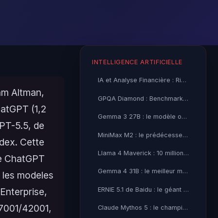
INTELLIGENCE ARTIFICIELLE
IA et Analyse Financière : Risques Cybersécurité et
Sam Altman,
GPQA Diamond : Benchmark Académique et Limites des LLMs
hatGPT (1,2
Gemma 3 27B : le modèle open-source Google avant Gemma 4
GPT-5.5, de
MiniMax M2 : le prédécesseur économique avant M3 Thinking
dex. Cette
Llama 4 Maverick : 10 millions de tokens de contexte, la
 de ChatGPT
Gemma 4 31B : le meilleur modèle open-source de Google
 les modeles
ERNIE 5.1 de Baidu : le géant chinois à l'assaut du top-5
Enterprise,
27001/42001,
Claude Mythos 5 : le champion du codage selon BenchLM