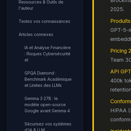
Brockman
Ressources & Outils de
l'auteur
2025.
Produits
Testez vos connaissances
GPT-5-m
Articles connexes
embeddi
IA et Analyse Financière
Pricing 
: Risques Cybersécurité
Team 30 
et
API GPT
GPQA Diamond :
Benchmark Académique
400k tok
et Limites des LLMs
retentio
Gemma 3 27B : le
Conform
modèle open-source
HIPAA (
Google avant Gemma 4
conform
Sécurisez vos systèmes
d'IA & LLM