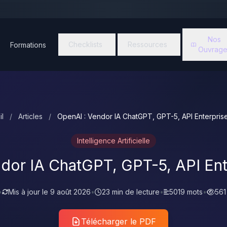
Nos
Checklists
Ressources
Formations
Ouvrage
il
/
Articles
/
OpenAI : Vendor IA ChatGPT, GPT-5, API Enterpris
Intelligence Artificielle
dor IA ChatGPT, GPT-5, API En
•
Mis à jour le
9 août 2026
•
23 min de lecture
•
5019 mots
•
561
Télécharger le PDF