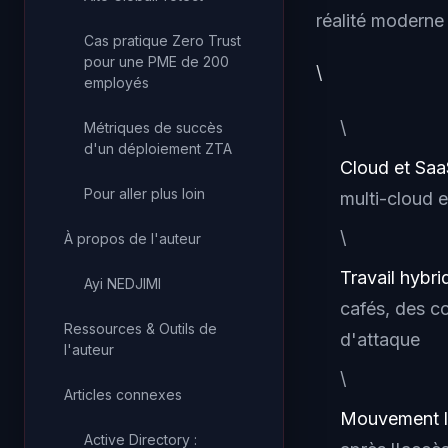
réalité moderne 
Cas pratique Zero Trust
pour une PME de 200
\
employés
\
Métriques de succès
d'un déploiement ZTA
Cloud et Saa
Pour aller plus loin
multi-cloud e
\
À propos de l'auteur
Travail hybri
Ayi NEDJIMI
cafés, des c
Ressources & Outils de
d'attaque
l'auteur
\
Articles connexes
Mouvement l
Active Directory :