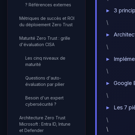
? Références externes
3 princi
Métriques de succès et ROI
\
du déploiement Zero Trust
Architec
Maturité Zero Trust : grille
d'évaluation CISA
\
Les cinq niveaux de
Implémen
maturité
\
Questions d'auto-
Google 
évaluation par pilier
\
Besoin d'un expert
cybersécurité ?
Les 7 pi
Architecture Zero Trust
\
Microsoft : Entra ID, Intune
\
et Defender