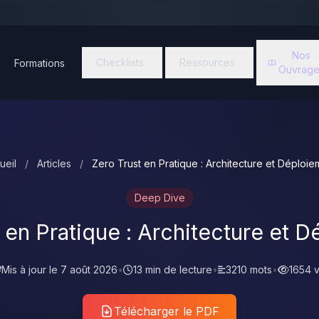
Nos
Checklists
Ressources
Formations
Ouvrage
ueil
/
Articles
/
Zero Trust en Pratique : Architecture et Déploie
Deep Dive
 en Pratique : Architecture et 
Mis à jour le
7 août 2026
•
13 min de lecture
•
3210 mots
•
1654 
Télécharger le PDF