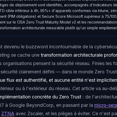
pièges de déploiement sont identifiés, accompagnés d'indicateurs d
D cible inférieur à 4h, 95%+ d'appareils conformes via Intune, zé
nent (PIM obligatoire) et Secure Score Microsoft supérieur à 75/100
nt sur le CISA Zero Trust Maturity Model v2 et les recommandatio
ransformation architecturale mesurable plutôt qu'un simple empilement
t devenu le buzzword incontournable de la cybersécur
keting se cache une
transformation architecturale prof
s organisations pensent la sécurité réseau. Finies les 
 sécurité clairement défini — dans le monde Zero Trus
que flux est authentifié, et aucune entité n'est implici
intérieur ou à l'extérieur du réseau. Cet article va au-del
mplémentation concrète du Zero Trust
: de l'architect
7 à Google BeyondCorp, en passant par la
micro-seg
e
ZTNA
avec Zscaler, et les pièges à éviter. Ce n'est p