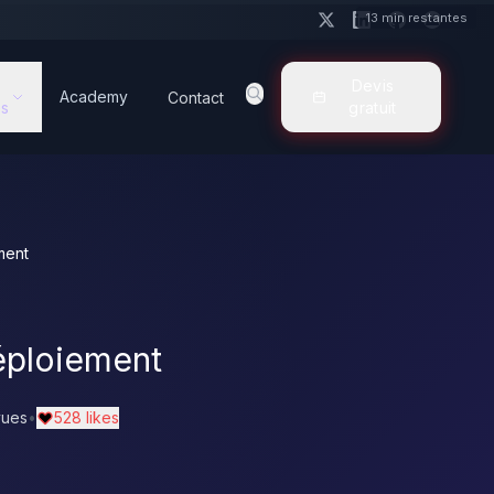
13 min restantes
Devis
Academy
Contact
s
gratuit
ment
Déploiement
vues
•
528 likes