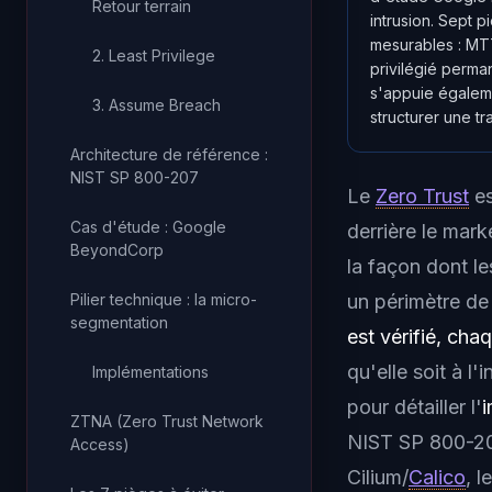
Retour terrain
intrusion. Sept 
mesurables : MTT
2. Least Privilege
privilégié perma
s'appuie égaleme
3. Assume Breach
structurer une t
Architecture de référence :
NIST SP 800-207
Le
Zero Trust
es
Cas d'étude : Google
derrière le mar
BeyondCorp
la façon dont le
Pilier technique : la micro-
un périmètre de
segmentation
est vérifié, cha
qu'elle soit à l'
Implémentations
pour détailler l'
i
ZTNA (Zero Trust Network
NIST SP 800-20
Access)
Cilium/
Calico
, l