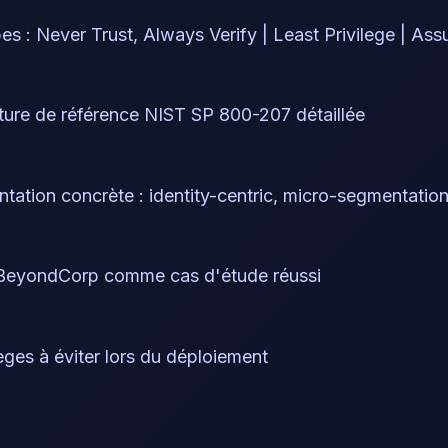
pes : Never Trust, Always Verify | Least Privilege | A
ture de référence NIST SP 800-207 détaillée
tation concrète : identity-centric, micro-segmentati
BeyondCorp comme cas d'étude réussi
èges à éviter lors du déploiement