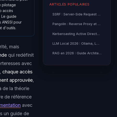
ARTICLES POPULAIRES
e pilotage
ro accès
SSRF : Server-Side Request Forgery — Exploitation Avancée
. Le guide
ns ANSSI pour
Pangolin : Reverse Proxy et Tunnel Self-Hosted — Guide
 d'outils.
Kerberoasting Active Directory : Attaque et Défense 2026
LLM Local 2026 : Ollama, LM Studio ou vLLM — Quel Outil selon
ité, mais
RAG en 2026 : Guide Architecture, Vectorisation & Chunking
onde
qui redéfinit
forteresses avec
t,
chaque accès
tement approuvée
,
à de la théorie
ure de référence
mentation
avec
as un guide de