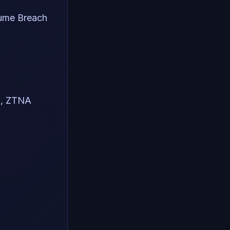
ssume Breach
on, ZTNA