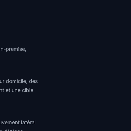
on-premise,
r domicile, des
t et une cible
vement latéral