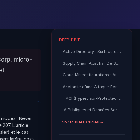
DEEP DIVE
Active Directory : Surface d'Attaque Invisible de Votre SI
Corp, micro-
Supply Chain Attacks : De SolarWinds a XZ Utils 2026
et
Cloud Misconfigurations : Autopsie des Grandes Fuites
Anatomie d'une Attaque Ransomware : Kill Chain Complète
HVCI (Hypervisor-Protected Code Integrity) : Architecture,
IA Publiques et Données Sensibles : Risques et Exploitation
rincipes : Never
Voir tous les articles →
207. L'article
ler) et le cas
nt latéral post-