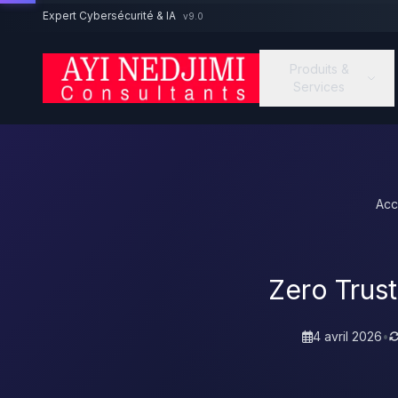
Aller au contenu principal
Expert Cybersécurité & IA
v9.0
Produits &
Services
Acc
Zero Trust
4 avril 2026
•