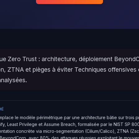
que Zero Trust : architecture, déploiement Beyond
n, ZTNA et pièges à éviter Techniques offensives 
analysées.
MÉ
mplace le modèle périmétrique par une architecture bâtie sur trois p
ify, Least Privilege et Assume Breach, formalisée par le NIST SP 800-
mentation concrète via micro-segmentation (Cilium/Calico), ZTNA (Zsca
BeyondCorp, avec 80% des attaques réussies exploitant le mouveme