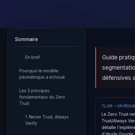
Sommaire
Guide prati
En bref
segmentatio
Pourquoi le modèle
défensives 
périmétrique a échoué
Les 3 principes
fondamentaux du Zero
Trust
TL;DR — EN RÉSU
Le Zero Trust re
1. Never Trust, Always
Trust/Always Ver
Verify
détaille l'implé
d'étude Google 