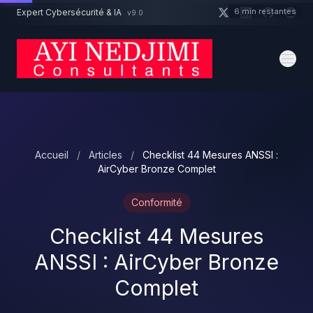
Aller au contenu principal
6 min restantes
Expert Cybersécurité & IA
v9.0
Un projet cybersécurité ?
Devis
Expert dispo · Réponse 24h
Accueil
/
Articles
/
Checklist 44 Mesures ANSSI :
AirCyber Bronze Complet
Conformité
Checklist 44 Mesures
ANSSI : AirCyber Bronze
Complet