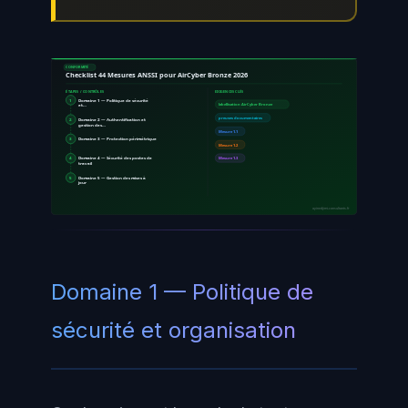
CONFORMITÉ
Checklist 44 Mesures ANSSI pour AirCyber Bronze 2026
ÉTAPES / CONTRÔLES
EXIGENCES CLÉS
1
Domaine 1 — Politique de sécurité
et…
labellisation AirCyber Bronze
preuves documentaires
2
Domaine 2 — Authentification et
gestion des…
Mesure 1.1
3
Domaine 3 — Protection périmétrique
Mesure 1.2
4
Domaine 4 — Sécurité des postes de
Mesure 1.3
travail
5
Domaine 5 — Gestion des mises à
jour
ayinedjimi-consultants.fr
Domaine 1 — Politique de
sécurité et organisation