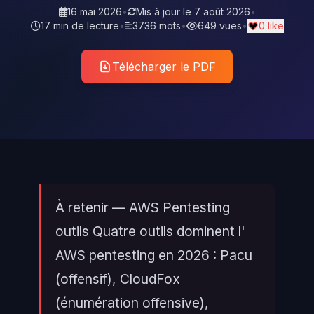
16 mai 2026
•
Mis à jour le
7 août 2026
•
17 min de lecture
•
3736 mots
•
649 vues
•
0 like
Télécharger le PDF
À retenir — AWS Pentesting
outils Quatre outils dominent l'
AWS pentesting en 2026 : Pacu
(offensif), CloudFox
(énumération offensive),