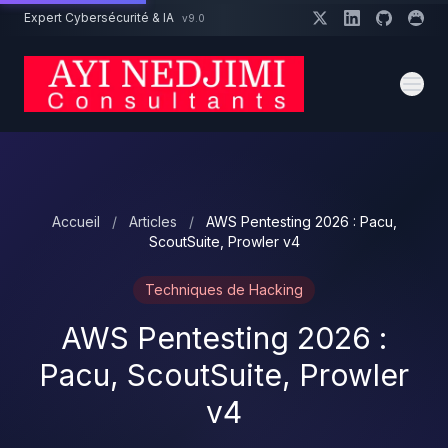
Aller au contenu principal
Expert Cybersécurité & IA
v9.0
Un projet cybersécurité ?
Devis
Expert dispo · Réponse 24h
Accueil
/
Articles
/
AWS Pentesting 2026 : Pacu,
ScoutSuite, Prowler v4
Techniques de Hacking
AWS Pentesting 2026 :
Pacu, ScoutSuite, Prowler
v4