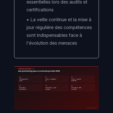
essentielles lors des audits et
certifications
• La veille continue et la mise à
jour régulière des compétences
sont indispensables face à
l'évolution des menaces
TECHNIQUES DE HACKING
aws-pentesting-pacu-scoutsuite-prowler-2026
☁
🔒
🔑
1. Écosystème des
2. Pacu — installation
3. Pacu — modules
outils …
et…
essentiels…
📊
⚙
🌐
4. CloudFox —
5. ScoutSuite — audit
6. Prowler v4 — 500+
énumération…
configur…
contrôles…
ayinedjimi-consultants.fr