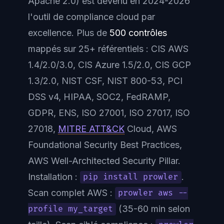
Apache 2.0) est devenu en 2024-2026
l'outil de compliance cloud par
excellence. Plus de
500 contrôles
mappés sur 25+ référentiels : CIS AWS
1.4/2.0/3.0, CIS Azure 1.5/2.0, CIS GCP
1.3/2.0, NIST CSF, NIST 800-53, PCI
DSS v4, HIPAA, SOC2, FedRAMP,
GDPR, ENS, ISO 27001, ISO 27017, ISO
27018,
MITRE ATT&CK
Cloud, AWS
Foundational Security Best Practices,
AWS Well-Architected Security Pillar.
Installation :
.
pip install prowler
Scan complet AWS :
prowler aws --
(35-60 min selon
profile my_target