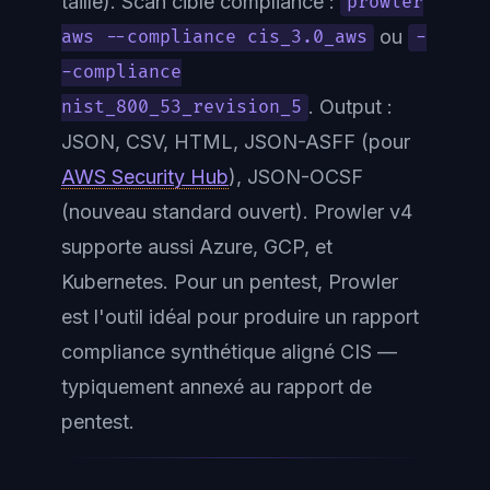
taille). Scan ciblé compliance :
prowler
ou
aws --compliance cis_3.0_aws
-
-compliance
. Output :
nist_800_53_revision_5
JSON, CSV, HTML, JSON-ASFF (pour
AWS Security Hub
), JSON-OCSF
(nouveau standard ouvert). Prowler v4
supporte aussi Azure, GCP, et
Kubernetes. Pour un pentest, Prowler
est l'outil idéal pour produire un rapport
compliance synthétique aligné CIS —
typiquement annexé au rapport de
pentest.