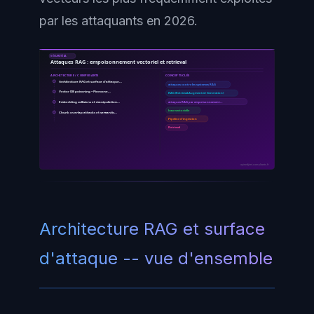
par les attaquants en 2026.
SÉCURITÉ IA
Attaques RAG : empoisonnement vectoriel et retrieval
ARCHITECTURE / COMPOSANTS
CONCEPTS CLÉS
Architecture RAG et surface d'attaque…
attaques contre les systemes RAG
Vector DB poisoning -- Pinecone…
RAG (Retrieval-Augmented Generation)
Embedding collisions et manipulation…
attaques RAG par empoisonnement…
base vectorielle
Chunk overlap attacks et semantic…
Pipeline d'ingestion
Retrieval
ayinedjimi-consultants.fr
Architecture RAG et surface
d'attaque -- vue d'ensemble