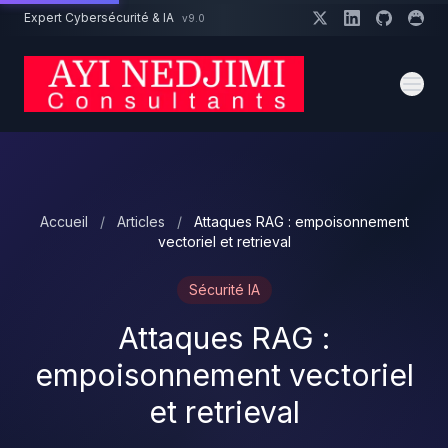
Aller au contenu principal
Expert Cybersécurité & IA
v9.0
Un projet cybersécurité ?
Devis
Expert dispo · Réponse 24h
Accueil
/
Articles
/
Attaques RAG : empoisonnement
vectoriel et retrieval
Sécurité IA
Attaques RAG :
empoisonnement vectoriel
et retrieval