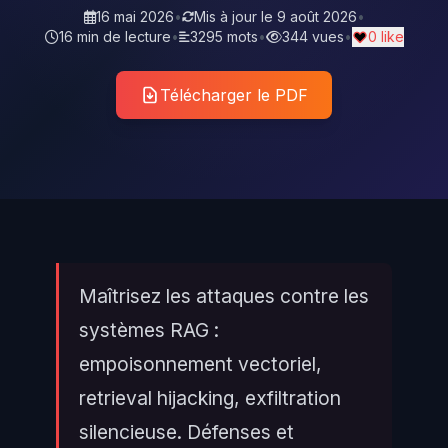
16 mai 2026
•
Mis à jour le
9 août 2026
•
16 min de lecture
•
3295 mots
•
344 vues
•
0 like
Télécharger le PDF
Maîtrisez les attaques contre les
systèmes RAG :
empoisonnement vectoriel,
retrieval hijacking, exfiltration
silencieuse. Défenses et