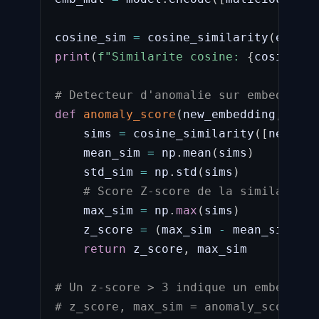
cosine_sim 
=
 cosine_similarity
(
emb_le
print
(
f"Similarite cosine: 
{
cosine_si
# Detecteur d'anomalie sur embedding
def
anomaly_score
(
new_embedding
,
 inde
    sims 
=
 cosine_similarity
(
[
new_emb
    mean_sim 
=
 np
.
mean
(
sims
)
    std_sim 
=
 np
.
std
(
sims
)
# Score Z-score de la similarite 
    max_sim 
=
 np
.
max
(
sims
)
    z_score 
=
(
max_sim 
-
 mean_sim
)
/
return
 z_score
,
 max_sim

# Un z-score > 3 indique un embedding
# z_score, max_sim = anomaly_score(em