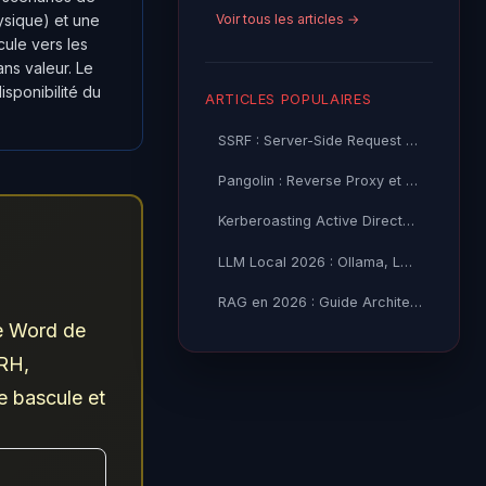
Voir tous les articles →
hysique) et une
cule vers les
ns valeur. Le
isponibilité du
ARTICLES POPULAIRES
SSRF : Server-Side Request Forgery — Exploitation Avancée
Pangolin : Reverse Proxy et Tunnel Self-Hosted — Guide
Kerberoasting Active Directory : Attaque et Défense 2026
LLM Local 2026 : Ollama, LM Studio ou vLLM — Quel Outil selon
RAG en 2026 : Guide Architecture, Vectorisation & Chunking
e Word de
 RH,
e bascule et