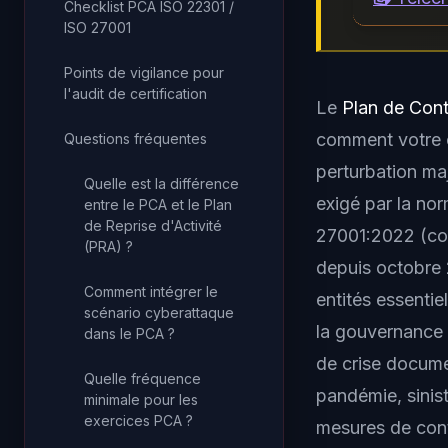
Checklist PCA ISO 22301 /
ISO 27001
Points de vigilance pour
l'audit de certification
Le
Plan de Cont
comment votre or
Questions fréquentes
perturbation ma
Quelle est la différence
exigé par la no
entre le PCA et le Plan
de Reprise d'Activité
27001:2022 (cont
(PRA) ?
depuis octobre 
Comment intégrer le
entités essentie
scénario cyberattaque
la gouvernance 
dans le PCA ?
de crise docume
Quelle fréquence
pandémie, sinis
minimale pour les
exercices PCA ?
mesures de cont