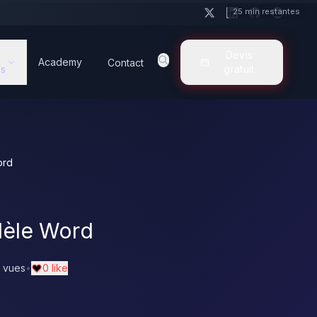
25 min restantes
Devis
Academy
Contact
s
gratuit
ord
odèle Word
 vues
•
0 like