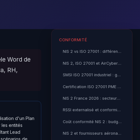
CONFORMITÉ
NIS 2 vs ISO 27001 : différences et complémentarités
èle Word de
NIS 2, ISO 27001 et AirCyber : quelle démarche PME 2026
ra, RH,
SMSI ISO 27001 industriel : guide de mise en œuvre 2026
Certification ISO 27001 PME : coût, durée et ROI 2026
NIS 2 France 2026 : secteurs et entreprises concernés
RSSI externalisé et conformité NIS 2 : l'accompagnement clé en main
isation d'un Plan
Coût conformité NIS 2 : budget réaliste pour une PME 2026
 les entités
ltant Lead
NIS 2 et fournisseurs aéronautiques : obligations 2026
 scénarios de