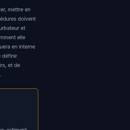
er, mettre en
cédures doivent
urbateur et
mment elle
uera en interne
 définir
rs, et de
.
us-estiment