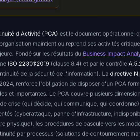
inuité d'Activité (PCA)
est le document opérationnel qu
ganisation maintient ou reprend ses activités critique
jeure. Fondé sur les résultats du
Business Impact Analy
rme
ISO 22301:2019
(clause 8.4) et par le contrôle
A.5
inuité de la sécurité de l'information). La
directive N
2024, renforce l'obligation de disposer d'un PCA forma
lles et importantes. Le PCA couvre plusieurs dimensions
de crise (qui décide, qui communique, qui coordonne),
ntés (cyberattaque, panne d'infrastructure, indisponibi
tre physique), les procédures de bascule vers les mod
inuité par processus (solutions de contournement man