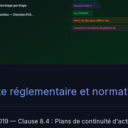
tion étape par étape
directive NIS 2
Ayi NEDJIMI
ntrôles — Checklist PCA…
Partir du BIA pour définir les…
Constituer la cellule de gestion de…
e réglementaire et normat
19 — Clause 8.4 : Plans de continuité d'acti