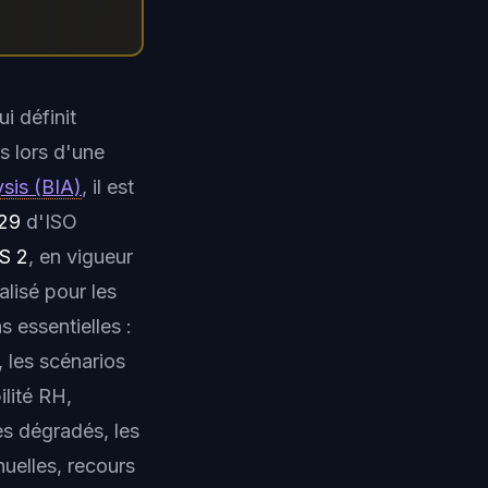
i définit
s lors d'une
sis (BIA)
, il est
.29
d'ISO
IS 2
, en vigueur
lisé pour les
 essentielles :
 les scénarios
lité RH,
es dégradés, les
uelles, recours