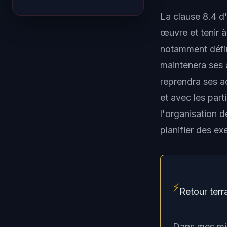
La clause 8.4 d
œuvre et tenir 
notamment défin
maintenera ses 
reprendra ses a
et avec les par
l'organisation d
planifier des ex
⚡
Retour terr
Dans mes mis