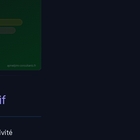
ayinedjimi-consultants.fr
if
vité