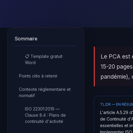
Sommaire
Le PCA est 
📋 Template gratuit ·
Word
15-20 pages 
pandémie), 
Points clés à retenir
Contexte réglementaire et
normatif
TL;DR — EN RÉSU
ISO 22301:2019 —
L'article A.5.29 
Clause 8.4 : Plans de
de Continuité d'A
continuité d'activité
essentielles et 
Implementer ISO 