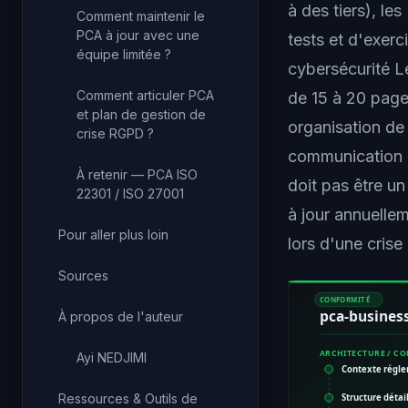
à des tiers), l
Comment maintenir le
PCA à jour avec une
tests et d'exer
équipe limitée ?
cybersécurité L
Comment articuler PCA
de 15 à 20 pages
et plan de gestion de
organisation de
crise RGPD ?
communication d
À retenir — PCA ISO
doit pas être un
22301 / ISO 27001
à jour annuelle
Pour aller plus loin
lors d'une crise 
Sources
CONFORMITÉ
pca-busines
À propos de l'auteur
ARCHITECTURE / C
Ayi NEDJIMI
Contexte régle
Ressources & Outils de
Structure déta