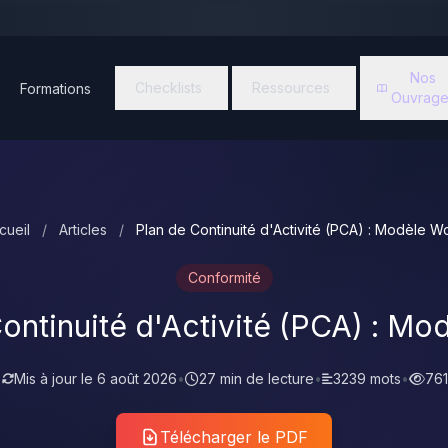
Nos
Checklists
Ressources
Formations
Ouvrage
cueil
/
Articles
/
Plan de Continuité d'Activité (PCA) : Modèle W
Conformité
ontinuité d'Activité (PCA) : M
•
Mis à jour le
6 août 2026
•
27 min de lecture
•
3239 mots
•
761
Télécharger le PDF