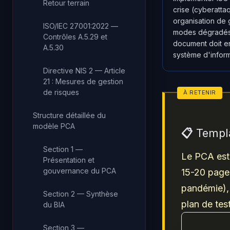
Retour terrain
crise (cyberattaq
organisation de g
ISO/IEC 27001:2022 —
modes dégradés e
Contrôles A.5.29 et
document doit enf
A.5.30
système d'inform
Directive NIS 2 — Article
21 : Mesures de gestion
de risques
Structure détaillée du
modèle PCA
📋 Templ
Section 1 —
Le PCA est
Présentation et
gouvernance du PCA
15-20 pages
pandémie), 
Section 2 — Synthèse
plan de tes
du BIA
Section 3 —