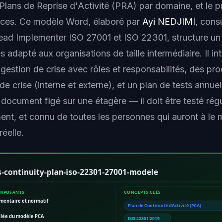
es Plans de Reprise d'Activité (PRA) par domaine, et le
cices. Ce modèle Word, élaboré par
Ayi NEDJIMI
, cons
ead Implementer ISO 27001 et ISO 22301, structure u
 adapté aux organisations de taille intermédiaire. Il in
 gestion de crise avec rôles et responsabilités, des pr
e crise (interne et externe), et un plan de tests annue
 document figé sur une étagère — il doit être testé rég
ment, et connu de toutes les personnes qui auront à le
réelle.
s-continuity-plan-iso-22301-27001-modele
OMPOSANTS
CONCEPTS CLÉS
mentaire et normatif
Plan de Continuité d'Activité (PCA)
illée du modèle PCA
ISO 22301:2019