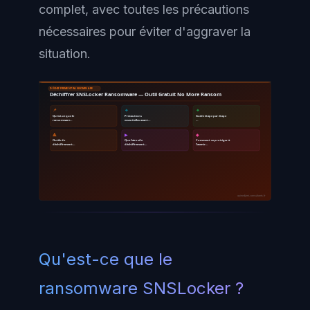
complet, avec toutes les précautions
nécessaires pour éviter d'aggraver la
situation.
DÉCHIFFREMENT RANSOMWARE
Déchiffrer SNSLocker Ransomware — Outil Gratuit No More Ransom
📌
🔹
🔸
Qu'est-ce que le
Précautions
Guide étape par étape
ransomware…
essentielles avant…
…
🔺
▶
◆
Outils de
Que faire si le
Comment se protéger à
déchiffrement…
déchiffrement…
l'avenir…
ayinedjimi-consultants.fr
Qu'est-ce que le
ransomware SNSLocker ?