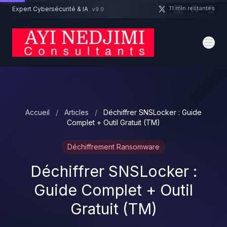
Aller au contenu principal
11 min restantes
Expert Cybersécurité & IA
v9.0
Un projet cybersécurité ?
Devis
Expert dispo · Réponse 24h
Accueil
/
Articles
/
Déchiffrer SNSLocker : Guide
Complet + Outil Gratuit (TM)
Déchiffrement Ransomware
Déchiffrer SNSLocker :
Guide Complet + Outil
Gratuit (TM)