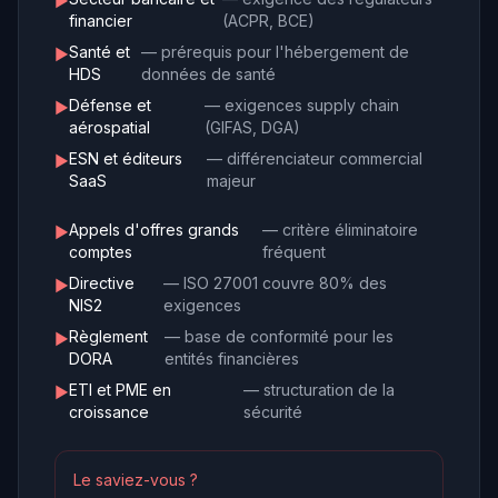
►
financier
(ACPR, BCE)
Santé et
— prérequis pour l'hébergement de
►
HDS
données de santé
Défense et
— exigences supply chain
►
aérospatial
(GIFAS, DGA)
ESN et éditeurs
— différenciateur commercial
►
SaaS
majeur
Appels d'offres grands
— critère éliminatoire
►
comptes
fréquent
Directive
— ISO 27001 couvre 80% des
►
NIS2
exigences
Règlement
— base de conformité pour les
►
DORA
entités financières
ETI et PME en
— structuration de la
►
croissance
sécurité
Le saviez-vous ?