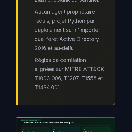
Aucun agent propriétaire
requis, projet Python pur,
déploiement sur n'importe
quel forêt Active Directory
2016 et au-delà.
Règles de corrélation
alignées sur MITRE ATT&CK
T1003.006, T1207, T1558 et
T1484.001.
RESSOURCES OPEN SOURCE
ADReplicationInspector : Détection des Attaques AD
📌
🔹
🔸
Pourquoi un outil
À quoi sert
Architecture interne