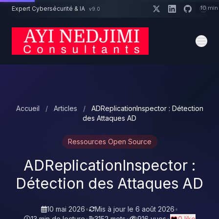
Aller au contenu principal
10 min
Expert Cybersécurité & IA
v9.0
Un projet cybersécurité ?
Devis
Expert dispo · Réponse 24h
Accueil
/
Articles
/
ADReplicationInspector : Détection
des Attaques AD
Ressources Open Source
ADReplicationInspector :
Détection des Attaques AD
10 mai 2026
•
Mis à jour le
6 août 2026
•
13 min de lecture
•
3152 mots
•
916 vues
•
0 like