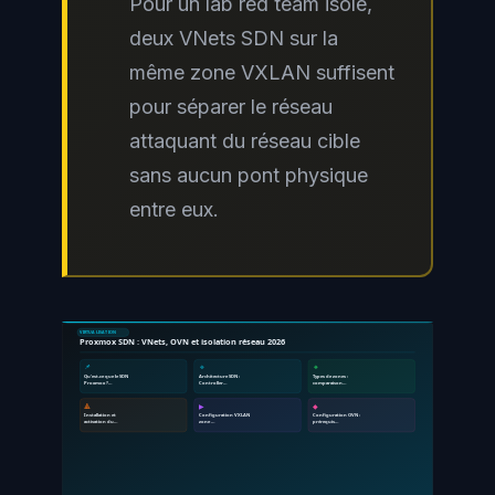
Pour un lab red team isolé,
deux VNets SDN sur la
même zone VXLAN suffisent
pour séparer le réseau
attaquant du réseau cible
sans aucun pont physique
entre eux.
VIRTUALISATION
Proxmox SDN : VNets, OVN et isolation réseau 2026
📌
🔹
🔸
Qu'est-ce que le SDN
Architecture SDN :
Types de zones :
Proxmox ?…
Controller…
comparaison…
🔺
▶
◆
Installation et
Configuration VXLAN
Configuration OVN :
activation du…
zone …
prérequis…