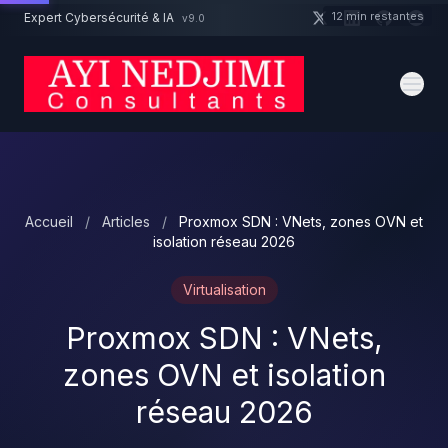
Aller au contenu principal
12 min restantes
Expert Cybersécurité & IA
v9.0
Un projet cybersécurité ?
Devis
Expert dispo · Réponse 24h
Accueil
/
Articles
/
Proxmox SDN : VNets, zones OVN et
isolation réseau 2026
Virtualisation
Proxmox SDN : VNets,
zones OVN et isolation
réseau 2026