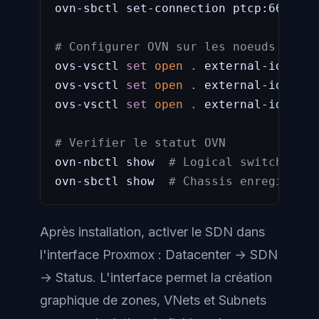
ovn-sbctl set-connection ptcp:6642:IP
# Configurer OVN sur les noeuds hosts
ovs-vsctl 
set
open
.
 external-ids:ovn
ovs-vsctl 
set
open
.
 external-ids:ovn
ovs-vsctl 
set
open
.
 external-ids:ovn
# Verifier le statut OVN
ovn-nbctl show  
# Logical switches et
ovn-sbctl show  
# Chassis enregistres
Après installation, activer le SDN dans
l'interface Proxmox : Datacenter → SDN
→ Status. L'interface permet la création
graphique de zones, VNets et Subnets