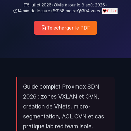
5 juillet 2026
•
Mis à jour le
8 août 2026
•
14 min de lecture
•
3158 mots
•
394 vues
•
0 like
Télécharger le PDF
Guide complet Proxmox SDN
2026 : zones VXLAN et OVN,
création de VNets, micro-
segmentation, ACL OVN et cas
pratique lab red team isolé.