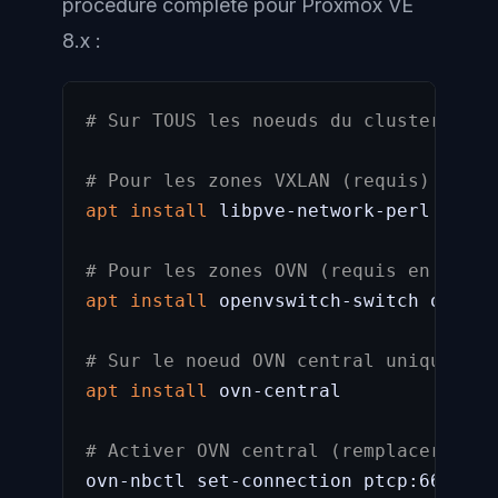
procédure complète pour Proxmox VE
8.x :
# Sur TOUS les noeuds du cluster
# Pour les zones VXLAN (requis)
apt
install
 libpve-network-perl ifupd
# Pour les zones OVN (requis en plus)
apt
install
 openvswitch-switch ovn-hos
# Sur le noeud OVN central uniquement
apt
install
 ovn-central

# Activer OVN central (remplacer l'IP
ovn-nbctl set-connection ptcp:6641:IP