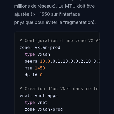
millions de réseaux). La MTU doit être
ajustée (>= 1550 sur l'interface
physique pour éviter la fragmentation).
# Configuration d'une zone VXLAN dans
zone: vxlan-prod

type
 vxlan

  peers 
10.0
.0.1,10.0.0.2,10.0.0.3

  mtu 
1450
  dp-id 
0
# Creation d'un VNet dans cette zone
vnet: vnet-apps

type
 vnet

  zone vxlan-prod
