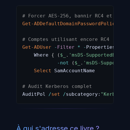
# Forcer AES-256, bannir RC4 et DES
Get-ADDefaultDomainPasswordPolicy
|
S
# Comptes utilisant encore RC4
Get-ADUser
-
Filter
*
-
Properties msDS
    Where 
{
(
$_
.
'msDS-SupportedEncryp
-not
(
$_
.
'msDS-SupportedE
Select
 SamAccountName

# Audit Kerberos complet
AuditPol 
/
set
/
subcategory:
"Kerberos 
À qui s'adresse ce livre ?