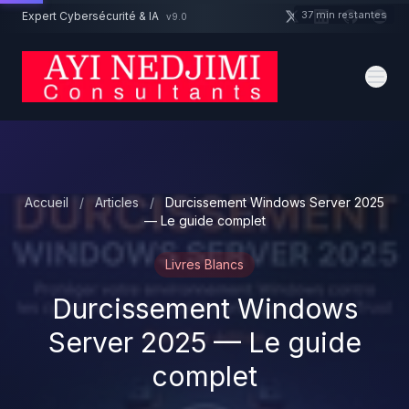
Aller au contenu principal
37 min restantes
Expert Cybersécurité & IA
v9.0
Un projet cybersécurité ?
Devis
Expert dispo · Réponse 24h
Accueil
/
Articles
/
Durcissement Windows Server 2025
— Le guide complet
Livres Blancs
Durcissement Windows
Server 2025 — Le guide
complet