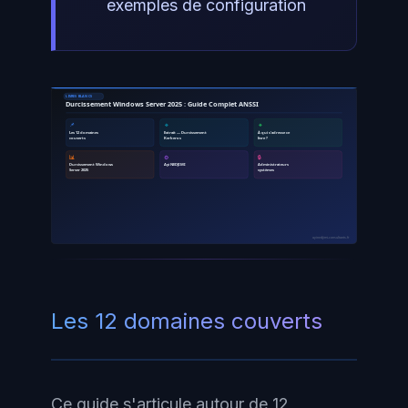
exemples de configuration
LIVRES BLANCS
Durcissement Windows Server 2025 : Guide Complet ANSSI
📌
🔹
🔸
Les 12 domaines
Extrait — Durcissement
À qui s'adresse ce
couverts
Kerberos
livre ?
📊
⚙
🔒
Durcissement Windows
Ayi NEDJIMI
Administrateurs
Server 2025
systèmes
ayinedjimi-consultants.fr
Les 12 domaines couverts
Ce guide s'articule autour de 12