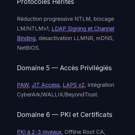
Protocoles Hérités
Réduction progressive NTLM, blocage
LM/NTLMv1,
LDAP Signing et Channel
Binding
, désactivation LLMNR, mDNS,
NetBIOS.
Domaine 5 — Accès Privilégiés
PAW
,
JIT Access
,
LAPS v2
, intégration
CyberArk/WALLIX/BeyondTrust.
Domaine 6 — PKI et Certificats
PKI à 2-3 niveaux
, Offline Root CA,