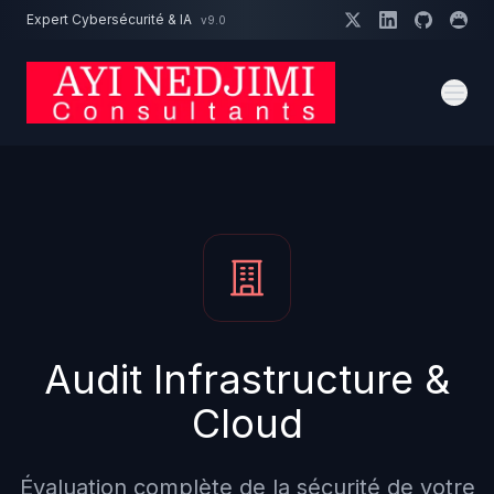
Aller au contenu principal
Expert Cybersécurité & IA
v9.0
Un projet cybersécurité ?
Devis
Expert dispo · Réponse 24h
Audit Infrastructure &
Cloud
Évaluation complète de la sécurité de votre