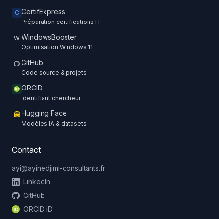
CertifExpress
C
Préparation certifications IT
WindowsBooster
W
Optimisation Windows 11
GitHub
Code source & projets
ORCID
Identifiant chercheur
Hugging Face
🤗
Modèles IA & datasets
Contact
ayi@ayinedjimi-consultants.fr
LinkedIn
GitHub
ORCID iD