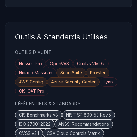
Outils & Standards Utilisés
OUTILS D'AUDIT
Nessus Pro
OpenVAS
Qualys VMDR
Nmap / Masscan
ScoutSuite
Prowler
AWS Config
Azure Security Center
Lynis
CIS-CAT Pro
RÉFÉRENTIELS & STANDARDS
CIS Benchmarks v8
NIST SP 800-53 Rev.5
ISO 27001:2022
ANSSI Recommandations
CVSS v3.1
CSA Cloud Controls Matrix