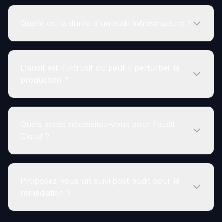
Quelle est la durée d'un audit infrastructure ?
L'audit est-il intrusif ou peut-il perturber la
production ?
Quels accès nécessitez-vous pour l'audit
Cloud ?
Proposez-vous un suivi post-audit pour la
remédiation ?