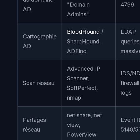
"Domain
4799
AD
Admins"
BloodHound
/
LDAP
Cartographie
SharpHound,
queries
AD
ADFind
massiv
Advanced IP
IDS/ND
Scanner,
Scan réseau
firewall
SoftPerfect,
logs
nmap
net share, net
Partages
Event 
view,
réseau
5140/5
PowerView