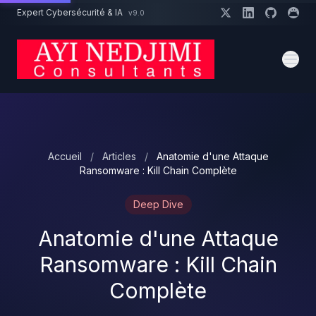
Aller au contenu principal
Expert Cybersécurité & IA
v9.0
Un projet cybersécurité ?
Devis
Expert dispo · Réponse 24h
Accueil
/
Articles
/
Anatomie d'une Attaque
Ransomware : Kill Chain Complète
Deep Dive
Anatomie d'une Attaque
Ransomware : Kill Chain
Complète