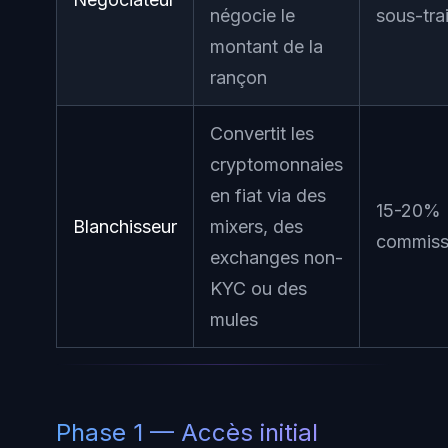
négocie le
sous-tra
montant de la
rançon
Convertit les
cryptomonnaies
en fiat via des
15-20%
Blanchisseur
mixers, des
commiss
exchanges non-
KYC ou des
mules
Phase 1 — Accès initial