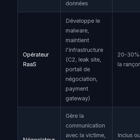
données
Développe le
malware,
maintient
l'infrastructure
Opérateur
20-30%
(C2, leak site,
RaaS
la ranço
portail de
négociation,
payment
gateway)
Gère la
communication
avec la victime,
Inclus o
Négociateur