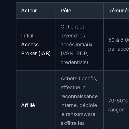
Acteur
Rôle
Rémunér
Obtient et
Initial
revend les
50 à 5 0
Access
accès initiaux
par accè
Broker (IAB)
(VPN, RDP,
credentials)
Achète l'accès,
effectue la
reconnaissance
70-80% 
Affilié
interne, déploie
rançon
le ransomware,
exfiltre les