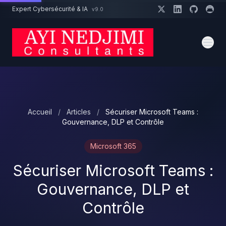
Aller au contenu principal
Expert Cybersécurité & IA
v9.0
Un projet cybersécurité ?
Devis
Expert dispo · Réponse 24h
Accueil
/
Articles
/
Sécuriser Microsoft Teams :
Gouvernance, DLP et Contrôle
Microsoft 365
Sécuriser Microsoft Teams :
Gouvernance, DLP et
Contrôle