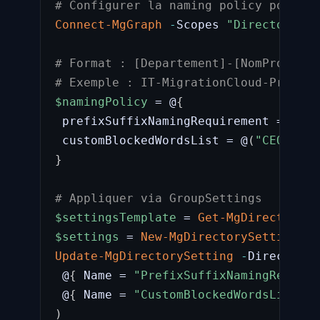
# Configurer la naming policy pour le
Connect-MgGraph
-
Scopes 
"Directory.Re
# Format : [Departement]-[NomProjet]-
# Exemple : IT-MigrationCloud-Projet,
$namingPolicy
 = @
{
 prefixSuffixNamingRequirement = 
"[De
 customBlockedWordsList = @
(
"CEO"
,
"C
}
# Appliquer via GroupSettings
$settingsTemplate
 = 
Get-MgDirectorySe
$settings
 = 
New-MgDirectorySetting
-
T
Update-MgDirectorySetting
-
DirectoryS
 @
{
 Name = 
"PrefixSuffixNamingRequire
 @
{
 Name = 
"CustomBlockedWordsList"
;
 
)