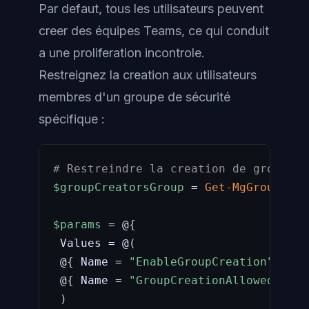
Par defaut, tous les utilisateurs peuvent
creer des équipes Teams, ce qui conduit
a une proliferation incontrole.
Restreignez la creation aux utilisateurs
membres d'un groupe de sécurité
spécifique :
# Restreindre la creation de groupes/
$groupCreatorsGroup
 = 
Get-MgGroup
-
Fi
$params
 = @
{
 Values = @
(
 @
{
 Name = 
"EnableGroupCreation"
;
 Val
 @
{
 Name = 
"GroupCreationAllowedGroup
)