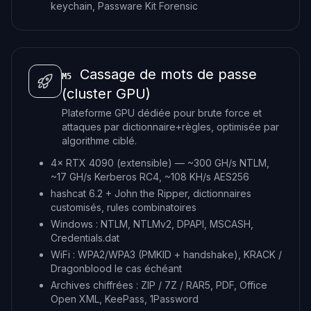
keychain, Passware Kit Forensic
Cassage de mots de passe
M5
(cluster GPU)
Plateforme GPU dédiée pour brute force et
attaques par dictionnaire+règles, optimisée par
algorithme ciblé.
4× RTX 4090 (extensible) — ~300 GH/s NTLM,
~17 GH/s Kerberos RC4, ~108 KH/s AES256
hashcat 6.2 + John the Ripper, dictionnaires
customisés, rules combinatoires
Windows : NTLM, NTLMv2, DPAPI, MSCASH,
Credentials.dat
WiFi : WPA2/WPA3 (PMKID + handshake), KRACK /
Dragonblood le cas échéant
Archives chiffrées : ZIP / 7Z / RAR5, PDF, Office
Open XML, KeePass, 1Password