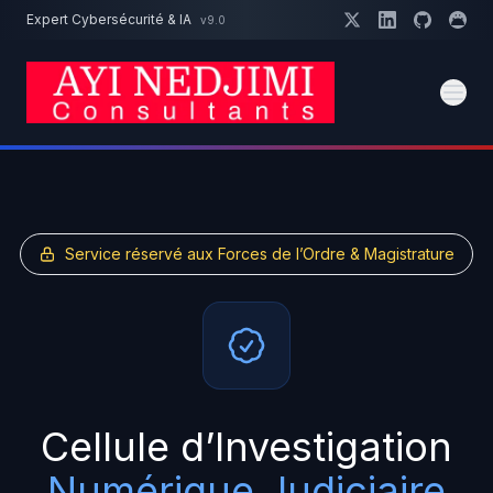
Aller au contenu principal
Expert Cybersécurité & IA
v9.0
Un projet cybersécurité ?
Devis
Expert dispo · Réponse 24h
Service réservé aux Forces de l’Ordre & Magistrature
Cellule d’Investigation
Numérique Judiciaire