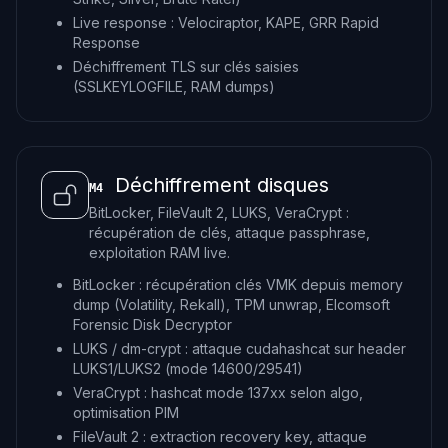
Live response : Velociraptor, KAPE, GRR Rapid
Response
Déchiffrement TLS sur clés saisies
(SSLKEYLOGFILE, RAM dumps)
Déchiffrement disques
M4
BitLocker, FileVault 2, LUKS, VeraCrypt :
récupération de clés, attaque passphrase,
exploitation RAM live.
BitLocker : récupération clés VMK depuis memory
dump (Volatility, Rekall), TPM unwrap, Elcomsoft
Forensic Disk Decryptor
LUKS / dm-crypt : attaque cudahashcat sur header
LUKS1/LUKS2 (mode 14600/29541)
VeraCrypt : hashcat mode 137xx selon algo,
optimisation PIM
FileVault 2 : extraction recovery key, attaque