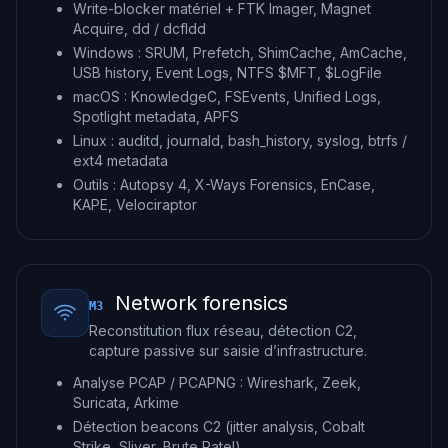
Write-blocker matériel + FTK Imager, Magnet
Acquire, dd / dcfldd
Windows : SRUM, Prefetch, ShimCache, AmCache,
USB history, Event Logs, NTFS $MFT, $LogFile
macOS : KnowledgeC, FSEvents, Unified Logs,
Spotlight metadata, APFS
Linux : auditd, journald, bash_history, syslog, btrfs /
ext4 metadata
Outils : Autopsy 4, X-Ways Forensics, EnCase,
KAPE, Velociraptor
Network forensics
M3
Reconstitution flux réseau, détection C2,
capture passive sur saisie d’infrastructure.
Analyse PCAP / PCAPNG : Wireshark, Zeek,
Suricata, Arkime
Détection beacons C2 (jitter analysis, Cobalt
Strike, Sliver, Brute Ratel)