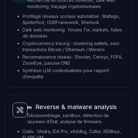
Recherche en sources ouvertes, dark web
monitoring, traçage cryptomonnaies.
Profilage réseaux sociaux automatisé : Maltego,
Spiderfoot, OSRFramework, Sherlock
Dark web monitoring : forums Tor, markets, fuites
de données
Cryptocurrency tracing : clustering wallets, suivi
transactions Bitcoin / Ethereum / Monero
Reconnaissance réseau : Shodan, Censys, FOFA,
ZoomEye, passive DNS
Synthèse LLM contextualisée pour rapport
d’enquête
Reverse & malware analysis
M9
Désassemblage, sandbox, détection de
spyware d’État, analyse de firmware.
Outils : Ghidra, IDA Pro, x64dbg, Cutter, REMnux,
FLARE-VM