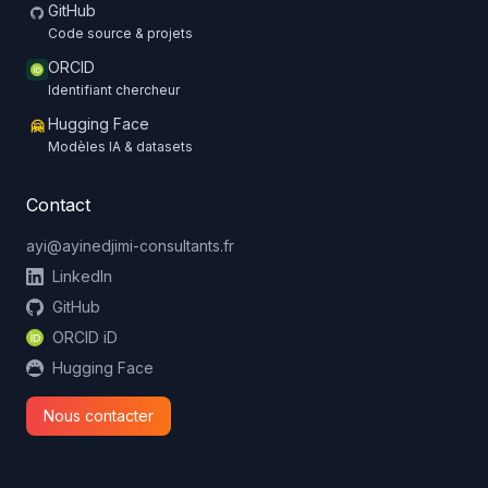
GitHub
Code source & projets
ORCID
Identifiant chercheur
Hugging Face
🤗
Modèles IA & datasets
Contact
ayi@ayinedjimi-consultants.fr
LinkedIn
GitHub
ORCID iD
Hugging Face
Nous contacter