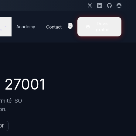
Devis
Academy
Contact
s
gratuit
 27001
rmité ISO
on.
DF