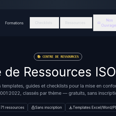
Nos
Checklists
Ressources
Formations
Ouvrage
📚 CENTRE DE RESSOURCES
e de Ressources
ISO
 templates, guides et checklists pour la mise en confo
001:2022, classés par thème — gratuits, sans inscripti
71 ressources
Sans inscription
Templates Excel/Word/P