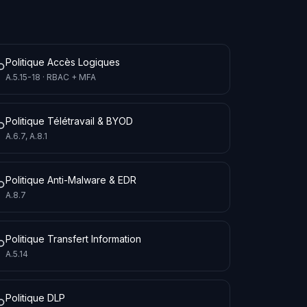
Politique Accès Logiques
A.5.15-18 · RBAC + MFA
Politique Télétravail & BYOD
A.6.7, A.8.1
Politique Anti-Malware & EDR
A.8.7
Politique Transfert Information
A.5.14
Politique DLP