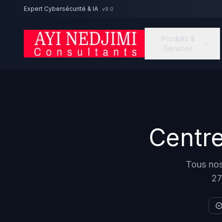
Aller au contenu principal
Expert Cybersécurité & IA
v9.0
Produits &
Services
Centr
Tous nos
27