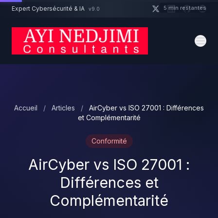
Aller au contenu principal
5 min restantes
Expert Cybersécurité & IA
v9.0
Un projet cybersécurité ?
Devis
Expert dispo · Réponse 24h
Accueil
/
Articles
/
AirCyber vs ISO 27001 : Différences
et Complémentarité
Conformité
AirCyber vs ISO 27001 :
Différences et
Complémentarité