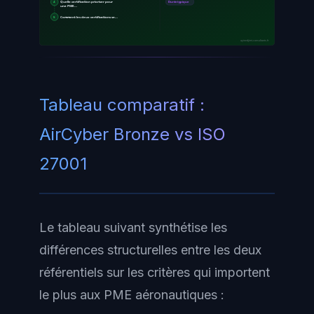
4
Quelle certification prioriser pour
Durée typique
une PME…
5
Comment les deux certifications se…
ayinedjimi-consultants.fr
Tableau comparatif :
AirCyber Bronze vs ISO
27001
Le tableau suivant synthétise les
différences structurelles entre les deux
référentiels sur les critères qui importent
le plus aux PME aéronautiques :