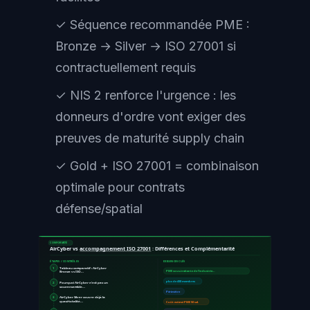
✓ Séquence recommandée PME :
Bronze → Silver → ISO 27001 si
contractuellement requis
✓ NIS 2 renforce l'urgence : les
donneurs d'ordre vont exiger des
preuves de maturité supply chain
✓ Gold + ISO 27001 = combinaison
optimale pour contrats
défense/spatial
CONFORMITÉ
AirCyber vs
accompagnement ISO 27001
: Différences et Complémentarité
ÉTAPES / CONTRÔLES
EXIGENCES CLÉS
1
Tableau comparatif : AirCyber
Bronze vs ISO…
PME sous-traitante de l'industrie…
plus de 430 membres
2
Pourquoi AirCyber n'est pas un
sous-ensemble…
Périmètre
3
AirCyber Silver couvre déjà la
quasi-totalité…
Coût estimé PME 50 sal.