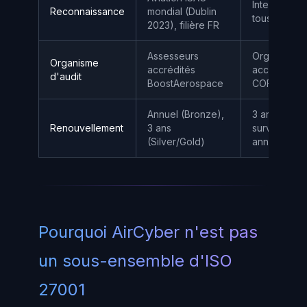
Internationa
Reconnaissance
mondial (Dublin
tous secteu
2023), filière FR
Assesseurs
Organismes
Organisme
accrédités
accrédités
d'audit
BoostAerospace
COFRAC / 
Annuel (Bronze),
3 ans (audit
Renouvellement
3 ans
surveillance
(Silver/Gold)
annuels)
Pourquoi AirCyber n'est pas
un sous-ensemble d'ISO
27001