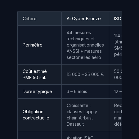
Critère
AirCyber Bronze
ISO 27001
44 mesures
114 contrôle
techniques et
(Annexe A),
Périmètre
organisationnelles
SMSI comple
ANSSI + mesures
périmètre li
sectorielles aéro
Coût estimé
50 000 – 15
15 000 – 35 000 €
PME 50 sal.
000 €
Durée typique
3 – 6 mois
12 – 24 mois
Croissante :
Requise sur
Obligation
clauses supply
certains
contractuelle
chain Airbus,
marchés
Dassault
défense/es
Aviation ISAC