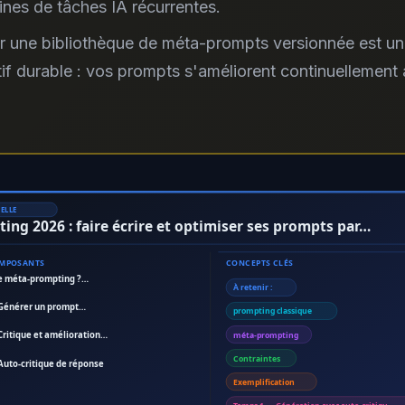
ines de tâches IA récurrentes.
r une bibliothèque de méta-prompts versionnée est u
if durable : vos prompts s'améliorent continuellement
ELLE
ng 2026 : faire écrire et optimiser ses prompts par…
OMPOSANTS
CONCEPTS CLÉS
le méta-prompting ?…
À retenir :
 Générer un prompt…
prompting classique
Critique et amélioration…
méta-prompting
Contraintes
Auto-critique de réponse
Exemplification