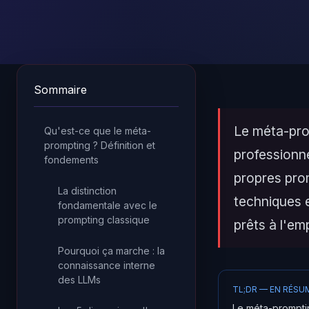
Sommaire
Le méta-prom
Qu'est-ce que le méta-
prompting ? Définition et
professionne
fondements
propres pro
La distinction
techniques 
fondamentale avec le
prompting classique
prêts à l'emp
Pourquoi ça marche : la
connaissance interne
des LLMs
TL;DR — EN RÉSU
Le méta-promptin