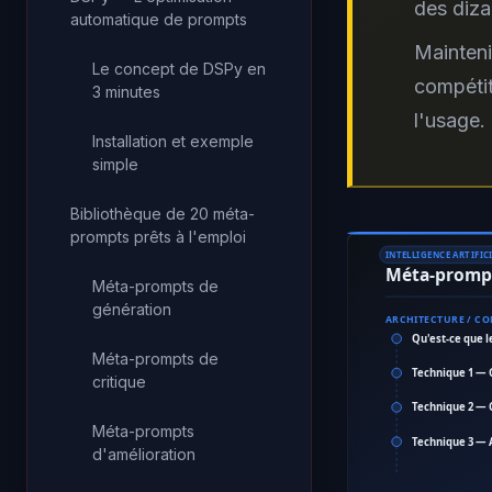
des diza
automatique de prompts
Mainteni
Le concept de DSPy en
compétit
3 minutes
l'usage.
Installation et exemple
simple
Bibliothèque de 20 méta-
prompts prêts à l'emploi
INTELLIGENCE ARTIFICI
Méta-prompti
Méta-prompts de
génération
ARCHITECTURE / C
Qu'est-ce que 
Méta-prompts de
Technique 1 —
critique
Technique 2 — 
Méta-prompts
Technique 3 — 
d'amélioration