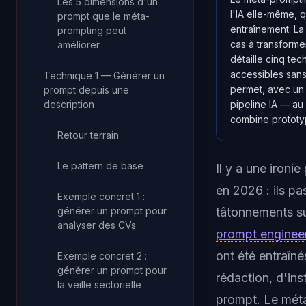
Les 5 dimensions d'un
l'IA elle-même, 
prompt que le méta-
entraînement. La
prompting peut
cas à transforme
améliorer
détaille cinq te
accessibles sans
Technique 1 — Générer un
permet, avec un 
prompt depuis une
description
pipeline IA — a
combine prototy
Retour terrain
Le pattern de base
Il y a une ironi
en 2026 : ils p
Exemple concret 1 :
générer un prompt pour
tâtonnements suc
analyser des CVs
prompt enginee
ont été entraîn
Exemple concret 2 :
générer un prompt pour
rédaction, d'ins
la veille sectorielle
prompt. Le méta