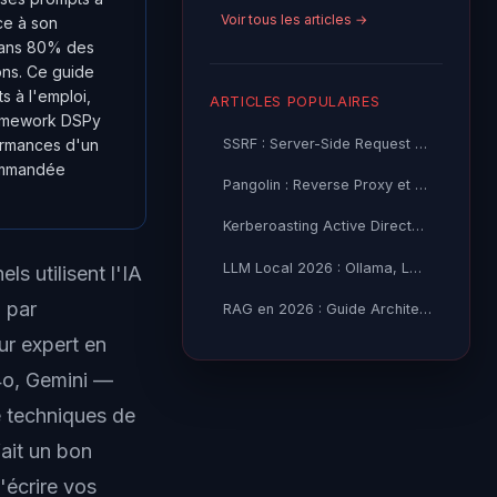
Voir tous les articles →
ce à son
 dans 80% des
ons. Ce guide
s à l'emploi,
ARTICLES POPULAIRES
framework DSPy
SSRF : Server-Side Request Forgery — Exploitation Avancée
formances d'un
commandée
Pangolin : Reverse Proxy et Tunnel Self-Hosted — Guide
Kerberoasting Active Directory : Attaque et Défense 2026
LLM Local 2026 : Ollama, LM Studio ou vLLM — Quel Outil selon
ls utilisent l'IA
 par
RAG en 2026 : Guide Architecture, Vectorisation & Chunking
ur expert en
o, Gemini —
e techniques de
fait un bon
'écrire vos