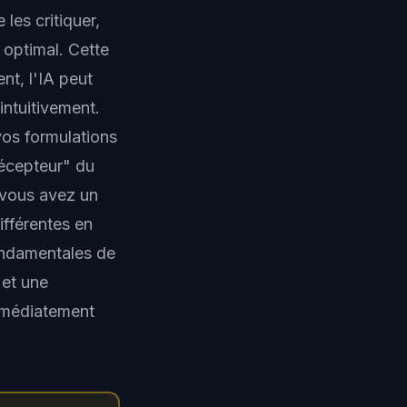
les critiquer,
 optimal. Cette
nt, l'IA peut
intuitivement.
vos formulations
récepteur" du
 vous avez un
fférentes en
ondamentales de
 et une
immédiatement