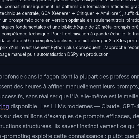
qui connaît intrinsèquement les patterns de formulation efficaces grâ
 technique centrale, GCA (Générer → Critiquer → Améliorer), suffit
r un prompt médiocre en version optimale en seulement trois itérati
chniques fondamentales et une bibliothèque de 20 méta-prompts prêt
 compétence technique. Pour l'optimisation à grande échelle, le 
dataset de 50+ exemples labelisés, de multiplier par 2 à 3 les per
u prix d'un investissement Python plus conséquent. L'approche re
page manuel puis automatisation DSPy en production.
e profonde dans la façon dont la plupart des professionne
assent des heures à affiner manuellement leurs prompts,
cessifs, sans réaliser que l'IA elle-même est le meille
ring
disponible. Les LLMs modernes — Claude, GPT-4
és sur des millions d'exemples de prompts efficaces, d
tructions structurées. Ils savent instinctivement ce qui 
-prompting exploite cette connaissance : plutôt que d