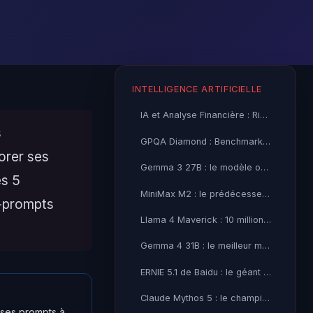
INTELLIGENCE ARTIFICIELLE
IA et Analyse Financière : Risques Cybersécurité et
s
GPQA Diamond : Benchmark Académique et Limites des LLMs
iorer ses
Gemma 3 27B : le modèle open-source Google avant Gemma 4
es 5
MiniMax M2 : le prédécesseur économique avant M3 Thinking
a-prompts
Llama 4 Maverick : 10 millions de tokens de contexte, la
Gemma 4 31B : le meilleur modèle open-source de Google
ERNIE 5.1 de Baidu : le géant chinois à l'assaut du top-5
Claude Mythos 5 : le champion du codage selon BenchLM
e ses prompts à