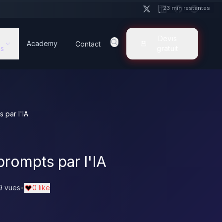
23 min restantes
Devis
Academy
Contact
s
gratuit
 par l'IA
prompts par l'IA
9 vues
•
0 like