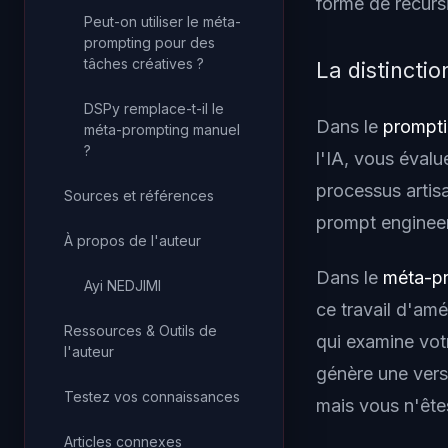
forme de récursi
Peut-on utiliser le méta-
prompting pour des
tâches créatives ?
La distincti
DSPy remplace-t-il le
Dans le
prompti
méta-prompting manuel
?
l'IA, vous évalu
processus artisa
Sources et références
prompt engineer
À propos de l'auteur
Dans le
méta-p
Ayi NEDJIMI
ce travail d'am
Ressources & Outils de
qui examine votr
l'auteur
génère une versi
Testez vos connaissances
mais vous n'êtes
Articles connexes