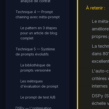
analyse de contrat
À retenir :
Technique 4 — Prompt
chaining avec méta-prompt
Le méta-
Le pattern en 3 étapes
améliore
pour un article de blog
propres 
complet
La techn
Technique 5 — Système
dans 80
de prompts évolutifs
excellent
La bibliothèque de
prompts versionée
L'auto-c
critères
Les métriques
internes
d'évaluation de prompt
DSPy (St
Le prompt de test A/B
échelle 
DSPy — L'optimisation