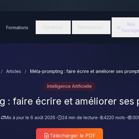
Nos
Checklists
Ressources
Formations
Ouvrage
/
Articles
/
Méta-prompting : faire écrire et améliorer ses prompts
Intelligence Artificielle
: faire écrire et améliorer ses 
•
Mis à jour le
6 août 2026
•
24 min de lecture
•
4220 mots
•
30
Télécharger le PDF