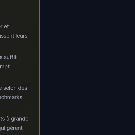
r et
ssent leurs
 suffit
ompt
e selon des
enchmarks
ts à grande
ui gèrent