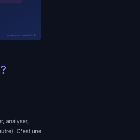
ayinedjimi-consultants.fr
 ?
, analyser,
utre). C'est une