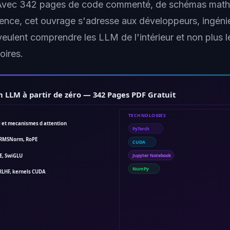
 Avec 342 pages de code commenté, de schémas math
ience, cet ouvrage s'adresse aux développeurs, ingéni
eulent comprendre les LLM de l'intérieur et non plus les
oires.
n LLM à partir de zéro — 342 Pages PDF Gratuit
TECHNOLOGIES
 et mecanismes d attention
PyTorch
, RMSNorm, RoPE
CUDA
E, SwiGLU
Jupyter Notebook
NumPy
RLHF, kernels CUDA