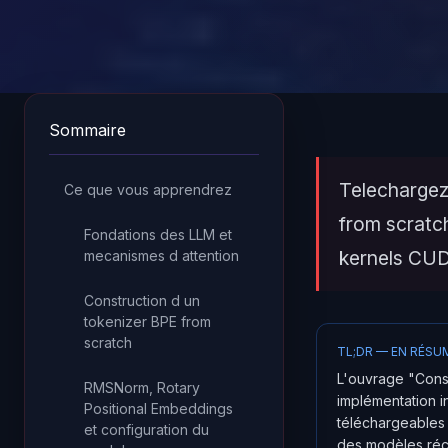
Sommaire
Telechargez
Ce que vous apprendrez
from scratc
Fondations des LLM et
kernels CUD
mecanismes d attention
Construction d un
tokenizer BPE from
scratch
TL;DR — EN RÉSU
L'ouvrage "Cons
RMSNorm, Rotary
implémentation i
Positional Embeddings
téléchargeables g
et configuration du
des modèles réce