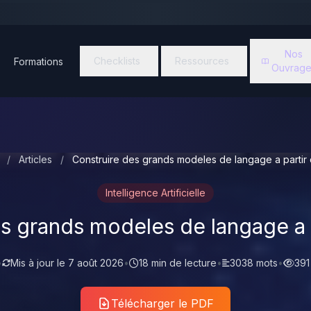
Nos
Checklists
Ressources
Formations
Ouvrage
/
Articles
/
Construire des grands modeles de langage a partir
Intelligence Artificielle
s grands modeles de langage a 
•
Mis à jour le
7 août 2026
•
18 min de lecture
•
3038 mots
•
391
Télécharger le PDF