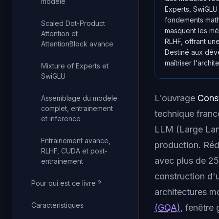
modele
Experts, SwiGLU
fondements math
Scaled Dot-Product
masquent les méc
Attention et
RLHF, offrant une
AttentionBlock avance
Destiné aux déve
maîtriser l'arch
Mixture of Experts et
SwiGLU
L'ouvrage
Const
Assemblage du modele
complet, entrainement
technique franc
et inference
LLM (
Large La
Entrainement avance,
production. Ré
RLHF, CUDA et post-
avec plus de 25 
entrainement
construction d
Pour qui est ce livre ?
architectures 
Caracteristiques
(GQA)
, fenêtre