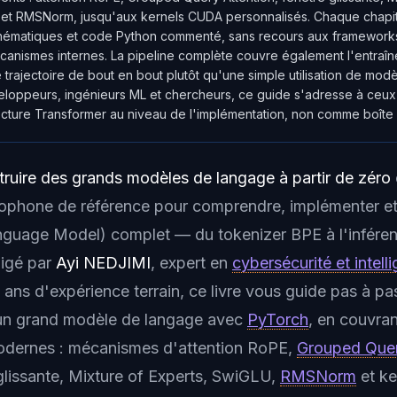
 et RMSNorm, jusqu'aux kernels CUDA personnalisés. Chaque chapitr
ématiques et code Python commenté, sans recours aux frameworks
anismes internes. La pipeline complète couvre également l'entraîn
 trajectoire de bout en bout plutôt qu'une simple utilisation de modè
loppeurs, ingénieurs ML et chercheurs, ce guide s'adresse à ceux
itecture Transformer au niveau de l'implémentation, non comme boîte 
ruire des grands modèles de langage à partir de zéro
ophone de référence pour comprendre, implémenter et 
nguage Model
) complet — du tokenizer BPE à l'infére
digé par
Ayi NEDJIMI
, expert en
cybersécurité et intelli
ans d'expérience terrain, ce livre vous guide pas à pa
'un grand modèle de langage avec
PyTorch
, en couvran
modernes : mécanismes d'attention RoPE,
Grouped Quer
 glissante, Mixture of Experts, SwiGLU,
RMSNorm
et k