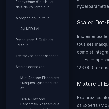
Écosystème d'outils : au-
hyperparametres
delà de PyTorch pur
À propos de l'auteur
Scaled Dot-P
Ayi NEDJIMI
Implementez le 
Ressources & Outils de
tous ses masque
l'auteur
complet integra
Testez vos connaissances
— les composant
Articles connexes
128 000 tokens
IA et Analyse Financière
Mixture of E
: Risques Cybersécurité
et
Explorez les bl
GPQA Diamond :
Benchmark Académique
of Experts (Mo