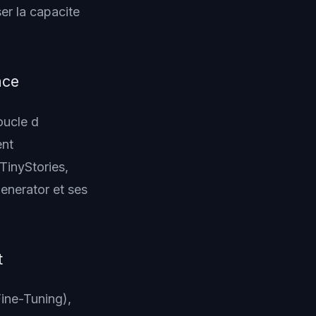
er la capacite
nce
oucle d
ent
TinyStories,
enerator et ses
t
ine-Tuning),