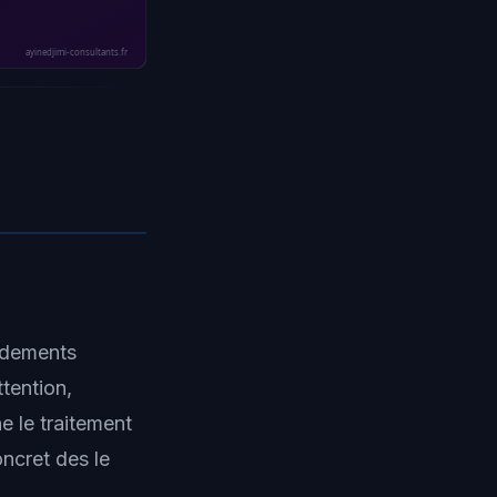
ayinedjimi-consultants.fr
ndements
tention,
e le traitement
ncret des le