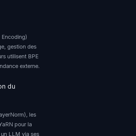
r Encoding)
e, gestion des
s utilisent BPE
endance externe.
on du
ayerNorm), les
 YaRN pour la
d un LLM via ses