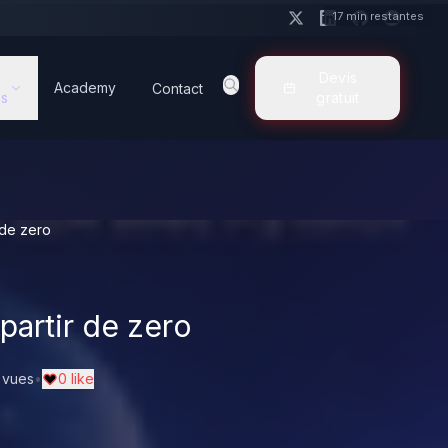
17 min restantes
Devis
Academy
Contact
s
gratuit
 de zero
partir de zero
 vues
•
0 like