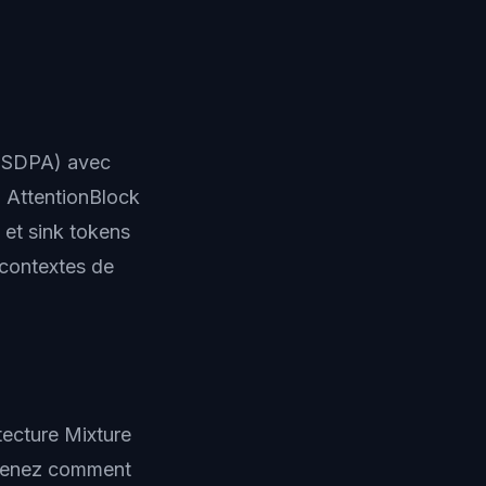
e (SDPA) avec
n AttentionBlock
 et sink tokens
 contextes de
tecture Mixture
prenez comment