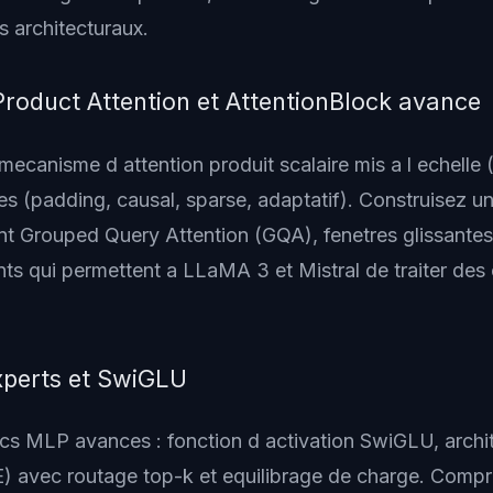
 architecturaux.
roduct Attention et AttentionBlock avance
mecanisme d attention produit scalaire mis a l echell
s (padding, causal, sparse, adaptatif). Construisez u
nt Grouped Query Attention (GQA), fenetres glissantes
s qui permettent a LLaMA 3 et Mistral de traiter des
.
xperts et SwiGLU
ocs MLP avances : fonction d activation SwiGLU, archi
E) avec routage top-k et equilibrage de charge. Com