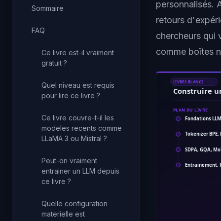
personnalisés.
Sommaire
retours d'expér
FAQ
chercheurs qui v
comme boîtes n
Ce livre est-il vraiment
gratuit ?
LIVRES BLANCS
Quel niveau est requis
Construire u
pour lire ce livre ?
PLAN DU LIVRE
Ce livre couvre-t-il les
Fondations LLM
modeles recents comme
Tokenizer BPE
LLaMA 3 ou Mistral ?
SDPA, GQA, Mo
Peut-on vraiment
Entrainement, 
entrainer un LLM depuis
ce livre ?
Quelle configuration
materielle est