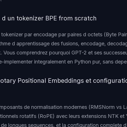
 d un tokenizer BPE from scratch
tokenizer par encodage par paires d octets (Byte Pai
ithme d apprentissage des fusions, encodage, decodag
. Vous comprendrez pourquoi GPT-2 et ses successeur
e-implementer integralement en Python pur, sans dep
tary Positional Embeddings et configurati
composants de normalisation modernes (RMSNorm vs L
ionnels rotatifs (RoPE) avec leurs extensions NTK et
a de longues sequences, et la configuration complete 