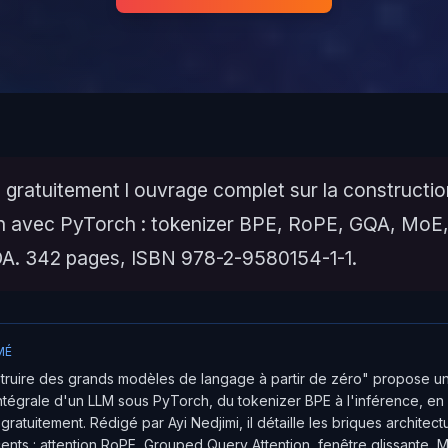
 gratuitement l ouvrage complet sur la constructi
h avec PyTorch : tokenizer BPE, RoPE, GQA, MoE
A. 342 pages, ISBN 978-2-9580154-1-1.
MÉ
truire des grands modèles de langage à partir de zéro" propose u
ntégrale d'un LLM sous PyTorch, du tokenizer BPE à l'inférence, e
ratuitement. Rédigé par Ayi Nedjimi, il détaille les briques architectu
nts : attention RoPE, Grouped Query Attention, fenêtre glissante, M