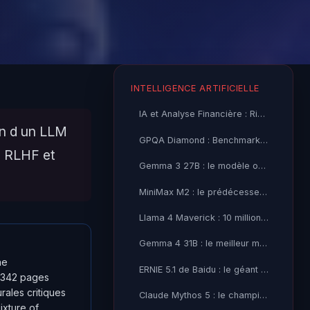
INTELLIGENCE ARTIFICIELLE
IA et Analyse Financière : Risques Cybersécurité et
on d un LLM
GPQA Diamond : Benchmark Académique et Limites des LLMs
, RLHF et
Gemma 3 27B : le modèle open-source Google avant Gemma 4
MiniMax M2 : le prédécesseur économique avant M3 Thinking
Llama 4 Maverick : 10 millions de tokens de contexte, la
Gemma 4 31B : le meilleur modèle open-source de Google
ne
ERNIE 5.1 de Baidu : le géant chinois à l'assaut du top-5
n 342 pages
rales critiques
Claude Mythos 5 : le champion du codage selon BenchLM
ixture of