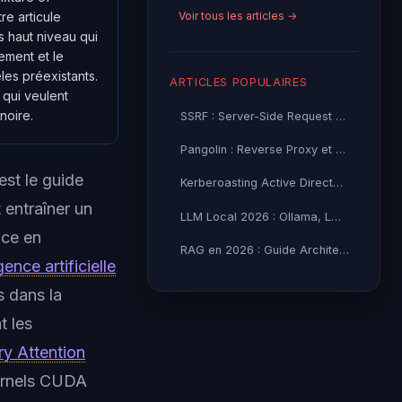
Voir tous les articles →
e articule
 haut niveau qui
ement et le
les préexistants.
ARTICLES POPULAIRES
 qui veulent
noire.
SSRF : Server-Side Request Forgery — Exploitation Avancée
Pangolin : Reverse Proxy et Tunnel Self-Hosted — Guide
est le guide
Kerberoasting Active Directory : Attaque et Défense 2026
entraîner un
LLM Local 2026 : Ollama, LM Studio ou vLLM — Quel Outil selon
nce en
RAG en 2026 : Guide Architecture, Vectorisation & Chunking
gence artificielle
s dans la
t les
y Attention
ernels CUDA