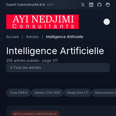
Aller au contenu principal
Expert Cybersécurité & IA
v9.0
Un projet cybersécurité ?
Devis
Expert dispo · Réponse 24h
Accueil
/
Articles
/
Intelligence Artificielle
Intelligence Artificielle
258 articles publiés · page 1/11
Tous les articles
Tous (1663)
Alertes CVE (451)
Deep Dive (7)
Ressources O
INTELLIGENCE ARTIFICIELLE