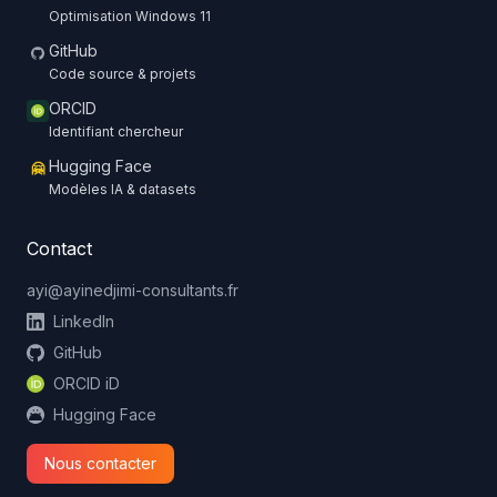
Optimisation Windows 11
GitHub
Code source & projets
ORCID
Identifiant chercheur
Hugging Face
🤗
Modèles IA & datasets
Contact
ayi@ayinedjimi-consultants.fr
LinkedIn
GitHub
ORCID iD
Hugging Face
Nous contacter