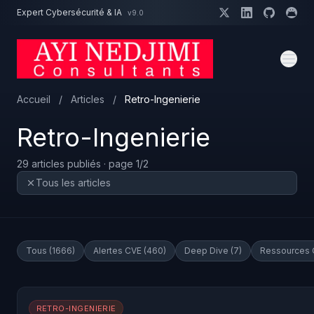
Aller au contenu principal
Expert Cybersécurité & IA
v9.0
Un projet cybersécurité ?
Devis
Expert dispo · Réponse 24h
Accueil
/
Articles
/
Retro-Ingenierie
Retro-Ingenierie
29 articles publiés · page 1/2
Tous les articles
Tous (1666)
Alertes CVE (460)
Deep Dive (7)
Ressources 
RETRO-INGENIERIE