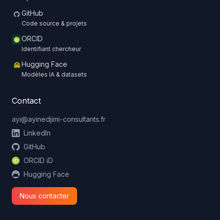
GitHub
Code source & projets
ORCID
Identifiant chercheur
Hugging Face
🤗
Modèles IA & datasets
Contact
ayi@ayinedjimi-consultants.fr
LinkedIn
GitHub
ORCID iD
Hugging Face
Nous contacter