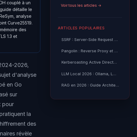
CDH couplé à un
Voir tous les articles →
uide détaille le
oReSym, analyse
int Curve25519.
ARTICLES POPULAIRES
a mémoire des
LS 1.3 et
SSRF : Server-Side Request Forgery — Exploitation Avancée
Pangolin : Reverse Proxy et Tunnel Self-Hosted — Guide
Kerberoasting Active Directory : Attaque et Défense 2026
 2024-2026,
LLM Local 2026 : Ollama, LM Studio ou vLLM — Quel Outil selon
sujet d'analyse
ppé en Go
RAG en 2026 : Guide Architecture, Vectorisation & Chunking
asé sur
t pour
ratiquent la
chiffrement des
naires révèle