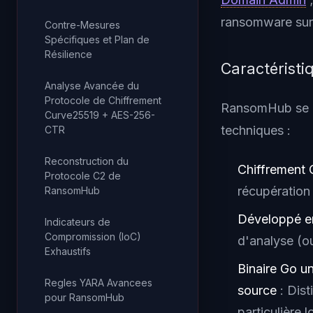
ransomware sur 
Contre-Mesures
Spécifiques et Plan de
Résilience
Caractéristi
Analyse Avancée du
Protocole de Chiffrement
RansomHub se di
Curve25519 + AES-256-
techniques :
CTR
Reconstruction du
Chiffrement
Protocole C2 de
récupération 
RansomHub
Développé en
Indicateurs de
Compromission (IoC)
d'analyse (ou
Exhaustifs
Binaire Go u
Regles YARA Avancees
source
: Dis
pour RansomHub
particulière l