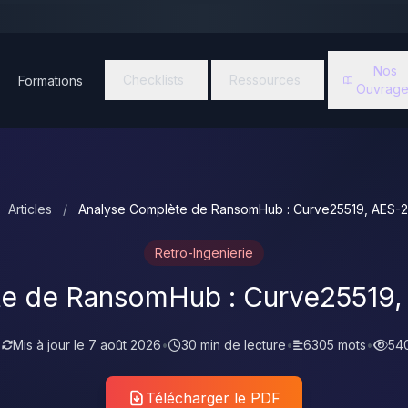
Nos
Checklists
Ressources
Formations
Ouvrage
Articles
/
Analyse Complète de RansomHub : Curve25519, AES-
Retro-Ingenierie
te de RansomHub : Curve25519,
•
Mis à jour le
7 août 2026
•
30 min de lecture
•
6305 mots
•
54
Télécharger le PDF