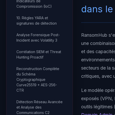
Indicateurs de
dans l
Compromission (IoC)
10. Règles YARA et
signatures de détection
RansomHub s'es
Analyse Forensique Post-
Incident avec Volatility 3
une combinaison
et des capacité
Corrélation SIEM et Threat
Hunting Proactif
environnements 
secteurs de la s
Reconstruction Complète
du Schéma
critiques, avec
Cryptographique
Curve25519 + AES-256-
Le modèle opérat
CTR
exposés (VPN,
Détection Réseau Avancée
outils légitimes 
et Analyse des
Communications C2
Domain Admin
;