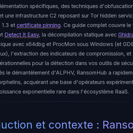
lémentation spécifiques, des techniques d'obfuscatio
 et une infrastructure C2 reposant sur Tor hidden servi
 1.3 et
certificate pinning
. Ce guide complet couvre le tr
et
Detect It Easy
, la décompilation statique avec
Ghidr
mique avec x64dbg et ProcMon sous Windows (et GDB
nux), l'extraction des indicateurs de compromission, et
rationnelles pour la détection dans vos outils de sécu
ès le démantèlement d'ALPHV, RansomHub a rapidemen
orphelins, acquérant une base d'opérateurs expériment
croissance exponentielle rare dans l'écosystème RaaS.
oduction et contexte : Ran