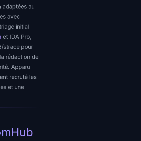
n adaptées au
ces avec
iage initial
a
et IDA Pro,
/strace pour
 la rédaction de
rité. Apparu
t recruté les
és et une
somHub