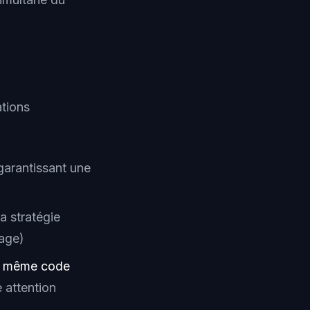
ations
arantissant une
a stratégie
gage)
le même code
 attention