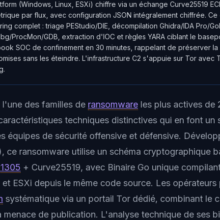
atform (Windows, Linux, ESXi) chiffre via un échange Curve25519 E
trique par flux, avec configuration JSON intégralement chiffrée. Ce g
ing complet : triage PEStudio/DIE, décompilation Ghidra/IDA Pro/G
g/ProcMon/GDB, extraction d'IOC et règles YARA ciblant le basepo
aybook SOC de confinement en 30 minutes, rappelant de préserver l
ises sans les éteindre. L'infrastructure C2 s'appuie sur Tor avec T
g.
l'une des familles de
ransomware
les plus actives de
aractéristiques techniques distinctives qui en font un 
les équipes de sécurité offensive et défensive. Dévelo
), ce ransomware utilise un schéma cryptographique b
y1305
+ Curve25519, avec Binaire Go unique compilan
et ESXi depuis le même code source. Les opérateurs p
n
systématique via un portail Tor dédié, combinant le 
 menace de publication. L'analyse technique de ses bi