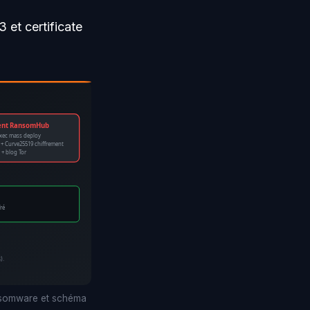
 et certificate
ent RansomHub
xec mass deploy
+ Curve25519 chiffrement
 + blog Tor
ré
).
ansomware et schéma