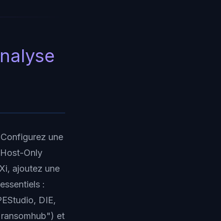
analyse
 Configurez une
 Host-Only
Xi, ajoutez une
ssentiels :
PEStudio, DIE,
"ransomhub") et