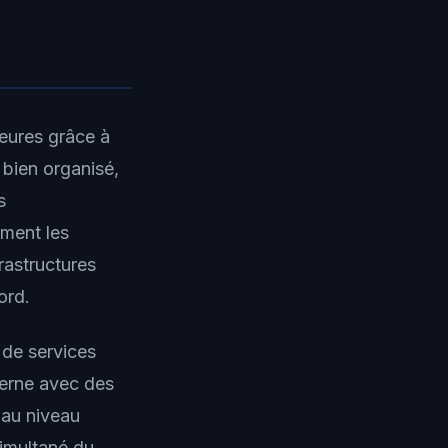
ures grâce à
bien organisé,
s
ement les
frastructures
ord.
 de services
terne avec des
'au niveau
simultané du