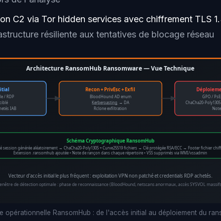
n C2 via Tor hidden services avec chiffrement TLS 1.3
rastructure résiliente aux tentatives de blocage réseau
Architecture RansomHub Ransomware — Vue Technique
itial
Recon + PrivEsc + Exfil
Déploiem
le / RDP
BloodHound AD enum
GPO / PsE
ciblé
Kerberoasting
→ DA
ChaCha20-Poly1305 
hetés IAB
Rclone exfiltration
Note
Schéma Cryptographique RansomHub
lé session générée aléatoirement → ChaCha20-Poly1305 + Curve25519 fichiers → Clé protégée RSA/ECC → Footer fichier chiff
Extension .ransomhub ajoutée • Note de rançon dans chaque répertoire • VSS supprimés via WMI/vssadmin
Vecteur d'accès initial le plus fréquent : exploitation VPN non patché et credentials RDP achetés.
enêtre de détection optimale : phase de reconnaissance (BloodHound, netscans anormaux, accès SYSVOL massifs
ure opérationnelle RansomHub : de l'accès initial au déploiement du r