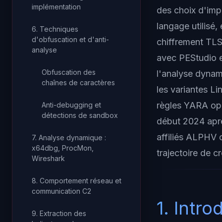
implémentation
des choix d'imp
langage utilisé,
6. Techniques
d'obfuscation et d'anti-
chiffrement TLS
analyse
avec PEStudio 
Obfuscation des
l'analyse dyna
chaînes de caractères
les variantes Li
règles YARA opé
Anti-debugging et
détections de sandbox
début 2024 apr
affiliés ALPHV 
7. Analyse dynamique :
x64dbg, ProcMon,
trajectoire de 
Wireshark
8. Comportement réseau et
communication C2
1. Intr
9. Extraction des