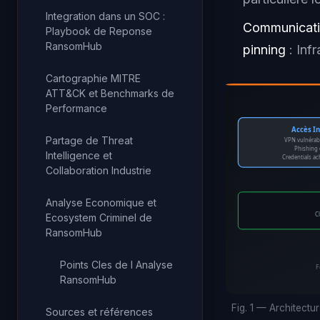
Integration dans un SOC :
Communicatio
Playbook de Reponse
RansomHub
pinning
: Inf
Cartographie MITRE
ATT&CK et Benchmarks de
Performance
Accès In
Partage de Threat
VPN vulnérab
Phishing 
Intelligence et
Credentials ac
Collaboration Industrie
Analyse Economique et
C
Ecosystem Criminel de
RansomHub
Points Cles de l Analyse
F
RansomHub
Fig. 1 — Architect
Sources et références