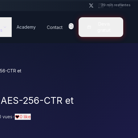
29 min restantes
Devis
Academy
Contact
s
gratuit
256-CTR et
 AES-256-CTR et
0 vues
•
0 like