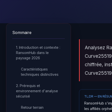
Sommaire
Analysez Ra
1. Introduction et contexte :
RansomHub dans le
Curve25519 
paysage 2026
chiffrée, in
Caractéristiques
Curve25519
techniques distinctives
2. Prérequis et
environnement d'analyse
sécurisé
TL;DR — EN RÉSU
RansomHub s'im
Retour terrain
les affiliés orp