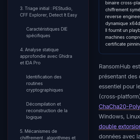
binaire cross-pl
3. Triage initial : PEStudio,
chiffrement symé
CFF Explorer, Detect It Easy
reverse engineer
dynamique x64db
Caractéristiques DIE
Il fournit un pl
spécifiques
machines comprom
certificate pinnin
4. Analyse statique
approfondie avec Ghidra
et IDA Pro
RansomHub est 
présentant des c
Identification des
routines
essentiel pour 
cryptographiques
(cross-platform
Décompilation et
ChaCha20-Pol
reconstruction de la
Windows, Linux 
logique
double extorsio
5. Mécanismes de
données avec la
chiffrement : algorithmes et