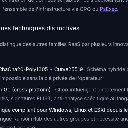
l'ensemble de l'infrastructure via GPO ou
PsExec
.
ques techniques distinctives
stingue des autres familles RaaS par plusieurs innov
 ChaCha20-Poly1305 + Curve25519
: Schéma hybride g
impossible sans la clé privée de l'opérateur
 Go (cross-platform)
: Choix influençant directement l
tils, signatures FLIRT, anti-analyse spécifique au lan
nique compilant pour Windows, Linux et ESXi depuis 
tingue RansomHub des autres groupes et nécessite une
ors de l'analyse