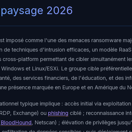
e paysage 2026
t imposé comme l'une des menaces ransomware maje
 de techniques d'intrusion efficaces, un modèle RaaS 
s cross-platform permettant de cibler simultanément le
Windows et Linux/ESXi. Le groupe cible préférentiell
anté, des services financiers, de l'éducation, et des in
 une présence marquée en Europe et en Amérique du N
ionnel typique implique : accès initial via exploitation
 RDP, Exchange) ou
phishing
ciblé ; reconnaissance in
(
BloodHound
, Netscan) ; élévation de privilèges jusqu
 exfiltration de données sensibles ; puis déploiement 