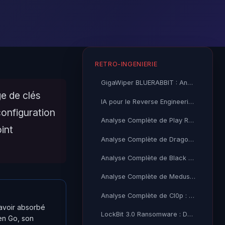
RETRO-INGENIERIE
GigaWiper BLUERABBIT : Analyse Technique Complète du Backdoor
e de clés
IA pour le Reverse Engineering et l'Analyse Malware 2026
onfiguration
Analyse Complète de Play Ransomware
int
Analyse Complète de DragonForce : ChaCha20-Poly1305, Fork
Analyse Complète de Black Basta
Analyse Complète de Medusa Ransomware : AES-256-CBC, RSA-2048
Analyse Complète de Cl0p : RC4, WMI VSS et Variantes ESXi
voir absorbé
LockBit 3.0 Ransomware : Décompilation et Analyse Technique
 en Go, son