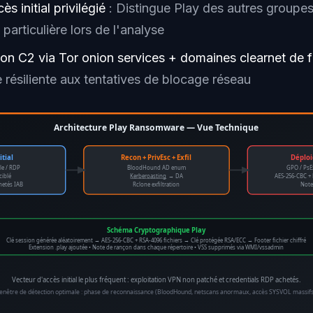
s initial privilégié
: Distingue Play des autres groupes
 particulière lors de l'analyse
n C2 via Tor onion services + domaines clearnet de f
e résiliente aux tentatives de blocage réseau
Architecture Play Ransomware — Vue Technique
itial
Recon + PrivEsc + Exfil
Déplo
le / RDP
BloodHound AD enum
GPO / PsE
ciblé
Kerberoasting
→ DA
AES-256-CBC + 
hetés IAB
Rclone exfiltration
Note
Schéma Cryptographique Play
Clé session générée aléatoirement → AES-256-CBC + RSA-4096 fichiers → Clé protégée RSA/ECC → Footer fichier chiffré
Extension .play ajoutée • Note de rançon dans chaque répertoire • VSS supprimés via WMI/vssadmin
Vecteur d'accès initial le plus fréquent : exploitation VPN non patché et credentials RDP achetés.
enêtre de détection optimale : phase de reconnaissance (BloodHound, netscans anormaux, accès SYSVOL massifs