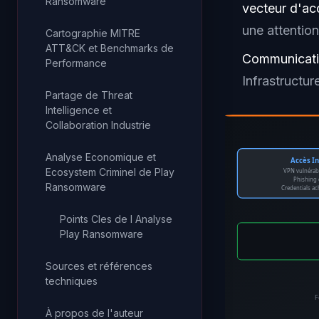
Ransomware
vecteur d'accè
une attention
Cartographie MITRE
ATT&CK et Benchmarks de
Communicatio
Performance
Infrastructur
Partage de Threat
Intelligence et
Collaboration Industrie
Analyse Economique et
Accès In
Ecosystem Criminel de Play
VPN vulnérab
Phishing 
Ransomware
Credentials ac
Points Cles de l Analyse
Play Ransomware
Sources et références
techniques
F
À propos de l'auteur