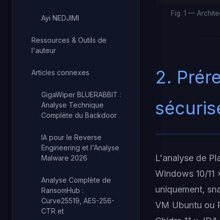
Fig. 1 — Archit
Ayi NEDJIMI
Ressources & Outils de
l'auteur
2. Prér
Articles connexes
GigaWiper BLUERABBIT :
sécuris
Analyse Technique
Complète du Backdoor
IA pour le Reverse
Engineering et l'Analyse
L'analyse de Pl
Malware 2026
Windows 10/11 
Analyse Complète de
uniquement, sna
RansomHub :
Curve25519, AES-256-
VM Ubuntu ou RE
CTR et