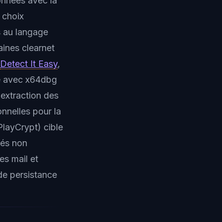
onnées avec la
 choix
s au langage
aines clearnet
Detect It Easy
,
e avec x64dbg
extraction des
nnelles pour la
layCrypt) cible
tés non
es mail et
de persistance