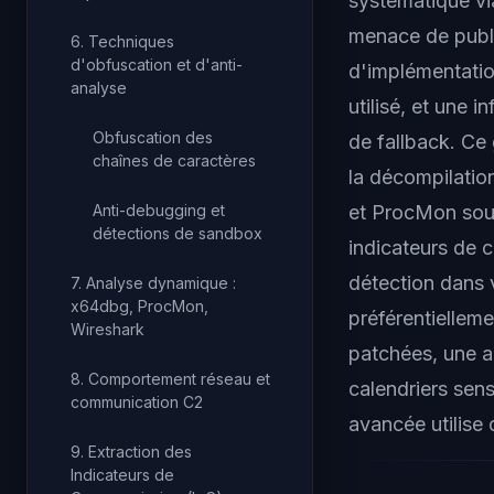
systématique vi
menace de publi
6. Techniques
d'obfuscation et d'anti-
d'implémentatio
analyse
utilisé, et une 
Obfuscation des
de fallback. Ce 
chaînes de caractères
la décompilatio
Anti-debugging et
et ProcMon sous
détections de sandbox
indicateurs de 
détection dans 
7. Analyse dynamique :
x64dbg, ProcMon,
préférentielleme
Wireshark
patchées, une a
8. Comportement réseau et
calendriers sen
communication C2
avancée utilise
9. Extraction des
Indicateurs de