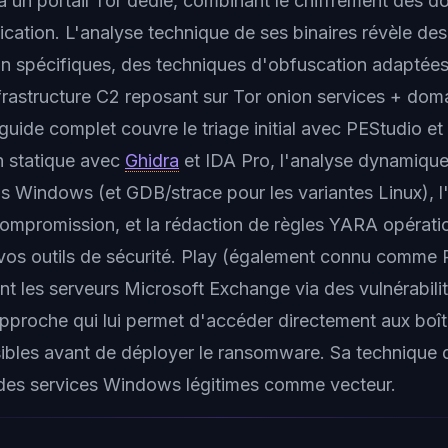
a un portail Tor dédié, combinant le chiffrement des d
cation. L'analyse technique de ses binaires révèle des
n spécifiques, des techniques d'obfuscation adaptée
infrastructure C2 reposant sur Tor onion services + dom
guide complet couvre le triage initial avec PEStudio et
n statique avec
Ghidra
et IDA Pro, l'analyse dynamiqu
 Windows (et GDB/strace pour les variantes Linux), l'
compromission, et la rédaction de règles YARA opératio
vos outils de sécurité. Play (également connu comme P
nt les serveurs Microsoft Exchange via des vulnérabili
pproche qui lui permet d'accéder directement aux boît
sibles avant de déployer le ransomware. Sa technique 
 des services Windows légitimes comme vecteur.