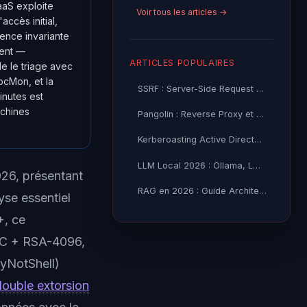
aaS exploite
Voir tous les articles →
ccès initial,
uence invariante
rent —
ARTICLES POPULAIRES
e le triage avec
ocMon, et la
SSRF : Server-Side Request Forgery — Exploitation Avancée
inutes est
achines
Pangolin : Reverse Proxy et Tunnel Self-Hosted — Guide
Kerberoasting Active Directory : Attaque et Défense 2026
LLM Local 2026 : Ollama, LM Studio ou vLLM — Quel Outil selon
026, présentant
RAG en 2026 : Guide Architecture, Vectorisation & Chunking
yse essentiel
+, ce
C + RSA-4096,
yNotShell)
double extorsion