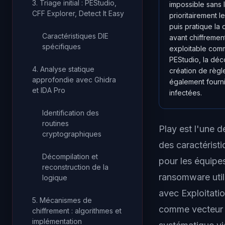
3. Triage initial : PEStudio,
impossible sans
CFF Explorer, Detect It Easy
prioritairement 
puis pratique la
Caractéristiques DIE
avant chiffreme
spécifiques
exploitable comm
PEStudio, la déc
4. Analyse statique
création de règ
approfondie avec Ghidra
également fourni
et IDA Pro
infectées.
Identification des
routines
Play est l'une d
cryptographiques
des caractéristi
Décompilation et
pour les équipe
reconstruction de la
ransomware uti
logique
avec Exploitati
5. Mécanismes de
comme vecteur d'
chiffrement : algorithmes et
implémentation