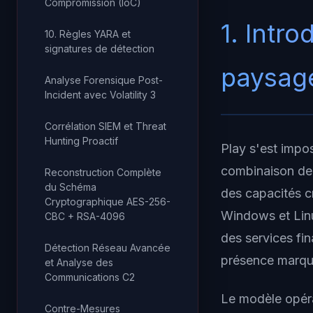
Compromission (IoC)
1. Intro
10. Règles YARA et
signatures de détection
paysag
Analyse Forensique Post-
Incident avec Volatility 3
Corrélation SIEM et Threat
Hunting Proactif
Play s'est imp
combinaison de 
Reconstruction Complète
du Schéma
des capacités c
Cryptographique AES-256-
Windows et Linu
CBC + RSA-4096
des services fin
Détection Réseau Avancée
présence marqu
et Analyse des
Communications C2
Le modèle opérat
Contre-Mesures