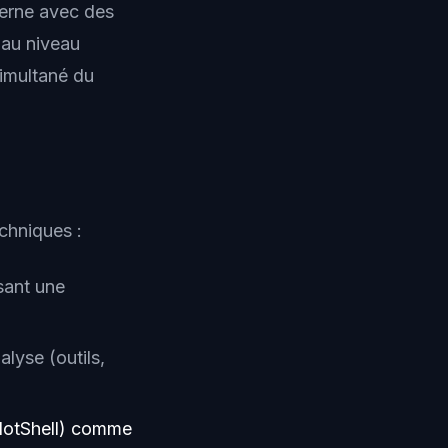
terne avec des
'au niveau
simultané du
echniques :
sant une
alyse (outils,
yNotShell) comme