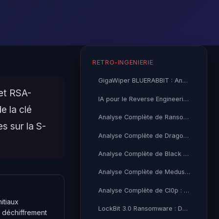
RETRO-INGENIERIE
GigaWiper BLUERABBIT : Analyse Technique Complète du Backdoor
et RSA-
IA pour le Reverse Engineering et l'Analyse Malware 2026
e la clé
Analyse Complète de RansomHub : Curve25519, AES-256-CTR et
s sur la S-
Analyse Complète de DragonForce : ChaCha20-Poly1305, Fork
Analyse Complète de Black Basta
Analyse Complète de Medusa Ransomware : AES-256-CBC, RSA-2048
Analyse Complète de Cl0p : RC4, WMI VSS et Variantes ESXi
itiaux
LockBit 3.0 Ransomware : Décompilation et Analyse Technique
 déchiffrement