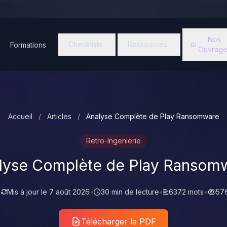
Nos
Checklists
Ressources
Formations
Ouvrage
Accueil
/
Articles
/
Analyse Complète de Play Ransomware
Retro-Ingenierie
lyse Complète de Play Ransom
•
Mis à jour le
7 août 2026
•
30 min de lecture
•
6372 mots
•
57
Télécharger le PDF