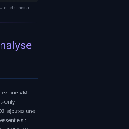
omware et schéma
analyse
gurez une VM
t-Only
Xi, ajoutez une
ssentiels :