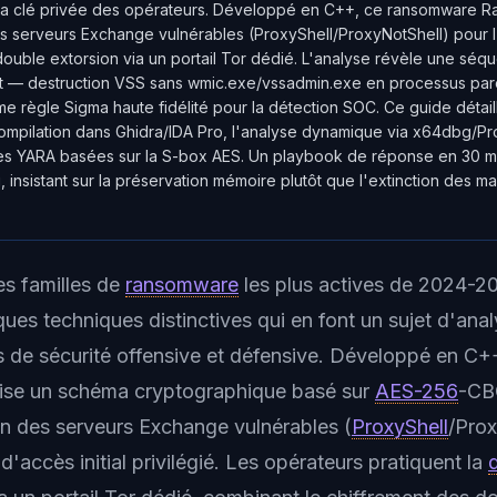
 la clé privée des opérateurs. Développé en C++, ce ransomware R
les serveurs Exchange vulnérables (ProxyShell/ProxyNotShell) pour l'a
 double extorsion via un portail Tor dédié. L'analyse révèle une séq
nt — destruction VSS sans wmic.exe/vssadmin.exe en processus pa
e règle Sigma haute fidélité pour la détection SOC. Ce guide détaill
ompilation dans Ghidra/IDA Pro, l'analyse dynamique via x64dbg/Pr
les YARA basées sur la S-box AES. Un playbook de réponse en 30 m
, insistant sur la préservation mémoire plutôt que l'extinction des m
es familles de
ransomware
les plus actives de 2024-2
ques techniques distinctives qui en font un sujet d'anal
s de sécurité offensive et défensive. Développé en C+
lise un schéma cryptographique basé sur
AES-256
-CB
on des serveurs Exchange vulnérables (
ProxyShell
/Prox
accès initial privilégié. Les opérateurs pratiquent la