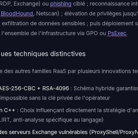
 RDP, Exchange) ou
phishing
ciblé ; reconnaissance in
(
BloodHound
, Netscan) ; élévation de privilèges jusqu
 exfiltration de données sensibles ; puis déploiement 
l'ensemble de l'infrastructure via GPO ou
PsExec
.
ques techniques distinctives
e des autres familles RaaS par plusieurs innovations t
 AES-256-CBC + RSA-4096
: Schéma hybride garantis
impossible sans la clé privée de l'opérateur
en C++
: Choix influençant directement la stratégie d'an
LIRT, anti-analyse spécifique au langage)
 des serveurs Exchange vulnérables (ProxyShell/Prox