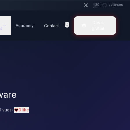
29 min restantes
Devis
Academy
Contact
s
gratuit
ware
6 vues
•
0 like