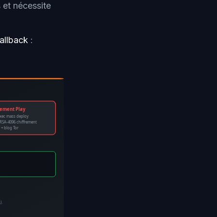
 et nécessite
allback
:
iement Play
xec mass deploy
RSA-4096 chiffrement
 + blog Tor
).