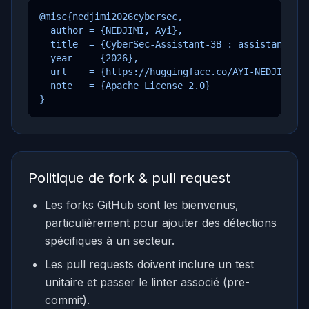
@misc{nedjimi2026cybersec,

  author = {NEDJIMI, Ayi},

  title  = {CyberSec-Assistant-3B : assistant cyb
  year   = {2026},

  url    = {https://huggingface.co/AYI-NEDJIMI/Cy
  note   = {Apache License 2.0}

}
Politique de fork & pull request
Les forks GitHub sont les bienvenus,
particulièrement pour ajouter des détections
spécifiques à un secteur.
Les pull requests doivent inclure un test
unitaire et passer le linter associé (pre-
commit).