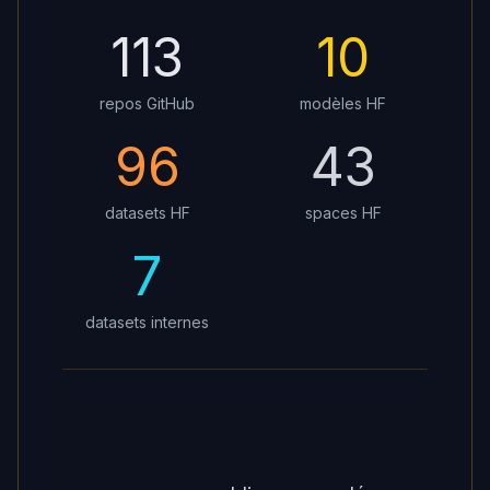
113
10
repos GitHub
modèles HF
96
43
datasets HF
spaces HF
7
datasets internes
269