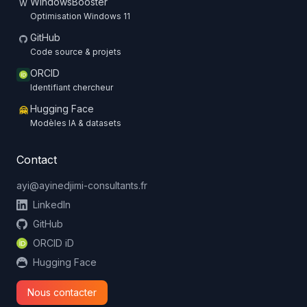
WindowsBooster
W
Optimisation Windows 11
GitHub
Code source & projets
ORCID
Identifiant chercheur
Hugging Face
🤗
Modèles IA & datasets
Contact
ayi@ayinedjimi-consultants.fr
LinkedIn
GitHub
ORCID iD
Hugging Face
Nous contacter