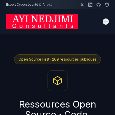
Aller au contenu principal
Expert Cybersécurité & IA
v9.0
Un projet cybersécurité ?
Devis
Expert dispo · Réponse 24h
Open Source First · 269 ressources publiques
Ressources Open
Source · Code,