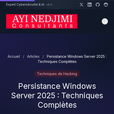
Aller au contenu principal
Expert Cybersécurité & IA
v9.0
Un projet cybersécurité ?
Devis
Expert dispo · Réponse 24h
Accueil
/
Articles
/
Persistance Windows Server 2025 :
Techniques Complètes
Techniques de Hacking
Persistance Windows
Server 2025 : Techniques
Complètes