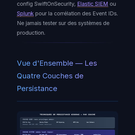
config SwiftOnSecurity,
Elastic SIEM
ou
Splunk
pour la corrélation des Event IDs.
Ne jamais tester sur des systèmes de
production.
Vue d'Ensemble — Les
Quatre Couches de
Persistance
TECHNIQUES DE PERSISTANCE WINDOWS — PAR COUCHE
COUCHE USER (sans privilèges admin)
HKCU Run Keys
Startup Folder
COM Hijacking
BITS Jobs
User Schtasks
Détection: EID 4698, 4688 | Impact: faible-moyen
COUCHE SYSTEM (admin local requis)
HKLM Run Keys
Services (SC)
WMI Subscriptions
Winlogon / IFEO
AppInit_DLLs