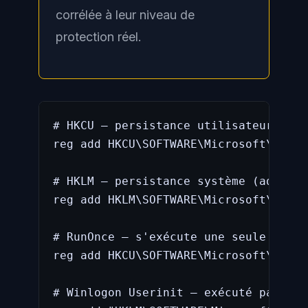
corrélée à leur niveau de
protection réel.
# HKCU — persistance utilisateur (san
reg add HKCU\SOFTWARE\Microsoft\Windo
# HKLM — persistance système (admin r
reg add HKLM\SOFTWARE\Microsoft\Windo
# RunOnce — s'exécute une seule fois 
reg add HKCU\SOFTWARE\Microsoft\Windo
# Winlogon Userinit — exécuté par win