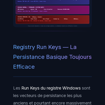
Détection: EID 7045, 4697 | Sysmon EID 20-21 | Impact: élevé
COUCHE KERNEL / FIRMWARE (SYSTEM/UEFI)
UEFI Implants
Bootkit / MBR
Driver Malveillant
BlackLotus CVE-2022-21894
Détection: Secure Boot logs, TPM attestation | Impact: critique
COUCHE DOMAINE (DA /
DCSync
requis)
AdminSDHolder
Golden Ticket
Silver Ticket
Skeleton Key
DCShadow
SIDHistory
Détection: EID 4670, 5136, 4742 | Defender for Identity | Impact: total
Chaque couche nécessite un niveau de privilège supérieur — la détection devient plus difficile en montant
Registry Run Keys — La
Persistance Basique Toujours
Efficace
Les
Run Keys du registre Windows
sont
les vecteurs de persistance les plus
anciens et pourtant encore massivement