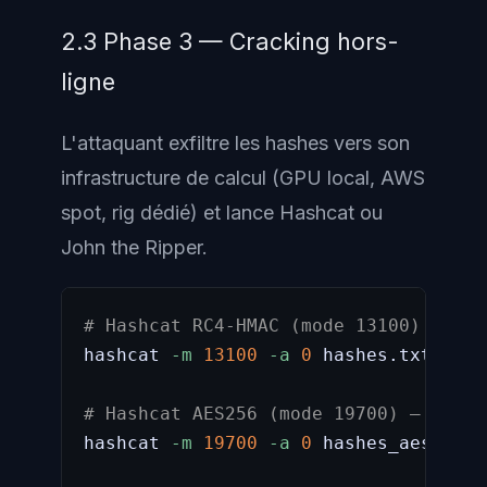
2.3 Phase 3 — Cracking hors-
ligne
L'attaquant exfiltre les hashes vers son
infrastructure de calcul (GPU local, AWS
spot, rig dédié) et lance Hashcat ou
John the Ripper.
# Hashcat RC4-HMAC (mode 13100) — trè
hashcat 
-m
13100
-a
0
 hashes.txt rock
# Hashcat AES256 (mode 19700) — plus 
hashcat 
-m
19700
-a
0
 hashes_aes.txt 