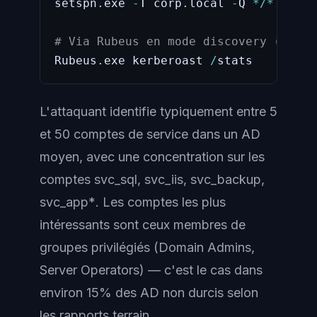
setspn
.
exe 
-
T corp
.
local 
-
Q 
*
/
*
# Via Rubeus en mode discovery (plus 
Rubeus
.
exe kerberoast 
/
stats
L'attaquant identifie typiquement entre 5
et 50 comptes de service dans un AD
moyen, avec une concentration sur les
comptes
svc_sql
,
svc_iis
,
svc_backup
,
svc_app*
. Les comptes les plus
intéressants sont ceux membres de
groupes privilégiés (Domain Admins,
Server Operators) — c'est le cas dans
environ 15% des AD non durcis selon
les rapports terrain.