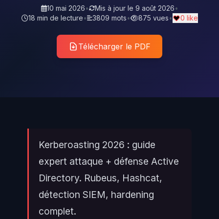
10 mai 2026
•
Mis à jour le
9 août 2026
•
18 min de lecture
•
3809 mots
•
875 vues
•
0 like
Télécharger le PDF
Kerberoasting 2026 : guide
expert attaque + défense Active
Directory. Rubeus, Hashcat,
détection SIEM, hardening
complet.