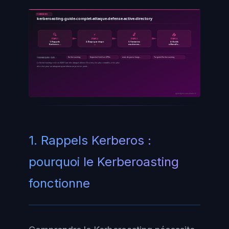
FORENSICS
kerberoasting-guide-complet-attaque-defense-active-directory
🔍
⚡
🔓
📤
ÉTAPE 1
ÉTAPE 2
ÉTAPE 3
ÉTAPE 4
1. Rappels
2. Étape par étape
3. Variantes
4. Outils
Kerberos …
…
modernes…
offensifs…
Kerberoasting
Impacket GetUserSPNs
mots de passe longs…
Targeted Kerberoasting
TECHNIQUES CLÉS :
Le Kerberoasting reste en 2026 l'une des attaques Active Directory les plus rentables et les plus
discrètes pour un attaquant ayant obtenu un premier point…
ayinedjimi-consultants.fr
1. Rappels Kerberos :
pourquoi le Kerberoasting
fonctionne