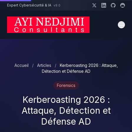
Aller au contenu principal
Expert Cybersécurité & IA
v9.0
Un projet cybersécurité ?
Devis
Expert dispo · Réponse 24h
Accueil
/
Articles
/
Kerberoasting 2026 : Attaque,
Détection et Défense AD
Forensics
Kerberoasting 2026 :
Attaque, Détection et
Défense AD