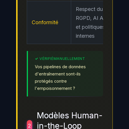
Respect du
RGPD, AI Act
Conformité
Ele
et politiques
internes
Vos pipelines de données
d'entraînement sont-ils
protégés contre
l'empoisonnement ?
Modèles Human-
in-the-Loop
2