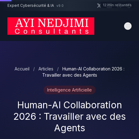
Aller au contenu principal
12 min restantes
Expert Cybersécurité & IA
v9.0
Un projet cybersécurité ?
Devis
Expert dispo · Réponse 24h
Accueil
/
Articles
/
Human-AI Collaboration 2026 :
Travailler avec des Agents
Intelligence Artificielle
Human-AI Collaboration
2026 : Travailler avec des
Agents