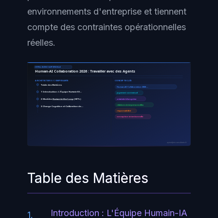
environnements d'entreprise et tiennent
compte des contraintes opérationnelles
réelles.
INTELLIGENCE ARTIFICIELLE
Human-AI Collaboration 2026 : Travailler avec des Agents
ARCHITECTURE / COMPOSANTS
CONCEPTS CLÉS
Table des Matières
Human-AI Collaboration 2026 …
1 Introduction : L'Équipe Humain-IA…
jugement contextuel
2 Modèles
Human-in-the-Loop
(HITL)
créativité disruptive
relations interpersonnelles
3 Charge Cognitive et Calibration de…
responsabilité
conception intentionnelle
ayinedjimi-consultants.fr
Table des Matières
Introduction : L'Équipe Humain-IA
1.