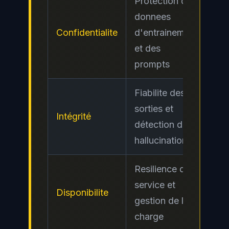
Protection des
donnees
Confidentialite
d'entrainement
Ele
et des
prompts
Fiabilite des
sorties et
Intégrité
Cri
détection des
hallucinations
Resilience du
service et
Disponibilite
Mo
gestion de la
charge