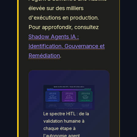
élevée sur des milliers
d'exécutions en production.
Pour approfondir, consultez
Shadow Agents IA :
Identification, Gouvernance et
Remédiation
.
Spectre des Modeles HITL - Human-AI Collaboration
Controle humain total
Autonomie agent totale
Human-IN-the-Loop
Human-ON-the-Loop
Human-OUT-of-the-Loop
Validation a chaque étape
Alertes sur actions critiques
Autonomie complete supervisee
Cas d'usage :
Cas d'usage :
Cas d'usage :
Juridique, Medical, Finance
Support client avance
Rappels automatiques
Decisions irreversibles
Agents de vente CRM
Rapports standard
Environnements reglementes
Workflows RH / Achats
Monitoring infra
Controle max / Vitesse min
Equilibre controle / efficacite
Vitesse max / Risque encadre
Criteres de choix du modele HITL
Irreversibilite de l'action
Maturite et fiabilite de l'agent
Volume et latence exiges
Impact metier / regulatoire
Historique d'incidents
Disponibilite superviseurs
Fig. 3 - Spectre des modeles HITL : choisir le bon niveau d'autonomie selon le contexte
Le spectre HITL : de la
validation humaine à
chaque étape à
l'autonomie agent