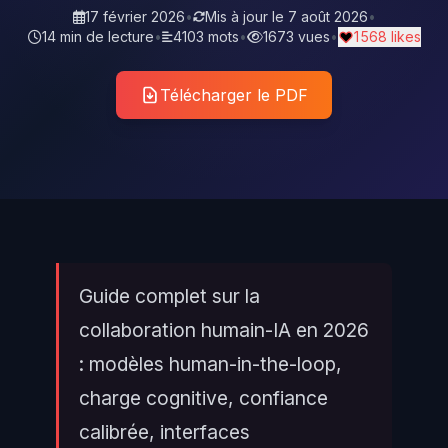
17 février 2026
•
Mis à jour le
7 août 2026
•
14 min de lecture
•
4103 mots
•
1673 vues
•
1 568 likes
Télécharger le PDF
Guide complet sur la
collaboration humain-IA en 2026
: modèles human-in-the-loop,
charge cognitive, confiance
calibrée, interfaces