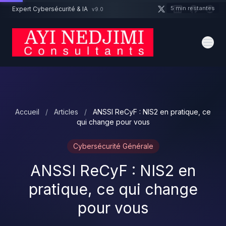
Aller au contenu principal
5 min restantes
Expert Cybersécurité & IA
v9.0
Un projet cybersécurité ?
Devis
Expert dispo · Réponse 24h
Accueil
/
Articles
/
ANSSI ReCyF : NIS2 en pratique, ce
qui change pour vous
Cybersécurité Générale
ANSSI ReCyF : NIS2 en
pratique, ce qui change
pour vous