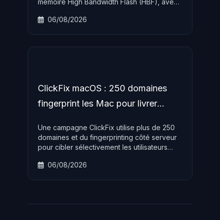
mémoire High Bandwidth Flash (HBF), avec
des capacités jusqu'à 512 Go et des débits
06/08/2026
de 0,4 à 3,0 To/s pour résoudre les goulots
d'étranglement des workloads IA.
ClickFix macOS : 250 domaines
fingerprint les Mac pour livrer
AMOS
Une campagne ClickFix utilise plus de 250
domaines et du fingerprinting côté serveur
pour cibler sélectivement les utilisateurs
macOS avec les infostealers AMOS et
06/08/2026
MacSync, en rendant la détection
automatisée quasiment impossible.