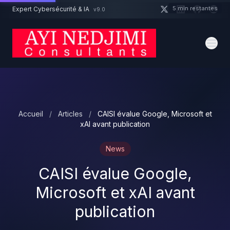
Aller au contenu principal
5 min restantes
Expert Cybersécurité & IA
v9.0
Un projet cybersécurité ?
Devis
Expert dispo · Réponse 24h
Accueil
/
Articles
/
CAISI évalue Google, Microsoft et
xAI avant publication
News
CAISI évalue Google,
Microsoft et xAI avant
publication