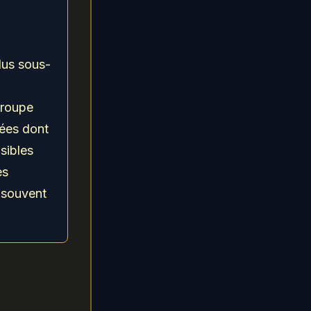
lus sous-
groupe
sées dont
sibles
es
t souvent