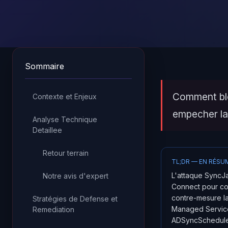
Sommaire
Comment blo
Contexte et Enjeux
empecher la
Analyse Technique
Detaillee
Retour terrain
TL;DR — EN RÉSU
L'attaque SyncJa
Notre avis d'expert
Connect pour co
contre-mesure l
Stratégies de Defense et
Managed Service
Remediation
ADSyncSchedule