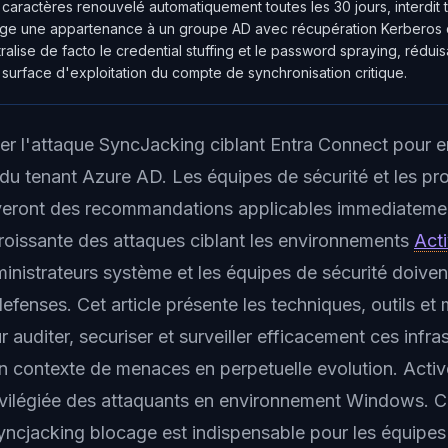
 caractères renouvelé automatiquement toutes les 30 jours, interdit
xige une appartenance à un groupe AD avec récupération Kerberos 
ralise de facto le credential stuffing et le password spraying, réduis
 surface d'exploitation du compte de synchronisation critique.
r l'attaque SyncJacking ciblant Entra Connect pour 
u tenant Azure AD. Les équipes de sécurité et les pr
veront des recommandations applicables immediatemen
croissante des attaques ciblant les environnements
Acti
dministrateurs système et les équipes de sécurité doiv
defenses. Cet article présente les techniques, outils e
 auditer, securiser et surveiller efficacement ces infra
un contexte de menaces en perpetuelle evolution. Activ
privilégiée des attaquants en environnement Windows.
yncjacking blocage est indispensable pour les équipes