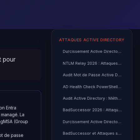
ATTAQUES ACTIVE DIRECTORY
Durcissement Active Directory 2026 : Checklist ANSSI et
t pour
NTLM Relay 2026 : Attaques, Outils et Contre-Mesures Active
Audit Mot de Passe Active Directory 2026 : Guide Complet
AD Health Check PowerShell 2026 : Guide Complet
Audit Active Directory : Méthode Complète et Outils Experts 2026
on Entra
BadSuccessor 2026 : Attaque Entra ID et AD DS Hybride
 managé. La
n gMSA (Group
Durcissement Active Directory 2026 : Guide Complet ANSSI et
BadSuccessor et Attaques sur Entra ID 2026 : Vecteurs et Défenses
t de passe