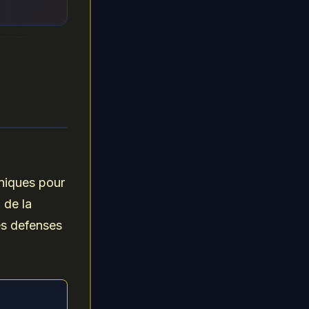
hniques pour
 de la
es defenses