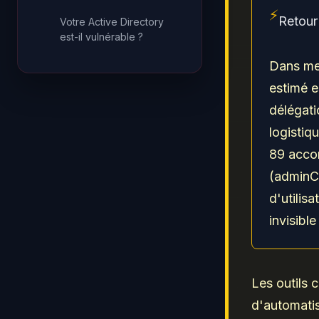
⚡
Retour 
Votre Active Directory
est-il vulnérable ?
Dans mes
estimé e
délégati
logistiq
89 accor
(adminC
d'utilis
invisibl
Les outils
d'automatis