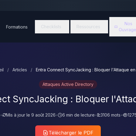
Nos
Checklists
Ressources
Formations
Ouvrage
il
/
Articles
/
Entra Connect SyncJacking : Bloquer l'Attaque e
Attaques Active Directory
ct SyncJacking : Bloquer l'Att
•
Mis à jour le
9 août 2026
•
6 min de lecture
•
3106 mots
•
127
Télécharger le PDF