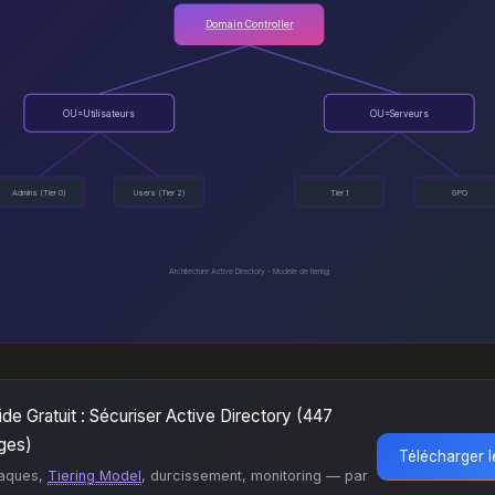
Domain Controller
OU=Utilisateurs
OU=Serveurs
Admins (Tier 0)
Users (Tier 2)
Tier 1
GPO
Architecture Active Directory - Modele de tiering
ide Gratuit : Sécuriser Active Directory (447
ges)
Télécharger 
taques,
Tiering Model
, durcissement, monitoring — par