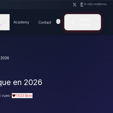
6 min restantes
Devis
Academy
Contact
s
gratuit
n 2026
aque en 2026
5 vues
•
1 633 likes