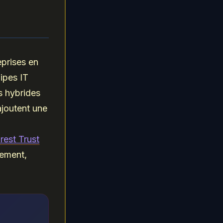
eprises en
ipes IT
s hybrides
joutent une
rest Trust
dement,