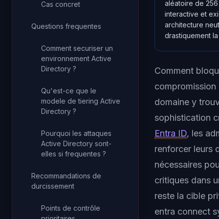
aléatoire de 256
Cas concret
interactive et e
architecture neut
Questions frequentes
drastiquement la
Comment securiser un
environnement Active
Directory ?
Comment bloque
compromission d
Qu'est-ce que le
modele de tiering Active
domaine y trou
Directory ?
sophistication 
Entra ID
, les a
Pourquoi les attaques
Active Directory sont-
renforcer leurs 
elles si frequentes ?
nécessaires pour
Recommandations de
critiques dans 
durcissement
reste la cible 
Points de contrôle
entra connect s
prioritaires