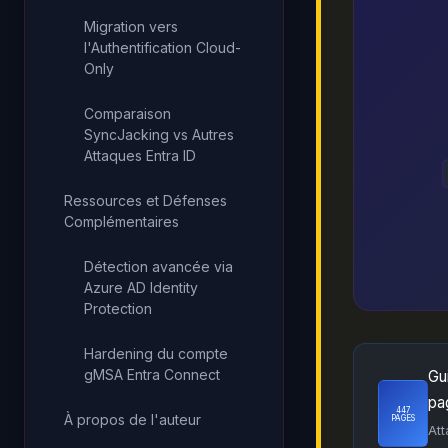
Migration vers
l'Authentification Cloud-
Only
Comparaison
SyncJacking vs Autres
Attaques Entra ID
Ressources et Défenses
Complémentaires
Détection avancée via
Azure AD Identity
Protection
Hardening du compte
gMSA Entra Connect
Gu
pa
447
À propos de l'auteur
PAGES
At