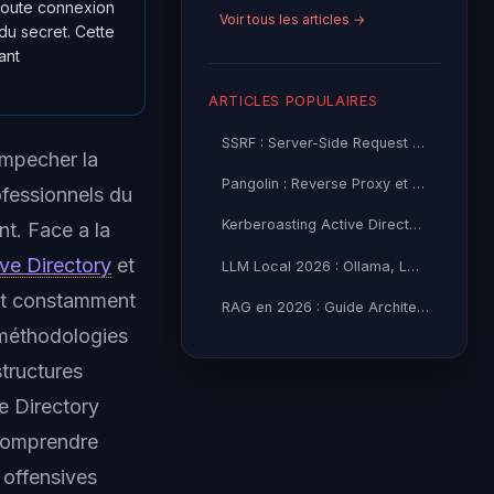
 toute connexion
Voir tous les articles →
du secret. Cette
ant
ARTICLES POPULAIRES
SSRF : Server-Side Request Forgery — Exploitation Avancée
empecher la
Pangolin : Reverse Proxy et Tunnel Self-Hosted — Guide
ofessionnels du
Kerberoasting Active Directory : Attaque et Défense 2026
t. Face a la
ve Directory
et
LLM Local 2026 : Ollama, LM Studio ou vLLM — Quel Outil selon
ent constamment
RAG en 2026 : Guide Architecture, Vectorisation & Chunking
t méthodologies
structures
e Directory
 Comprendre
 offensives