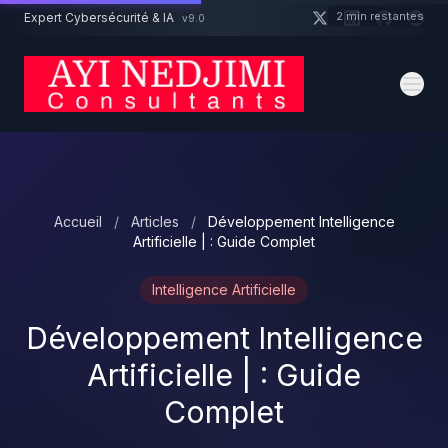
Aller au contenu principal
2 min restantes
Expert Cybersécurité & IA
v9.0
Un projet cybersécurité ?
Devis
Expert dispo · Réponse 24h
Accueil
/
Articles
/
Développement Intelligence
Artificielle | : Guide Complet
Intelligence Artificielle
Développement Intelligence
Artificielle | : Guide
Complet