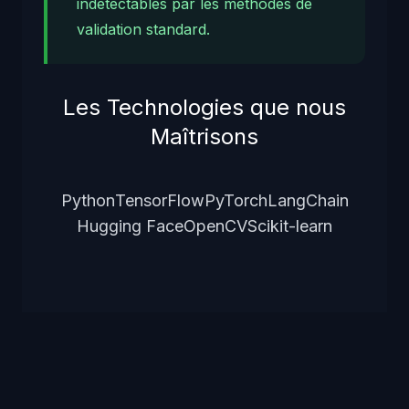
indétectables par les méthodes de
validation standard.
Les Technologies que nous
Maîtrisons
Python
TensorFlow
PyTorch
LangChain
Hugging Face
OpenCV
Scikit-learn