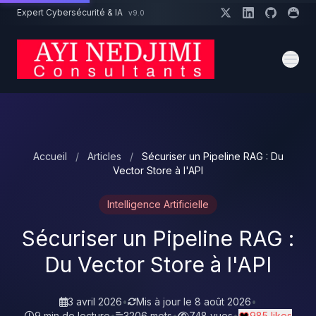
Aller au contenu principal
Expert Cybersécurité & IA
v9.0
Un projet cybersécurité ?
Devis
Expert dispo · Réponse 24h
Accueil
/
Articles
/
Sécuriser un Pipeline RAG : Du
Vector Store à l'API
Intelligence Artificielle
Sécuriser un Pipeline RAG :
Du Vector Store à l'API
3 avril 2026
•
Mis à jour le
8 août 2026
•
9 min de lecture
•
3206 mots
•
748 vues
•
985 likes