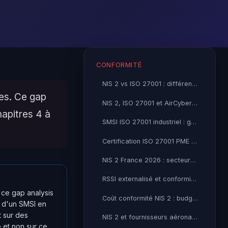
CONFORMITÉ
NIS 2 vs ISO 27001 : différences et complémentarités
res. Ce gap
NIS 2, ISO 27001 et AirCyber : quelle démarche PME 2026
hapitres 4 à
SMSI ISO 27001 industriel : guide de mise en œuvre 2026
Certification ISO 27001 PME : coût, durée et ROI 2026
NIS 2 France 2026 : secteurs et entreprises concernés
RSSI externalisé et conformité NIS 2 : l'accompagnement clé en main
 ce gap analysis
Coût conformité NIS 2 : budget réaliste pour une PME 2026
x d'un SMSI en
t sur des
NIS 2 et fournisseurs aéronautiques : obligations 2026
 et non sur ce