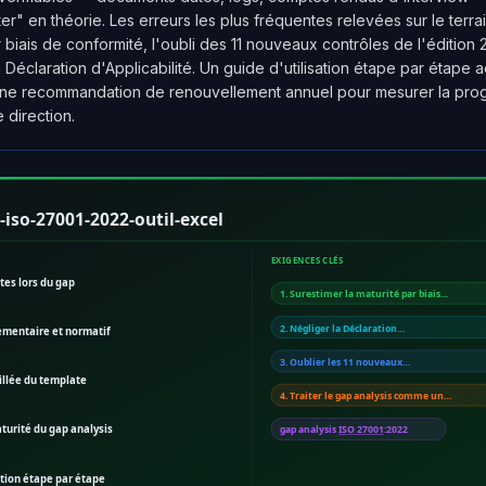
ter" en théorie. Les erreurs les plus fréquentes relevées sur le terrai
 biais de conformité, l'oubli des 11 nouveaux contrôles de l'édition 
 Déclaration d'Applicabilité. Un guide d'utilisation étape par étape
une recommandation de renouvellement annuel pour mesurer la prog
direction.
-iso-27001-2022-outil-excel
EXIGENCES CLÉS
tes lors du gap
1. Surestimer la maturité par biais…
2. Négliger la Déclaration…
ementaire et normatif
3. Oublier les 11 nouveaux…
illée du template
4. Traiter le gap analysis comme un…
urité du gap analysis
gap analysis
ISO 27001
:2022
ation étape par étape