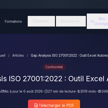
Nos
Checklists
Ressources
Formations
Ouvrage
ueil
/
Articles
/
Gap Analysis ISO 27001:2022 : Outil Excel Automa
Conformité
is ISO 27001:2022 : Outil Excel
•
Mis à jour le
6 août 2026
•
27 min de lecture
•
3519 mots
•
349
Télécharger le PDF