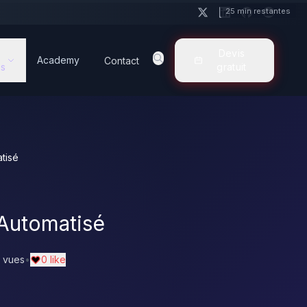
25 min restantes
Devis
Academy
Contact
s
gratuit
tisé
 Automatisé
 vues
•
0 like