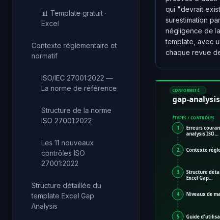
qui "devrait exis
📊 Template gratuit ·
surestimation par
Excel
négligence de la
template, avec 
Contexte réglementaire et
chaque revue de 
normatif
ISO/IEC 27001:2022 —
La norme de référence
CONFORMITÉ
gap-analysis
Structure de la norme
ÉTAPES / CONTRÔLES
ISO 27001:2022
1
Erreurs couran
analysis ISO…
Les 11 nouveaux
2
Contexte régl
contrôles ISO
27001:2022
3
Structure déta
Excel Gap…
Structure détaillée du
4
Niveaux de mat
template Excel Gap
Analysis
5
Guide d'utilis