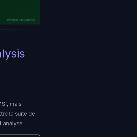
ayinedjimi-consultants.fr
lysis
MSI, mais
re la suite de
d'analyse.