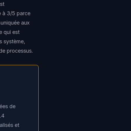
st
e à 3/5 parce
mmuniquée aux
e qui est
s système,
 de processus.
ées de
.4
alisés et