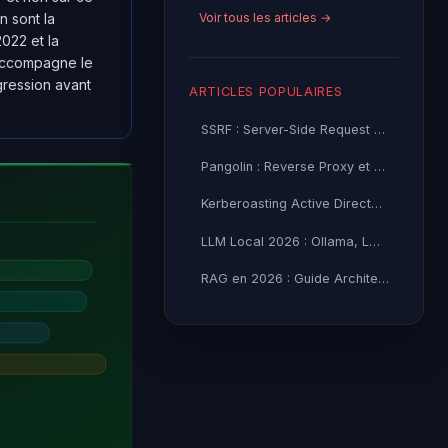
Voir tous les articles →
n sont la
2022 et la
 accompagne le
ression avant
ARTICLES POPULAIRES
SSRF : Server-Side Request Forgery — Exploitation Avancée
Pangolin : Reverse Proxy et Tunnel Self-Hosted — Guide
Kerberoasting Active Directory : Attaque et Défense 2026
LLM Local 2026 : Ollama, LM Studio ou vLLM — Quel Outil selon
RAG en 2026 : Guide Architecture, Vectorisation & Chunking