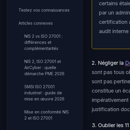
certains éta
Testez vos connaissances
par un admin
certification
Articles connexes
audit interne
NIS 2 vs ISO 27001 :
différences et
complémentarités
NIS 2, ISO 27001 et
2. Négliger la
Dé
AirCyber : quelle
sont pas tous ob
démarche PME 2026
sont pas pertine
SMSI ISO 27001
constitue un éca
industriel : guide de
mise en œuvre 2026
impérativement 
justification d
Mise en conformité NIS
2 et ISO 27001
3. Oublier les 1