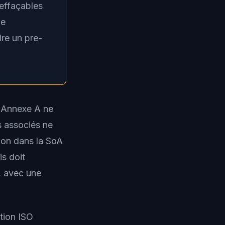
effaçables
de
ire un pre-
l'Annexe A ne
s associés ne
sion dans la SoA
is doit
, avec une
tion ISO