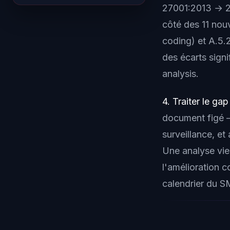
27001:2013 → 20
côté des 11 nou
coding) et A.5.
des écarts signi
analysis.
4. Traiter le ga
document figé —
surveillance, et
Une analyse viei
l'amélioration c
calendrier du S