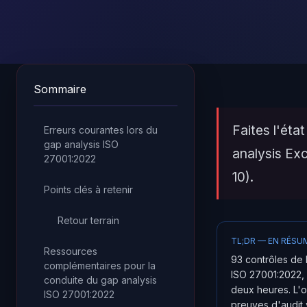
Sommaire
Faites l'éta
Erreurs courantes lors du
gap analysis ISO
analysis Exc
27001:2022
10).
Points clés à retenir
Retour terrain
TL;DR — EN RÉSU
Ressources
93 contrôles de 
complémentaires pour la
ISO 27001:2022, 
conduite du gap analysis
deux heures. L'o
ISO 27001:2022
preuves d'audit 