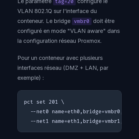
Le paramètre
configure le
tag=20
VLAN 802.1Q sur l'interface du
conteneur. Le bridge
doit être
vmbr0
configuré en mode "VLAN aware" dans
la configuration réseau Proxmox.
Pour un conteneur avec plusieurs
interfaces réseau (DMZ + LAN, par
exemple) :
pct set 201 \

  --net0 name=eth0,bridge=vmbr0,ip=19
  --net1 name=eth1,bridge=vmbr1,ip=10