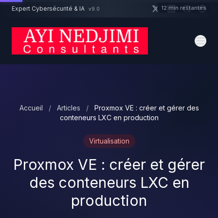
Aller au contenu principal
12 min restantes
Expert Cybersécurité & IA
v9.0
Un projet cybersécurité ?
Devis
Expert dispo · Réponse 24h
Accueil
/
Articles
/
Proxmox VE : créer et gérer des
conteneurs LXC en production
Virtualisation
Proxmox VE : créer et gérer
des conteneurs LXC en
production