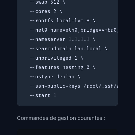
  --swap 512 \

  --cores 2 \

  --rootfs local-lvm:8 \

  --net0 name=eth0,bridge=vmbr0,ip=19
  --nameserver 1.1.1.1 \

  --searchdomain lan.local \

  --unprivileged 1 \

  --features nesting=0 \

  --ostype debian \

  --ssh-public-keys /root/.ssh/author
  --start 1
Commandes de gestion courantes :