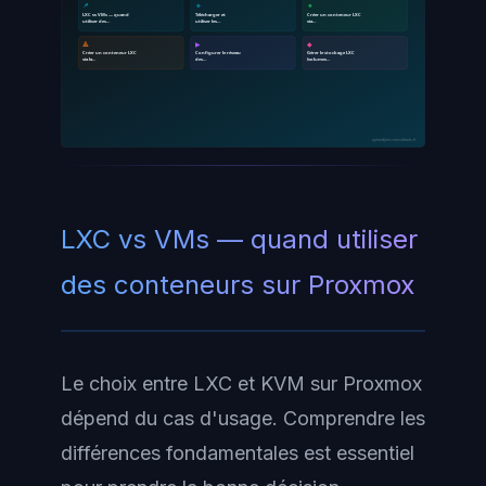
📌
🔹
🔸
LXC vs VMs — quand
Télécharger et
Créer un conteneur LXC
utiliser des…
utiliser les…
via…
🔺
▶
◆
Créer un conteneur LXC
Configurer le réseau
Gérer le stockage LXC
via la…
des…
(volumes…
ayinedjimi-consultants.fr
LXC vs VMs — quand utiliser
des conteneurs sur Proxmox
Le choix entre LXC et KVM sur Proxmox
dépend du cas d'usage. Comprendre les
différences fondamentales est essentiel