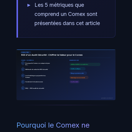
Les 5 métriques que
comprend un Comex sont
présentées dans cet article
CONSULTING
ROI d'un Audit Sécurité : Chiffrer la Valeur pour le Comex
ÉTAPES / CONTRÔLES
EXIGENCES CLÉS
1
Pourquoi le Comex ne comprend pas
les…
chiffrer le ROI d un audit de…
Chiffre d affaires
2
Méthode de calcul du ROI sécurité
Marge opérationnelle
3
Les 5 métriques qui parlent au
Comex
Avantage concurrentiel
4
Construire le business case
Conformité
5
FAQ — ROI audit de sécurité
ayinedjimi-consultants.fr
Pourquoi le Comex ne