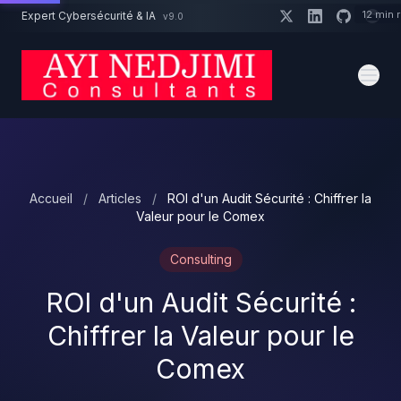
Aller au contenu principal
12 min 
Expert Cybersécurité & IA
v9.0
Un projet cybersécurité ?
Devis
Expert dispo · Réponse 24h
Accueil
/
Articles
/
ROI d'un Audit Sécurité : Chiffrer la
Valeur pour le Comex
Consulting
ROI d'un Audit Sécurité :
Chiffrer la Valeur pour le
Comex