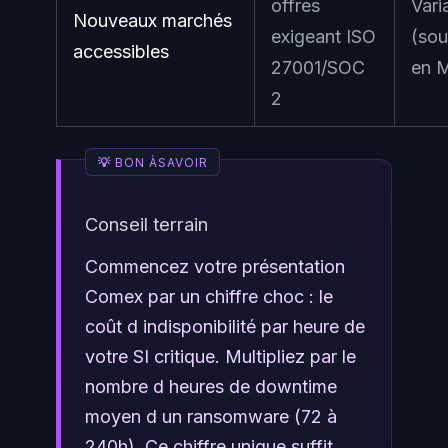
offres
Vari
Nouveaux marchés
exigeant ISO
(sou
accessibles
27001/SOC
en 
2
Conseil terrain
Commencez votre présentation
Comex par un chiffre choc : le
coût d indisponibilité par heure de
votre SI critique. Multipliez par le
nombre d heures de downtime
moyen d un ransomware (72 à
240h). Ce chiffre unique suffit