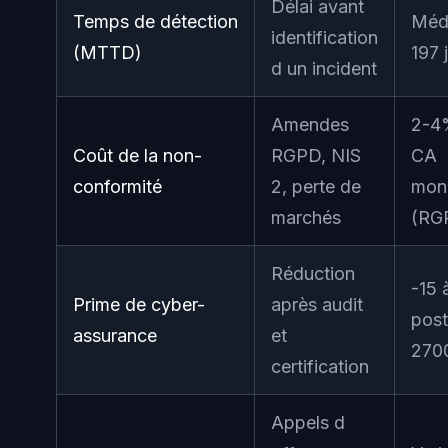
Délai avant
Temps de détection
Médi
identification
(MTTD)
197 
d un incident
Amendes
2-4
Coût de la non-
RGPD, NIS
CA
conformité
2, perte de
mon
marchés
(RG
Réduction
-15
Prime de cyber-
après audit
post
assurance
et
270
certification
Appels d