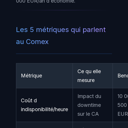
000 EUR/an d économie.
Les 5 métriques qui parlent
au Comex
Ce qu elle
Métrique
Ben
mesure
Impact du
10 0
Coût d
downtime
500
indisponibilité/heure
sur le CA
EUR