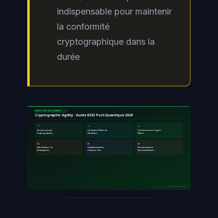
indispensable pour maintenir
la conformité
cryptographique dans la
durée
PROTECTION DES DONNÉES
Cryptographic Agility : Guide RSSI Post-Quantique 2026
📌
🔹
🔸
Qu'est-ce que la
Les Quatre Piliers de
Construire son Crypto
Cryptographic…
l'Architec…
Bill of…
🔺
▶
◆
Hybridation : La
Implémentation
Gouvernance et
Stratégie de…
Pratique : De…
Automatisation…
ayinedjimi-consultants.fr