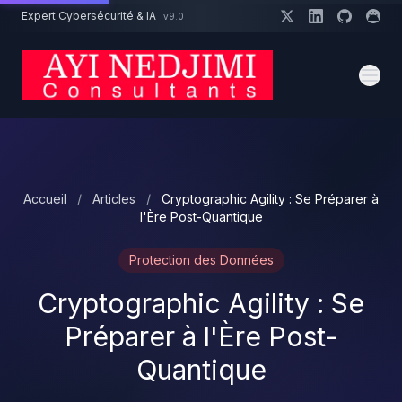
Aller au contenu principal
Expert Cybersécurité & IA
v9.0
Un projet cybersécurité ?
Devis
Expert dispo · Réponse 24h
Accueil
/
Articles
/
Cryptographic Agility : Se Préparer à
l'Ère Post-Quantique
Protection des Données
Cryptographic Agility : Se
Préparer à l'Ère Post-
Quantique