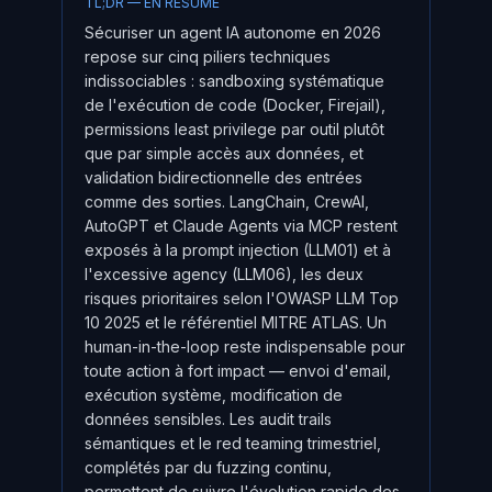
TL;DR — EN RÉSUMÉ
Sécuriser un agent IA autonome en 2026
repose sur cinq piliers techniques
indissociables : sandboxing systématique
de l'exécution de code (Docker, Firejail),
permissions least privilege par outil plutôt
que par simple accès aux données, et
validation bidirectionnelle des entrées
comme des sorties. LangChain, CrewAI,
AutoGPT et Claude Agents via MCP restent
exposés à la prompt injection (LLM01) et à
l'excessive agency (LLM06), les deux
risques prioritaires selon l'OWASP LLM Top
10 2025 et le référentiel MITRE ATLAS. Un
human-in-the-loop reste indispensable pour
toute action à fort impact — envoi d'email,
exécution système, modification de
données sensibles. Les audit trails
sémantiques et le red teaming trimestriel,
complétés par du fuzzing continu,
permettent de suivre l'évolution rapide des