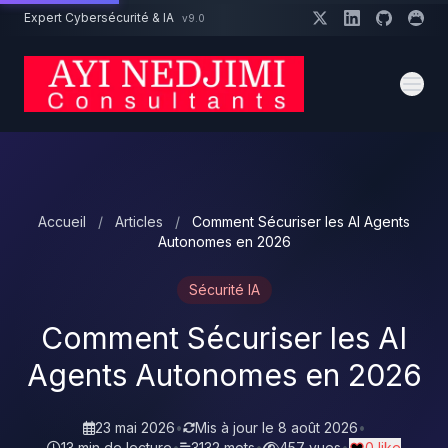
Aller au contenu principal
Expert Cybersécurité & IA
v9.0
Un projet cybersécurité ?
Devis
Expert dispo · Réponse 24h
Accueil
/
Articles
/
Comment Sécuriser les AI Agents
Autonomes en 2026
Sécurité IA
Comment Sécuriser les AI
Agents Autonomes en 2026
23 mai 2026
•
Mis à jour le
8 août 2026
•
13 min de lecture
•
3132 mots
•
457 vues
•
0 like