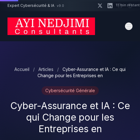
Aller au contenu principal
11 min restan
Expert Cybersécurité & IA
v9.0
Un projet cybersécurité ?
Devis
Expert dispo · Réponse 24h
Accueil
/
Articles
/
Cyber-Assurance et IA : Ce qui
Change pour les Entreprises en
Cybersécurité Générale
Cyber-Assurance et IA : Ce
qui Change pour les
Entreprises en