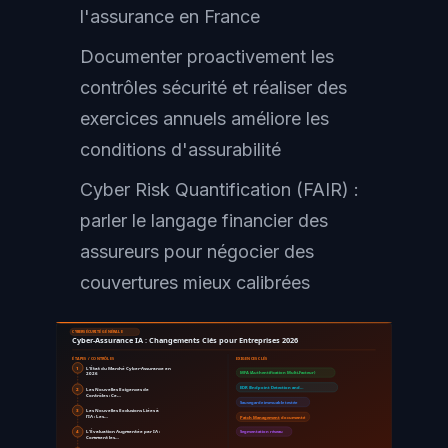
l'assurance en France
Documenter proactivement les
contrôles sécurité et réaliser des
exercices annuels améliore les
conditions d'assurabilité
Cyber Risk Quantification (FAIR) :
parler le langage financier des
assureurs pour négocier des
couvertures mieux calibrées
CYBERSÉCURITÉ GÉNÉRALE
Cyber-Assurance IA : Changements Clés pour Entreprises 2026
ÉTAPES / CONTRÔLES
EXIGENCES CLÉS
1
L'État du Marché Cyber-Assurance en
2026
MFA (Authentification Multi-Facteur)
EDR (Endpoint Detection and…
2
Les Nouvelles Exigences de
Contrôles : Ce…
Sauvegarde immuable testée
3
Les Nouvelles Exclusions Liées à
l'IA : Les…
Patch Management
documenté
4
L'Évaluation Augmentée par IA :
Segmentation réseau
Comment les…