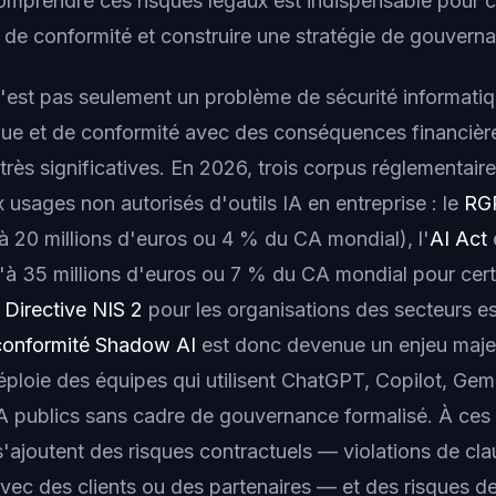
omprendre ces risques légaux est indispensable pour ca
 de conformité et construire une stratégie de gouverna
'est pas seulement un problème de sécurité informati
que et de conformité avec des conséquences financièr
très significatives. En 2026, trois corpus réglementair
 usages non autorisés d'outils IA en entreprise : le
RG
 20 millions d'euros ou 4 % du CA mondial), l'
AI Act
à 35 millions d'euros ou 7 % du CA mondial pour cert
a
Directive NIS 2
pour les organisations des secteurs es
conformité Shadow AI
est donc devenue un enjeu maje
éploie des équipes qui utilisent ChatGPT, Copilot, Gemi
 IA publics sans cadre de gouvernance formalisé. À ces
s'ajoutent des risques contractuels — violations de cl
avec des clients ou des partenaires — et des risques d