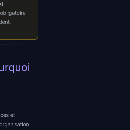
AI
obligatoire
dent.
urquoi
ices et
 organisation