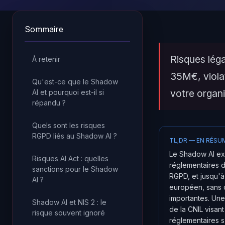
Sommaire
Risques lég
À retenir
35M€, violat
Qu'est-ce que le Shadow
votre organi
AI et pourquoi est-il si
répandu ?
Quels sont les risques
RGPD liés au Shadow AI ?
TL;DR — EN RÉSU
Le Shadow AI ex
Risques AI Act : quelles
réglementaires di
sanctions pour le Shadow
RGPD, et jusqu'à
AI ?
européen, sans co
importantes. Un
Shadow AI et NIS 2 : le
de la CNIL visan
risque souvent ignoré
réglementaires s