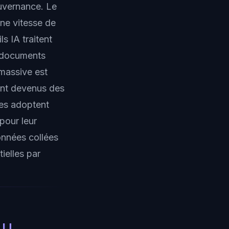
ouvernance. Le
ne vitesse de
s IA traitent
, documents
 massive est
sont devenus des
les adoptent
pour leur
nnées collées
ielles par
au