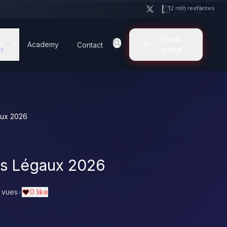
12 min restantes
Devis
Academy
Contact
s
gratuit
aux 2026
es Légaux 2026
 vues
•
0 like