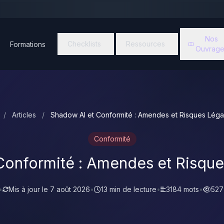
Nos
Checklists
Ressources
Formations
Ouvrage
/
Articles
/
Shadow AI et Conformité : Amendes et Risques Lég
Conformité
Conformité : Amendes et Risqu
•
Mis à jour le
7 août 2026
•
13 min de lecture
•
3184 mots
•
527