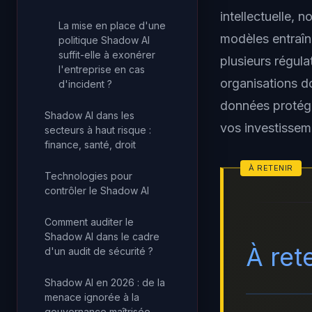
intellectuelle,
La mise en place d'une
modèles entraîn
politique Shadow AI
suffit-elle à exonérer
plusieurs régul
l'entreprise en cas
organisations do
d'incident ?
données protégé
Shadow AI dans les
vos investisseme
secteurs à haut risque :
finance, santé, droit
Technologies pour
contrôler le Shadow AI
Comment auditer le
Shadow AI dans le cadre
À ret
d'un audit de sécurité ?
Shadow AI en 2026 : de la
menace ignorée à la
gouvernance maîtrisée