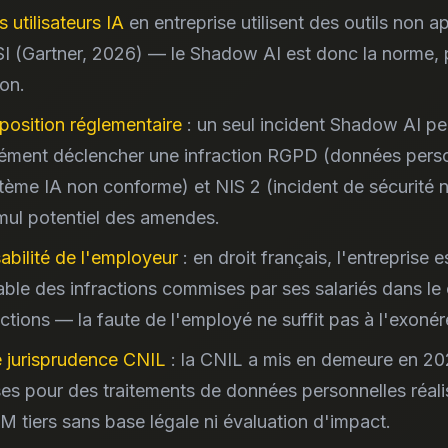
 utilisateurs IA
en entreprise utilisent des outils non 
SI (Gartner, 2026) — le Shadow AI est donc la norme,
ion.
xposition réglementaire
: un seul incident Shadow AI pe
ément déclencher une infraction RGPD (données perso
tème IA non conforme) et NIS 2 (incident de sécurité n
ul potentiel des amendes.
bilité de l'employeur
: en droit français, l'entreprise e
ble des infractions commises par ses salariés dans le
nctions — la faute de l'employé ne suffit pas à l'exonér
 jurisprudence CNIL
: la CNIL a mis en demeure en 20
ses pour des traitements de données personnelles réali
LM tiers sans base légale ni évaluation d'impact.