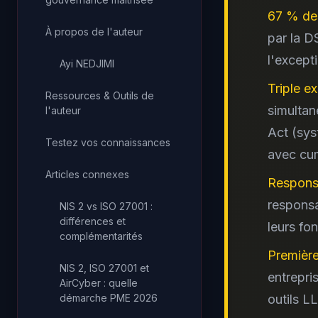
67 % des
À propos de l'auteur
par la D
l'except
Ayi NEDJIMI
Triple e
Ressources & Outils de
simultan
l'auteur
Act (sys
Testez vos connaissances
avec cum
Articles connexes
Responsa
responsa
NIS 2 vs ISO 27001 :
différences et
leurs fo
complémentarités
Première
NIS 2, ISO 27001 et
entrepri
AirCyber : quelle
outils L
démarche PME 2026