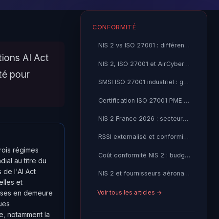
CONFORMITÉ
NIS 2 vs ISO 27001 : différences et complémentarités
ions AI Act
NIS 2, ISO 27001 et AirCyber : quelle démarche PME 2026
té pour
SMSI ISO 27001 industriel : guide de mise en œuvre 2026
Certification ISO 27001 PME : coût, durée et ROI 2026
NIS 2 France 2026 : secteurs et entreprises concernés
RSSI externalisé et conformité NIS 2 : l'accompagnement clé en main
rois régimes
Coût conformité NIS 2 : budget réaliste pour une PME 2026
ial au titre du
 de l'AI Act
NIS 2 et fournisseurs aéronautiques : obligations 2026
elles et
Voir tous les articles →
mises en demeure
ues
le, notamment la