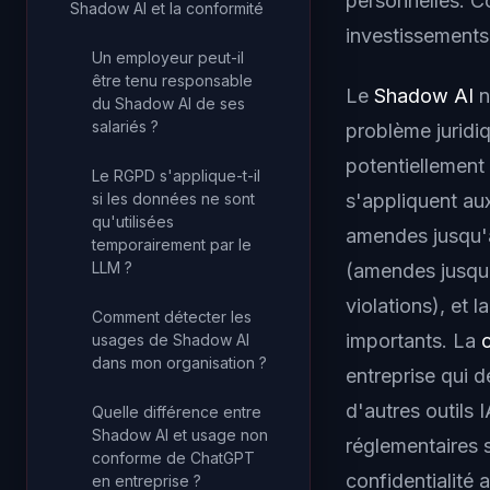
personnelles. C
Shadow AI et la conformité
investissements
Un employeur peut-il
être tenu responsable
Le
Shadow AI
n
du Shadow AI de ses
salariés ?
problème juridi
potentiellement 
Le RGPD s'applique-t-il
s'appliquent aux
si les données ne sont
qu'utilisées
amendes jusqu'à
temporairement par le
LLM ?
(amendes jusqu'
violations), et l
Comment détecter les
importants. La
usages de Shadow AI
dans mon organisation ?
entreprise qui d
d'autres outils
Quelle différence entre
Shadow AI et usage non
réglementaires 
conforme de ChatGPT
confidentialité 
en entreprise ?