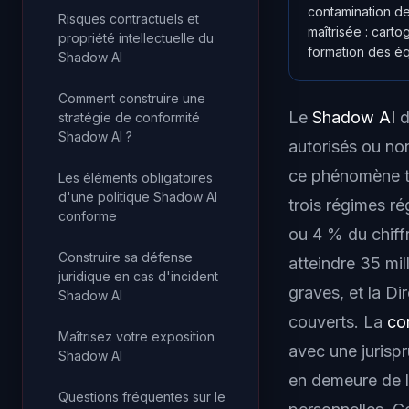
contamination de
Risques contractuels et
maîtrisée : cart
propriété intellectuelle du
formation des éq
Shadow AI
Comment construire une
Le
Shadow AI
d
stratégie de conformité
Shadow AI ?
autorisés ou no
ce phénomène to
Les éléments obligatoires
d'une politique Shadow AI
trois régimes r
conforme
ou 4 % du chiffr
Construire sa défense
atteindre 35 mil
juridique en cas d'incident
graves, et la Di
Shadow AI
couverts. La
co
Maîtrisez votre exposition
avec une jurisp
Shadow AI
en demeure de 
Questions fréquentes sur le