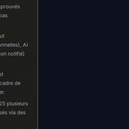
approuvés
 pas
ut
nnelles), AI
on notifié)
st
 cadre de
er.
25 plusieurs
sés via des