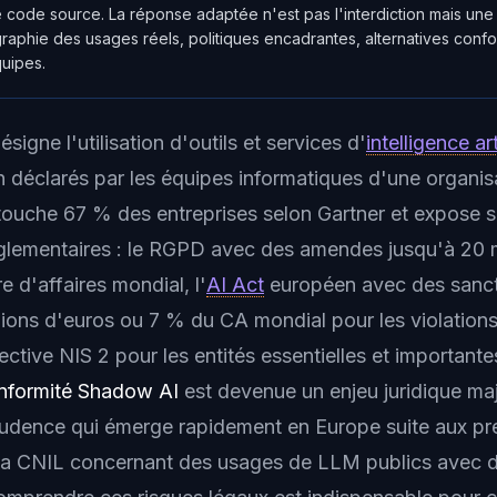
 code source. La réponse adaptée n'est pas l'interdiction mais u
ographie des usages réels, politiques encadrantes, alternatives conf
uipes.
ésigne l'utilisation d'outils et services d'
intelligence art
n déclarés par les équipes informatiques d'une organis
uche 67 % des entreprises selon Gartner et expose 
églementaires : le RGPD avec des amendes jusqu'à 20 m
e d'affaires mondial, l'
AI Act
européen avec des sanc
lions d'euros ou 7 % du CA mondial pour les violations
rective NIS 2 pour les entités essentielles et important
nformité Shadow AI
est devenue un enjeu juridique ma
rudence qui émerge rapidement en Europe suite aux pr
la CNIL concernant des usages de LLM publics avec 