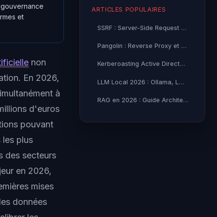
ne gouvernance
ARTICLES POPULAIRES
ormes et
SSRF : Server-Side Request Forgery — Exploitation Avancée
Pangolin : Reverse Proxy et Tunnel Self-Hosted — Guide
ificielle
non
Kerberoasting Active Directory : Attaque et Défense 2026
ation. En 2026,
LLM Local 2026 : Ollama, LM Studio ou vLLM — Quel Outil selon
simultanément à
RAG en 2026 : Guide Architecture, Vectorisation & Chunking
illions d'euros
tions pouvant
 les plus
es des secteurs
jeur en 2026,
emières mises
des données