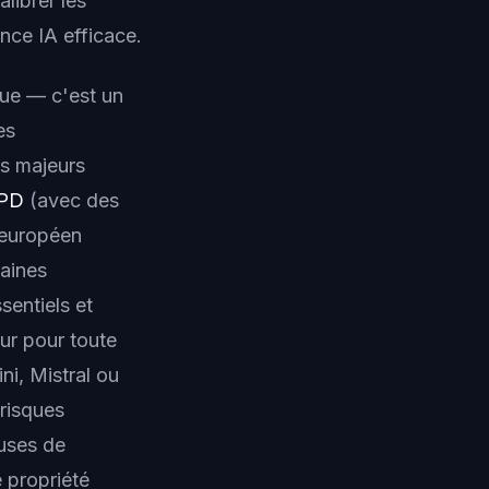
librer les
nce IA efficace.
que — c'est un
es
es majeurs
PD
(avec des
européen
aines
sentiels et
ur pour toute
ni, Mistral ou
 risques
auses de
e propriété