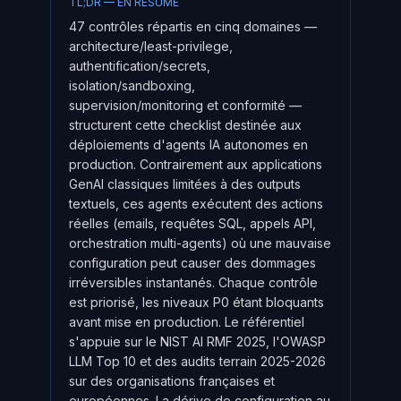
TL;DR — EN RÉSUMÉ
47 contrôles répartis en cinq domaines —
architecture/least-privilege,
authentification/secrets,
isolation/sandboxing,
supervision/monitoring et conformité —
structurent cette checklist destinée aux
déploiements d'agents IA autonomes en
production. Contrairement aux applications
GenAI classiques limitées à des outputs
textuels, ces agents exécutent des actions
réelles (emails, requêtes SQL, appels API,
orchestration multi-agents) où une mauvaise
configuration peut causer des dommages
irréversibles instantanés. Chaque contrôle
est priorisé, les niveaux P0 étant bloquants
avant mise en production. Le référentiel
s'appuie sur le NIST AI RMF 2025, l'OWASP
LLM Top 10 et des audits terrain 2025-2026
sur des organisations françaises et
européennes. La dérive de configuration au