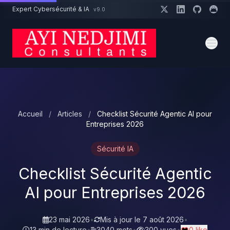
Aller au contenu principal
Expert Cybersécurité & IA
v9.0
Un projet cybersécurité ?
Devis
Expert dispo · Réponse 24h
Accueil
/
Articles
/
Checklist Sécurité Agentic AI pour
Entreprises 2026
Sécurité IA
Checklist Sécurité Agentic
AI pour Entreprises 2026
23 mai 2026
•
Mis à jour le
7 août 2026
•
13 min de lecture
•
3040 mots
•
300 vues
•
0 like